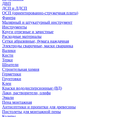
ДВП
ДСП и ЛДСП
ОСП (ориентированно-стружечная плита)
Фанера
Малярный и штукатурный инструмент
Инструменты
Круги отрезные и зачистные
Расходные материалы
Сетки абразивные, бумага наждачная
Электроды сварочные, маски сварщика
Валики
Кисти
Терки
Шпатели
Строительная химия
Герметики
Грунтовки
Клеи
Краски вододисперсионные (ВД)
Лаки, растворители, олифа
Эмали
Пена монтажная
Антисептики и пропитки для древесины
Пистолеты для монтажной пены
Колеры