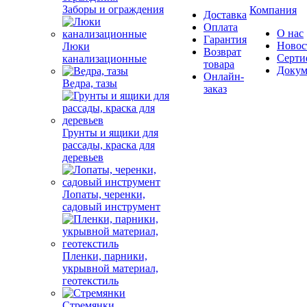
Заборы и ограждения
Компания
Доставка
Оплата
О нас
Гарантия
Новос
Люки
Возврат
Серти
канализационные
товара
Докум
Онлайн-
Ведра, тазы
заказ
Грунты и ящики для
рассады, краска для
деревьев
Лопаты, черенки,
садовый инструмент
Пленки, парники,
укрывной материал,
геотекстиль
Стремянки