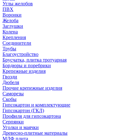
Углы желобов
ПВХ
Воронки
Желоба
Заглушки
Колена
Крепления
Соединители
Трубы
Благоустройство
Брусчатка, плитка тротуарная
Бордюры и поребрики
Крепежные изделия
Гвозди
Дюбеля
Прочие крепежные изделия
Саморезы
Скобы
Гипсокартон и комплектующие
Гипсокартон (ГКЛ)
Профиля для гипсокартона
Серпянки
Уголки и маячки
Древесно-плитные материалы
МДФ плита