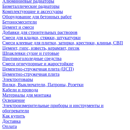
Алюминиевые радиаторы
Биметаллические радиаторы
Комплектующие и аксессуары
Оборудование для бетонных работ
Бетоносмесители
Цемент и смеси
Добавки для строительных растворов
Смеси для кладки, стяжки, штукатурки
Смеси клеевые для плитки, затирки, крестики, клинья, СВП
Цемент, гипс, известь, керамзит, песок
Шпаклевки сухие и готовые
Противогололедные средства
Смеси огнеупорные и жаростойкие
Цементно-стружечная плита (ЦСП)
Цементно-стружечная плита
Электротовары
Вилки, Выключатели, Патроны, Розетки
Кабели и провода
Материалы для монтажа
Освещение
Электроизмерительные приборы и инструменты и
обогреватели
Как купить
Доставка
Оплата