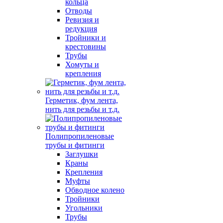
кольца
Отводы
Ревизия и
редукция
Тройники и
крестовины
Трубы
Хомуты и
крепления
Герметик, фум лента,
нить для резьбы и т.д.
Полипропиленовые
трубы и фитинги
Заглушки
Краны
Крепления
Муфты
Обводное колено
Тройники
Угольники
Трубы