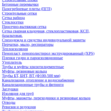
Бетонные перемычки
Пазогребневые плиты (ПГП)
Строительные сетки
Сетка рабица
Стеклосетки
Просечно-вытяжная сетка
Сетка сварная кладочная, стеклопластиковая, КСП,
базальтовая.
Спецодежда и средства индивидуальной защиты
Перчатки, мыло, респираторы
Теплоизоляция
Пенопласт, пенополистирол экструдированный (XPS)
Пленки гидро и пароизоляционные
Утеплитель
Трубы и муфты хризотилцементные
Муфты, резиновые кольца
Трубы БТ, БНТ, ВТ (Ф100-500 мм)
Канализация, отопление и водоснабжение
Канализационные трубы и фитинги
Заглушки
Изоляция для труб
Муфты, манжеты, переходники и резиновые кольца
Отводы
Ревизия и редукция