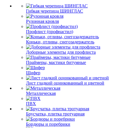
Гибкая черепица ШИНГЛАС
Рулонная кровля
Профлист (профнастил)
Коньки, отливы, снегозадержатель
Доборные элементы для профлиста
Праймеры, мастики битумные
Шифер
Лист гладкий оцинкованный и цветной
Металлическая
ПВХ
Брусчатка, плитка тротуарная
Бордюры и поребрики