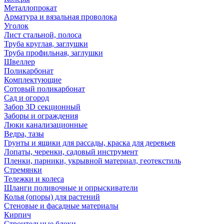
Металлопрокат
Арматура и вязальная проволока
Уголок
Лист стальной, полоса
Труба круглая, заглушки
Труба профильная, заглушки
Швеллер
Поликарбонат
Комплектующие
Сотовый поликарбонат
Сад и огород
Забор 3D секционный
Заборы и ограждения
Люки канализационные
Ведра, тазы
Грунты и ящики для рассады, краска для деревьев
Лопаты, черенки, садовый инструмент
Пленки, парники, укрывной материал, геотекстиль
Стремянки
Тележки и колеса
Шланги поливочные и опрыскиватели
Колья (опоры) для растений
Стеновые и фасадные материалы
Кирпич
Строительные блоки