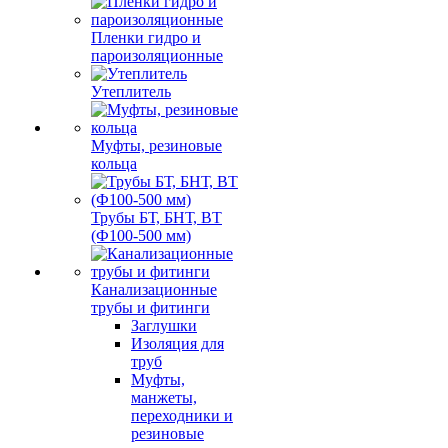
Пленки гидро и
пароизоляционные
Утеплитель
Муфты, резиновые
кольца
Трубы БТ, БНТ, ВТ
(Ф100-500 мм)
Канализационные
трубы и фитинги
Заглушки
Изоляция для
труб
Муфты,
манжеты,
переходники и
резиновые