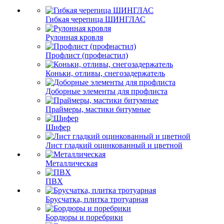
Гибкая черепица ШИНГЛАС
Рулонная кровля
Профлист (профнастил)
Коньки, отливы, снегозадержатель
Доборные элементы для профлиста
Праймеры, мастики битумные
Шифер
Лист гладкий оцинкованный и цветной
Металлическая
ПВХ
Брусчатка, плитка тротуарная
Бордюры и поребрики