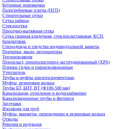
Бетонные перемычки
Пазогребневые плиты (ПГП)
Строительные сетки
Сетка рабица
Стеклосетки
Просечно-вытяжная сетка
Сетка сварная кладочная, стеклопластиковая, КСП,
базальтовая.
Спецодежда и средства индивидуальной защиты
Перчатки, мыло, респираторы
Теплоизоляция
Пенопласт, пенополистирол экструдированный (XPS)
Пленки гидро и пароизоляционные
Утеплитель
Трубы и муфты хризотилцементные
Муфты, резиновые кольца
Трубы БТ, БНТ, ВТ (Ф100-500 мм)
Канализация, отопление и водоснабжение
Канализационные трубы и фитинги
Заглушки
Изоляция для труб
Муфты, манжеты, переходники и резиновые кольца
Отводы
Ревизия и редукция