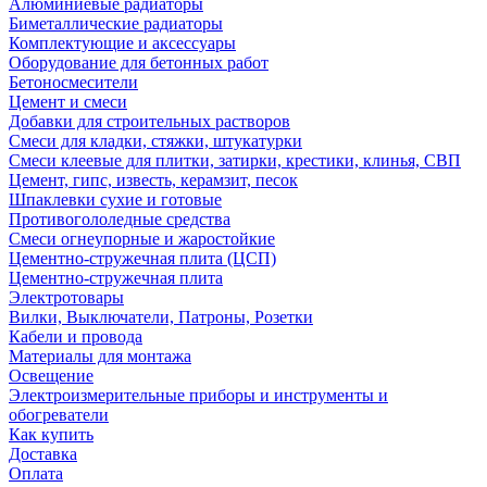
Алюминиевые радиаторы
Биметаллические радиаторы
Комплектующие и аксессуары
Оборудование для бетонных работ
Бетоносмесители
Цемент и смеси
Добавки для строительных растворов
Смеси для кладки, стяжки, штукатурки
Смеси клеевые для плитки, затирки, крестики, клинья, СВП
Цемент, гипс, известь, керамзит, песок
Шпаклевки сухие и готовые
Противогололедные средства
Смеси огнеупорные и жаростойкие
Цементно-стружечная плита (ЦСП)
Цементно-стружечная плита
Электротовары
Вилки, Выключатели, Патроны, Розетки
Кабели и провода
Материалы для монтажа
Освещение
Электроизмерительные приборы и инструменты и
обогреватели
Как купить
Доставка
Оплата