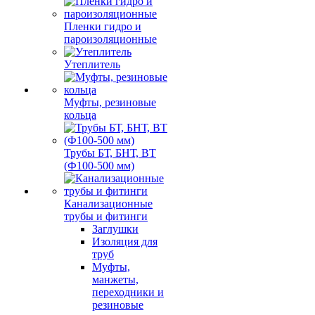
Пленки гидро и
пароизоляционные
Утеплитель
Муфты, резиновые
кольца
Трубы БТ, БНТ, ВТ
(Ф100-500 мм)
Канализационные
трубы и фитинги
Заглушки
Изоляция для
труб
Муфты,
манжеты,
переходники и
резиновые