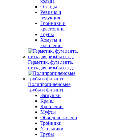
кольца
Отводы
Ревизия и
редукция
Тройники и
крестовины
Трубы
Хомуты и
крепления
Герметик, фум лента,
нить для резьбы и т.д.
Полипропиленовые
трубы и фитинги
Заглушки
Краны
Крепления
Муфты
Обводное колено
Тройники
Угольники
Трубы