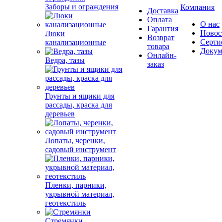
Заборы и ограждения
Компания
Доставка
Оплата
О нас
Гарантия
Новос
Люки
Возврат
Серти
канализационные
товара
Докум
Онлайн-
Ведра, тазы
заказ
Грунты и ящики для
рассады, краска для
деревьев
Лопаты, черенки,
садовый инструмент
Пленки, парники,
укрывной материал,
геотекстиль
Стремянки