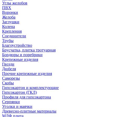
Углы желобов
ПВХ
Воронки
Желоба
Заглушки
Колена
Крепления
Соединители
Трубы
Благоустройство
Брусчатка, плитка тротуарная
Бордюры и поребрики
Крепежные изделия
Гвозди
Дюбеля
Прочие крепежные изделия
Саморезы
Скобы
Гипсокартон и комплектующие
Гипсокартон (ГКЛ)
Профиля для гипсокартона
Серпянки
Уголки и маячки
Древесно-плитные материалы
МДФ плита