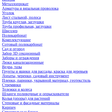
Металлопрокат
Арматура и вязальная проволока
Уголок
Лист стальной, полоса
Труба круглая, заглушки
Труба профильная, заглушки
Швеллер
Поликарбонат
Комплектующие
Сотовый поликарбонат
Сад и огород
Забор 3D секционный
Заборы и ограждения
Люки канализационные
Ведра, тазы
Грунты и ящики для рассады, краска для деревьев
Лопаты, черенки, садовый инструмент
Пленки, парники, укрывной материал, геотекстиль
Стремянки
Тележки и колеса
Шланги поливочные и опрыскиватели
Колья (опоры) для растений
Стеновые и фасадные материалы
Кирпич
Строительные блоки