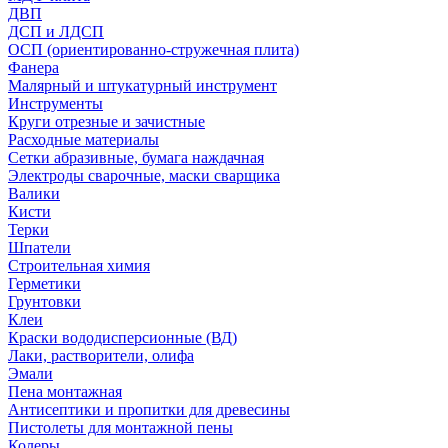
ДВП
ДСП и ЛДСП
ОСП (ориентированно-стружечная плита)
Фанера
Малярный и штукатурный инструмент
Инструменты
Круги отрезные и зачистные
Расходные материалы
Сетки абразивные, бумага наждачная
Электроды сварочные, маски сварщика
Валики
Кисти
Терки
Шпатели
Строительная химия
Герметики
Грунтовки
Клеи
Краски вододисперсионные (ВД)
Лаки, растворители, олифа
Эмали
Пена монтажная
Антисептики и пропитки для древесины
Пистолеты для монтажной пены
Колеры