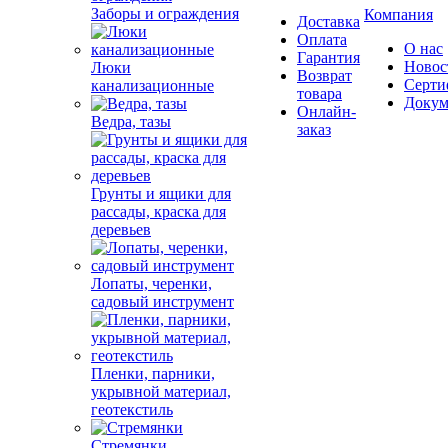
Заборы и ограждения
Компания
Доставка
Оплата
О нас
Гарантия
Новос
Люки
Возврат
Серти
канализационные
товара
Докум
Онлайн-
Ведра, тазы
заказ
Грунты и ящики для
рассады, краска для
деревьев
Лопаты, черенки,
садовый инструмент
Пленки, парники,
укрывной материал,
геотекстиль
Стремянки