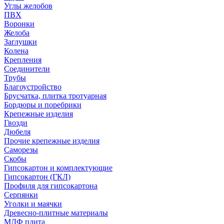
Углы желобов
ПВХ
Воронки
Желоба
Заглушки
Колена
Крепления
Соединители
Трубы
Благоустройство
Брусчатка, плитка тротуарная
Бордюры и поребрики
Крепежные изделия
Гвозди
Дюбеля
Прочие крепежные изделия
Саморезы
Скобы
Гипсокартон и комплектующие
Гипсокартон (ГКЛ)
Профиля для гипсокартона
Серпянки
Уголки и маячки
Древесно-плитные материалы
МДФ плита