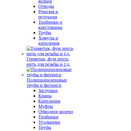
кольца
Отводы
Ревизия и
редукция
Тройники и
крестовины
Трубы
Хомуты и
крепления
Герметик, фум лента,
нить для резьбы и т.д.
Полипропиленовые
трубы и фитинги
Заглушки
Краны
Крепления
Муфты
Обводное колено
Тройники
Угольники
Трубы