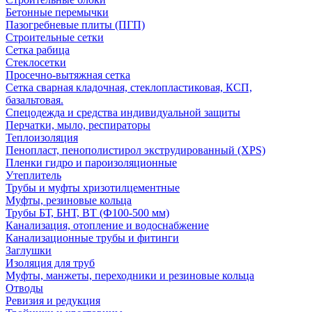
Бетонные перемычки
Пазогребневые плиты (ПГП)
Строительные сетки
Сетка рабица
Стеклосетки
Просечно-вытяжная сетка
Сетка сварная кладочная, стеклопластиковая, КСП,
базальтовая.
Спецодежда и средства индивидуальной защиты
Перчатки, мыло, респираторы
Теплоизоляция
Пенопласт, пенополистирол экструдированный (XPS)
Пленки гидро и пароизоляционные
Утеплитель
Трубы и муфты хризотилцементные
Муфты, резиновые кольца
Трубы БТ, БНТ, ВТ (Ф100-500 мм)
Канализация, отопление и водоснабжение
Канализационные трубы и фитинги
Заглушки
Изоляция для труб
Муфты, манжеты, переходники и резиновые кольца
Отводы
Ревизия и редукция