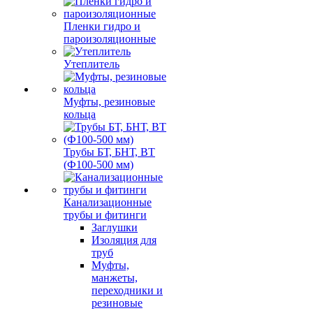
Пленки гидро и
пароизоляционные
Утеплитель
Муфты, резиновые
кольца
Трубы БТ, БНТ, ВТ
(Ф100-500 мм)
Канализационные
трубы и фитинги
Заглушки
Изоляция для
труб
Муфты,
манжеты,
переходники и
резиновые