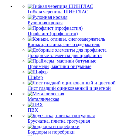
Гибкая черепица ШИНГЛАС
Рулонная кровля
Профлист (профнастил)
Коньки, отливы, снегозадержатель
Доборные элементы для профлиста
Праймеры, мастики битумные
Шифер
Лист гладкий оцинкованный и цветной
Металлическая
ПВХ
Брусчатка, плитка тротуарная
Бордюры и поребрики