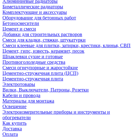
Алюминиевые радиаторы
Биметаллические радиаторы
Комплектующие и аксессуары
Оборудование для бетонных работ
Бетоносмесители
Цемент и смеси
Добавки для строительных растворов
Смеси для кладки, стяжки, штукатурки
Смеси клеевые для плитки, затирки, крестики, клинья, СВП
Цемент, гипс, известь, керамзит, песок
Шпаклевки сухие и готовые
Противогололедные средства
Смеси огнеупорные и жаростойкие
Цементно-стружечная плита (ЦСП)
Цементно-стружечная плита
Электротовары
Вилки, Выключатели, Патроны, Розетки
Кабели и провода
Материалы для монтажа
Освещение
Электроизмерительные приборы и инструменты и
обогреватели
Как купить
Доставка
Оплата