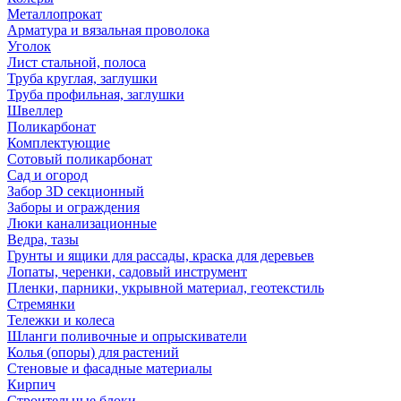
Металлопрокат
Арматура и вязальная проволока
Уголок
Лист стальной, полоса
Труба круглая, заглушки
Труба профильная, заглушки
Швеллер
Поликарбонат
Комплектующие
Сотовый поликарбонат
Сад и огород
Забор 3D секционный
Заборы и ограждения
Люки канализационные
Ведра, тазы
Грунты и ящики для рассады, краска для деревьев
Лопаты, черенки, садовый инструмент
Пленки, парники, укрывной материал, геотекстиль
Стремянки
Тележки и колеса
Шланги поливочные и опрыскиватели
Колья (опоры) для растений
Стеновые и фасадные материалы
Кирпич
Строительные блоки