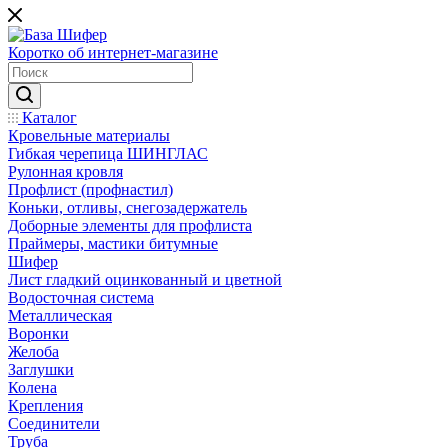
Коротко об интернет-магазине
Каталог
Кровельные материалы
Гибкая черепица ШИНГЛАС
Рулонная кровля
Профлист (профнастил)
Коньки, отливы, снегозадержатель
Доборные элементы для профлиста
Праймеры, мастики битумные
Шифер
Лист гладкий оцинкованный и цветной
Водосточная система
Металлическая
Воронки
Желоба
Заглушки
Колена
Крепления
Соединители
Труба