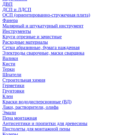
ДВП
ДСП и ЛДСП
ОСП (ориентированно-стружечная плита)
Фанера
Малярный и штукатурный инструмент
Инструменты
Круги отрезные и зачистные
Расходные материалы
Сетки абразивные, бумага наждачная
Электроды сварочные, маски сварщика
Валики
Кисти
Терки
Шпатели
Строительная химия
Герметики
Грунтовки
Клеи
Краски вододисперсионные (ВД)
Лаки, растворители, олифа
Эмали
Пена монтажная
Антисептики и пропитки для древесины
Пистолеты для монтажной пены
Колеры