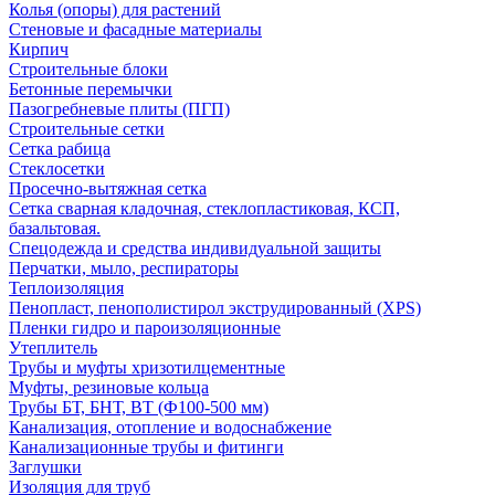
Колья (опоры) для растений
Стеновые и фасадные материалы
Кирпич
Строительные блоки
Бетонные перемычки
Пазогребневые плиты (ПГП)
Строительные сетки
Сетка рабица
Стеклосетки
Просечно-вытяжная сетка
Сетка сварная кладочная, стеклопластиковая, КСП,
базальтовая.
Спецодежда и средства индивидуальной защиты
Перчатки, мыло, респираторы
Теплоизоляция
Пенопласт, пенополистирол экструдированный (XPS)
Пленки гидро и пароизоляционные
Утеплитель
Трубы и муфты хризотилцементные
Муфты, резиновые кольца
Трубы БТ, БНТ, ВТ (Ф100-500 мм)
Канализация, отопление и водоснабжение
Канализационные трубы и фитинги
Заглушки
Изоляция для труб