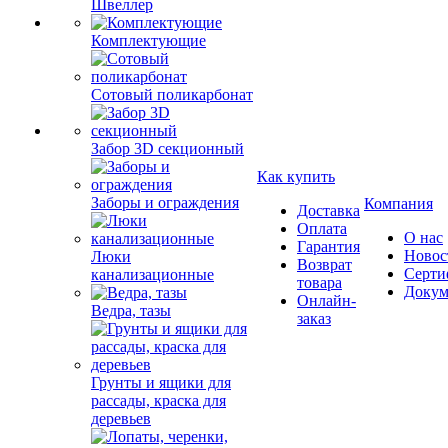
Швеллер
Комплектующие
Сотовый поликарбонат
Забор 3D секционный
Как купить
Заборы и ограждения
Компания
Доставка
Оплата
О нас
Гарантия
Новос
Люки
Возврат
Серти
канализационные
товара
Докум
Онлайн-
Ведра, тазы
заказ
Грунты и ящики для
рассады, краска для
деревьев