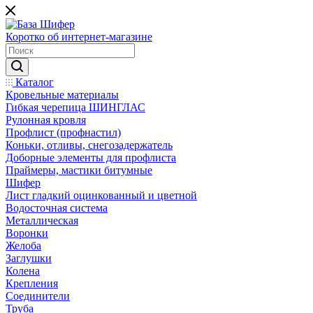
Коротко об интернет-магазине
Каталог
Кровельные материалы
Гибкая черепица ШИНГЛАС
Рулонная кровля
Профлист (профнастил)
Коньки, отливы, снегозадержатель
Доборные элементы для профлиста
Праймеры, мастики битумные
Шифер
Лист гладкий оцинкованный и цветной
Водосточная система
Металлическая
Воронки
Желоба
Заглушки
Колена
Крепления
Соединители
Труба