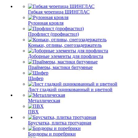
Гибкая черепица ШИНГЛАС
Рулонная кровля
Профлист (профнастил)
Коньки, отливы, снегозадержатель
Доборные элементы для профлиста
Праймеры, мастики битумные
Шифер
Лист гладкий оцинкованный и цветной
Металлическая
ПВХ
Брусчатка, плитка тротуарная
Бордюры и поребрики