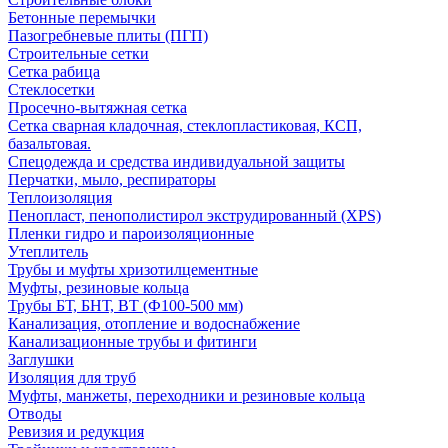
Бетонные перемычки
Пазогребневые плиты (ПГП)
Строительные сетки
Сетка рабица
Стеклосетки
Просечно-вытяжная сетка
Сетка сварная кладочная, стеклопластиковая, КСП,
базальтовая.
Спецодежда и средства индивидуальной защиты
Перчатки, мыло, респираторы
Теплоизоляция
Пенопласт, пенополистирол экструдированный (XPS)
Пленки гидро и пароизоляционные
Утеплитель
Трубы и муфты хризотилцементные
Муфты, резиновые кольца
Трубы БТ, БНТ, ВТ (Ф100-500 мм)
Канализация, отопление и водоснабжение
Канализационные трубы и фитинги
Заглушки
Изоляция для труб
Муфты, манжеты, переходники и резиновые кольца
Отводы
Ревизия и редукция