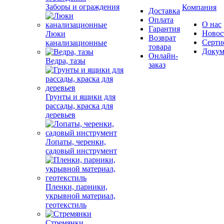
Заборы и ограждения
Компания
Доставка
Оплата
О нас
Гарантия
Новос
Люки
Возврат
Серти
канализационные
товара
Докум
Онлайн-
Ведра, тазы
заказ
Грунты и ящики для
рассады, краска для
деревьев
Лопаты, черенки,
садовый инструмент
Пленки, парники,
укрывной материал,
геотекстиль
Стремянки