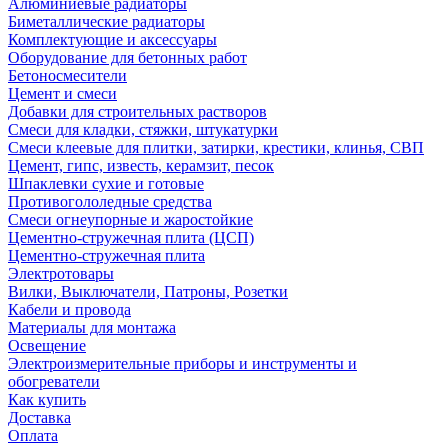
Алюминиевые радиаторы
Биметаллические радиаторы
Комплектующие и аксессуары
Оборудование для бетонных работ
Бетоносмесители
Цемент и смеси
Добавки для строительных растворов
Смеси для кладки, стяжки, штукатурки
Смеси клеевые для плитки, затирки, крестики, клинья, СВП
Цемент, гипс, известь, керамзит, песок
Шпаклевки сухие и готовые
Противогололедные средства
Смеси огнеупорные и жаростойкие
Цементно-стружечная плита (ЦСП)
Цементно-стружечная плита
Электротовары
Вилки, Выключатели, Патроны, Розетки
Кабели и провода
Материалы для монтажа
Освещение
Электроизмерительные приборы и инструменты и
обогреватели
Как купить
Доставка
Оплата