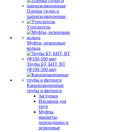
Пленки гидро и
пароизоляционные
Утеплитель
Муфты, резиновые
кольца
Трубы БТ, БНТ, ВТ
(Ф100-500 мм)
Канализационные
трубы и фитинги
Заглушки
Изоляция для
труб
Муфты,
манжеты,
переходники и
резиновые