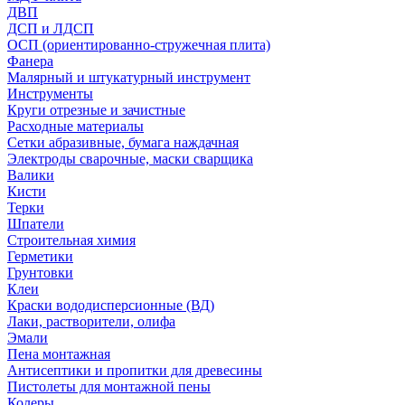
ДВП
ДСП и ЛДСП
ОСП (ориентированно-стружечная плита)
Фанера
Малярный и штукатурный инструмент
Инструменты
Круги отрезные и зачистные
Расходные материалы
Сетки абразивные, бумага наждачная
Электроды сварочные, маски сварщика
Валики
Кисти
Терки
Шпатели
Строительная химия
Герметики
Грунтовки
Клеи
Краски вододисперсионные (ВД)
Лаки, растворители, олифа
Эмали
Пена монтажная
Антисептики и пропитки для древесины
Пистолеты для монтажной пены
Колеры