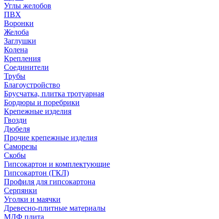
Углы желобов
ПВХ
Воронки
Желоба
Заглушки
Колена
Крепления
Соединители
Трубы
Благоустройство
Брусчатка, плитка тротуарная
Бордюры и поребрики
Крепежные изделия
Гвозди
Дюбеля
Прочие крепежные изделия
Саморезы
Скобы
Гипсокартон и комплектующие
Гипсокартон (ГКЛ)
Профиля для гипсокартона
Серпянки
Уголки и маячки
Древесно-плитные материалы
МДФ плита