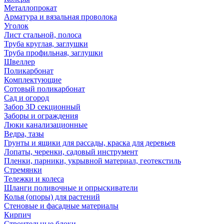
Металлопрокат
Арматура и вязальная проволока
Уголок
Лист стальной, полоса
Труба круглая, заглушки
Труба профильная, заглушки
Швеллер
Поликарбонат
Комплектующие
Сотовый поликарбонат
Сад и огород
Забор 3D секционный
Заборы и ограждения
Люки канализационные
Ведра, тазы
Грунты и ящики для рассады, краска для деревьев
Лопаты, черенки, садовый инструмент
Пленки, парники, укрывной материал, геотекстиль
Стремянки
Тележки и колеса
Шланги поливочные и опрыскиватели
Колья (опоры) для растений
Стеновые и фасадные материалы
Кирпич
Строительные блоки