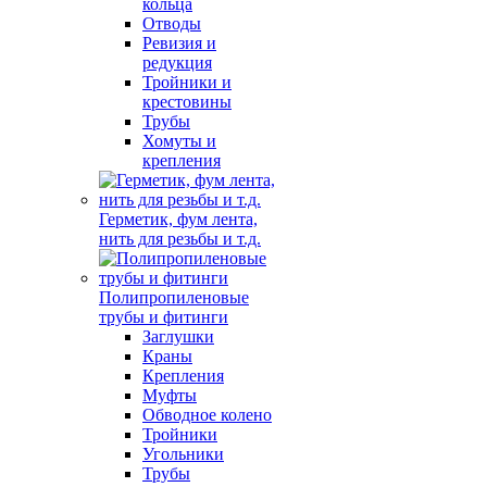
кольца
Отводы
Ревизия и
редукция
Тройники и
крестовины
Трубы
Хомуты и
крепления
Герметик, фум лента,
нить для резьбы и т.д.
Полипропиленовые
трубы и фитинги
Заглушки
Краны
Крепления
Муфты
Обводное колено
Тройники
Угольники
Трубы