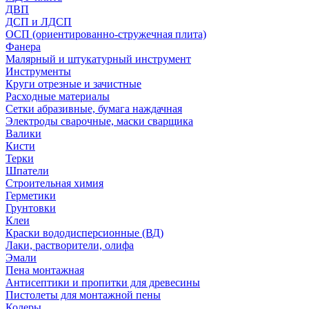
ДВП
ДСП и ЛДСП
ОСП (ориентированно-стружечная плита)
Фанера
Малярный и штукатурный инструмент
Инструменты
Круги отрезные и зачистные
Расходные материалы
Сетки абразивные, бумага наждачная
Электроды сварочные, маски сварщика
Валики
Кисти
Терки
Шпатели
Строительная химия
Герметики
Грунтовки
Клеи
Краски вододисперсионные (ВД)
Лаки, растворители, олифа
Эмали
Пена монтажная
Антисептики и пропитки для древесины
Пистолеты для монтажной пены
Колеры