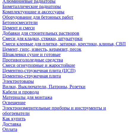
Алюминиевые радиаторы
Биметаллические радиаторы
Комплектующие и аксессуары
Оборудование для бетонных работ
Бетоносмесители
Цемент и смеси
Добавки для строительных растворов
Смеси для кладки, стяжки, штукатурки
Смеси клеевые для плитки, затирки, крестики, клинья, СВП
Цемент, гипс, известь, керамзит, песок
Шпаклевки сухие и готовые
Противогололедные средства
Смеси огнеупорные и жаростойкие
Цементно-стружечная плита (ЦСП)
Цементно-стружечная плита
Электротовары
Вилки, Выключатели, Патроны, Розетки
Кабели и провода
Материалы для монтажа
Освещение
Электроизмерительные приборы и инструменты и
обогреватели
Как купить
Доставка
Оплата