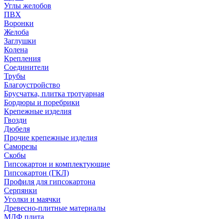
Углы желобов
ПВХ
Воронки
Желоба
Заглушки
Колена
Крепления
Соединители
Трубы
Благоустройство
Брусчатка, плитка тротуарная
Бордюры и поребрики
Крепежные изделия
Гвозди
Дюбеля
Прочие крепежные изделия
Саморезы
Скобы
Гипсокартон и комплектующие
Гипсокартон (ГКЛ)
Профиля для гипсокартона
Серпянки
Уголки и маячки
Древесно-плитные материалы
МДФ плита