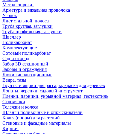
Металлопрокат
Арматура и вязальная проволока
Уголок
Лист стальной, полоса
Труба круглая, заглушки
Труба профильная, заглушки
Швеллер
Поликарбонат
Комплектующие
Сотовый поликарбонат
Сад и огород
Забор 3D секционный
Заборы и ограждения
Люки канализационные
Ведра, тазы
Грунты и ящики для рассады, краска для деревьев
Лопаты, черенки, садовый инструмент
Пленки, парники, укрывной материал, геотекстиль
Стремянки
Тележки и колеса
Шланги поливочные и опрыскиватели
Колья (опоры) для растений
Стеновые и фасадные материалы
Кирпич
Строительные блоки