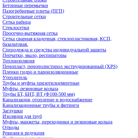
Бетонные перемычки
Пазогребневые плиты (ПГП)
Строительные сетки
Сетка рабица
Стеклосетки
Просечно-вытяжная сетка
Сетка сварная кладочная, стеклопластиковая, КСП,
базальтовая.
Спецодежда и средства индивидуальной защиты
Перчатки, мыло, респираторы
Теплоизоляция
Пенопласт, пенополистирол экструдированный (XPS)
Пленки гидро и пароизоляционные
Утеплитель
Трубы и муфты хризотилцементные
Муфты, резиновые кольца
Трубы БТ, БНТ, ВТ (Ф100-500 мм)
Канализация, отопление и водоснабжение
Канализационные трубы и фитинги
Заглушки
Изоляция для труб
Муфты, манжеты, переходники и резиновые кольца
Отводы
Ревизия и редукция