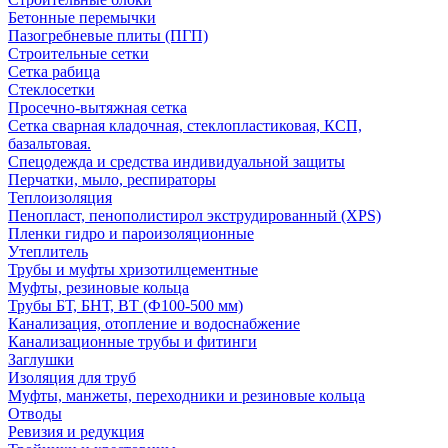
Бетонные перемычки
Пазогребневые плиты (ПГП)
Строительные сетки
Сетка рабица
Стеклосетки
Просечно-вытяжная сетка
Сетка сварная кладочная, стеклопластиковая, КСП,
базальтовая.
Спецодежда и средства индивидуальной защиты
Перчатки, мыло, респираторы
Теплоизоляция
Пенопласт, пенополистирол экструдированный (XPS)
Пленки гидро и пароизоляционные
Утеплитель
Трубы и муфты хризотилцементные
Муфты, резиновые кольца
Трубы БТ, БНТ, ВТ (Ф100-500 мм)
Канализация, отопление и водоснабжение
Канализационные трубы и фитинги
Заглушки
Изоляция для труб
Муфты, манжеты, переходники и резиновые кольца
Отводы
Ревизия и редукция