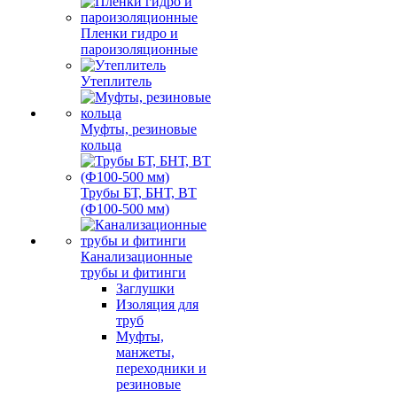
Пленки гидро и
пароизоляционные
Утеплитель
Муфты, резиновые
кольца
Трубы БТ, БНТ, ВТ
(Ф100-500 мм)
Канализационные
трубы и фитинги
Заглушки
Изоляция для
труб
Муфты,
манжеты,
переходники и
резиновые