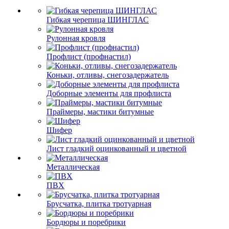
Гибкая черепица ШИНГЛАС
Рулонная кровля
Профлист (профнастил)
Коньки, отливы, снегозадержатель
Доборные элементы для профлиста
Праймеры, мастики битумные
Шифер
Лист гладкий оцинкованный и цветной
Металлическая
ПВХ
Брусчатка, плитка тротуарная
Бордюры и поребрики