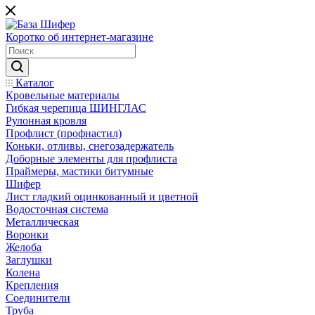
Коротко об интернет-магазине
Каталог
Кровельные материалы
Гибкая черепица ШИНГЛАС
Рулонная кровля
Профлист (профнастил)
Коньки, отливы, снегозадержатель
Доборные элементы для профлиста
Праймеры, мастики битумные
Шифер
Лист гладкий оцинкованный и цветной
Водосточная система
Металлическая
Воронки
Желоба
Заглушки
Колена
Крепления
Соединители
Труба