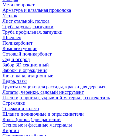
Металлопрокат
Арматура и вязальная проволока
Уголок
Лист стальной, полоса
Труба круглая, заглушки
Труба профильная, заглушки
Швеллер
Поликарбонат
Комплектующие
Сотовый поликарбонат
Сад и огород
Забор 3D секционный
Заборы и ограждения
Люки канализационные
Ведра, тазы
Грунты и ящики для рассады, краска для деревьев
Лопаты, черенки, садовый инструмент
Пленки, парники, укрывной материал, геотекстиль
Стремянки
Тележки и колеса
Шланги поливочные и опрыскиватели
Колья (опоры) для растений
Стеновые и фасадные материалы
Кирпич
Строительные блоки