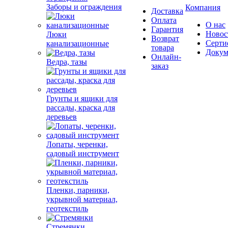
Заборы и ограждения
Компания
Доставка
Оплата
О нас
Гарантия
Новос
Люки
Возврат
Серти
канализационные
товара
Докум
Онлайн-
Ведра, тазы
заказ
Грунты и ящики для
рассады, краска для
деревьев
Лопаты, черенки,
садовый инструмент
Пленки, парники,
укрывной материал,
геотекстиль
Стремянки