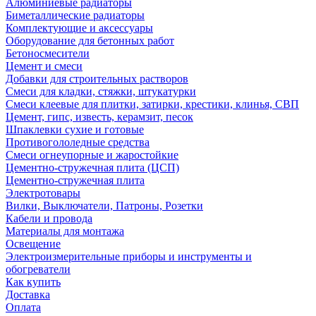
Алюминиевые радиаторы
Биметаллические радиаторы
Комплектующие и аксессуары
Оборудование для бетонных работ
Бетоносмесители
Цемент и смеси
Добавки для строительных растворов
Смеси для кладки, стяжки, штукатурки
Смеси клеевые для плитки, затирки, крестики, клинья, СВП
Цемент, гипс, известь, керамзит, песок
Шпаклевки сухие и готовые
Противогололедные средства
Смеси огнеупорные и жаростойкие
Цементно-стружечная плита (ЦСП)
Цементно-стружечная плита
Электротовары
Вилки, Выключатели, Патроны, Розетки
Кабели и провода
Материалы для монтажа
Освещение
Электроизмерительные приборы и инструменты и
обогреватели
Как купить
Доставка
Оплата