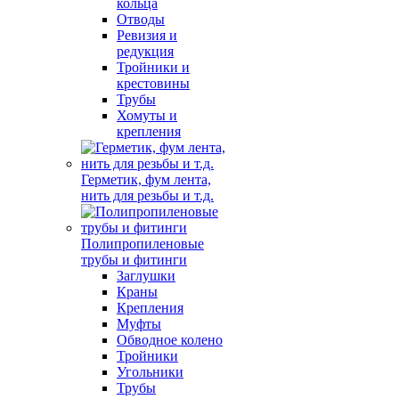
кольца
Отводы
Ревизия и
редукция
Тройники и
крестовины
Трубы
Хомуты и
крепления
Герметик, фум лента,
нить для резьбы и т.д.
Полипропиленовые
трубы и фитинги
Заглушки
Краны
Крепления
Муфты
Обводное колено
Тройники
Угольники
Трубы