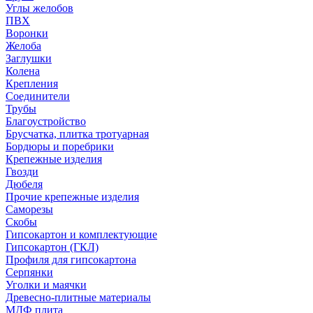
Углы желобов
ПВХ
Воронки
Желоба
Заглушки
Колена
Крепления
Соединители
Трубы
Благоустройство
Брусчатка, плитка тротуарная
Бордюры и поребрики
Крепежные изделия
Гвозди
Дюбеля
Прочие крепежные изделия
Саморезы
Скобы
Гипсокартон и комплектующие
Гипсокартон (ГКЛ)
Профиля для гипсокартона
Серпянки
Уголки и маячки
Древесно-плитные материалы
МДФ плита