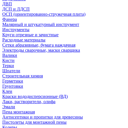
ДВП
ДСП и ЛДСП
ОСП (ориентированно-стружечная плита)
Фанера
Малярный и штукатурный инструмент
Инструменты
Круги отрезные и зачистные
Расходные материалы
Сетки абразивные, бумага наждачная
Электроды сварочные, маски сварщика
Валики
Кисти
Терки
Шпатели
Строительная химия
Герметики
Грунтовки
Клеи
Краски вододисперсионные (ВД)
Лаки, растворители, олифа
Эмали
Пена монтажная
Антисептики и пропитки для древесины
Пистолеты для монтажной пены
Колеры