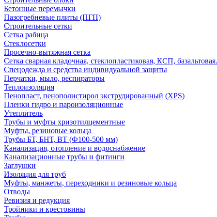
Бетонные перемычки
Пазогребневые плиты (ПГП)
Строительные сетки
Сетка рабица
Стеклосетки
Просечно-вытяжная сетка
Сетка сварная кладочная, стеклопластиковая, КСП, базальтовая
Спецодежда и средства индивидуальной защиты
Перчатки, мыло, респираторы
Теплоизоляция
Пенопласт, пенополистирол экструдированный (XPS)
Пленки гидро и пароизоляционные
Утеплитель
Трубы и муфты хризотилцементные
Муфты, резиновые кольца
Трубы БТ, БНТ, ВТ (Ф100-500 мм)
Канализация, отопление и водоснабжение
Канализационные трубы и фитинги
Заглушки
Изоляция для труб
Муфты, манжеты, переходники и резиновые кольца
Отводы
Ревизия и редукция
Тройники и крестовины