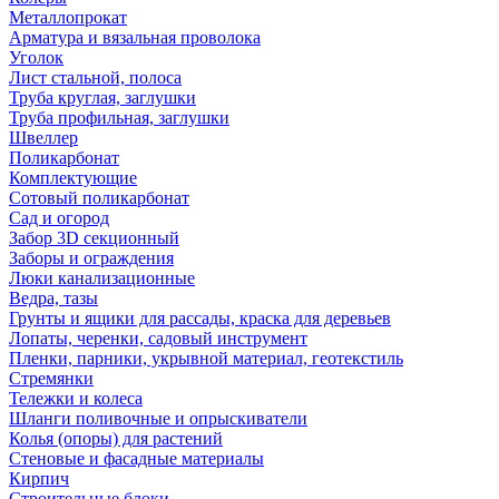
Металлопрокат
Арматура и вязальная проволока
Уголок
Лист стальной, полоса
Труба круглая, заглушки
Труба профильная, заглушки
Швеллер
Поликарбонат
Комплектующие
Сотовый поликарбонат
Сад и огород
Забор 3D секционный
Заборы и ограждения
Люки канализационные
Ведра, тазы
Грунты и ящики для рассады, краска для деревьев
Лопаты, черенки, садовый инструмент
Пленки, парники, укрывной материал, геотекстиль
Стремянки
Тележки и колеса
Шланги поливочные и опрыскиватели
Колья (опоры) для растений
Стеновые и фасадные материалы
Кирпич
Строительные блоки