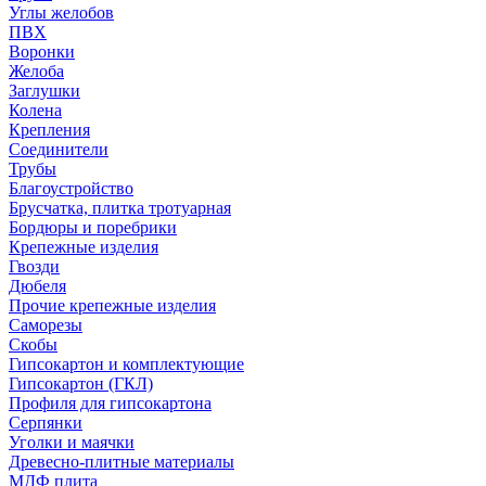
Углы желобов
ПВХ
Воронки
Желоба
Заглушки
Колена
Крепления
Соединители
Трубы
Благоустройство
Брусчатка, плитка тротуарная
Бордюры и поребрики
Крепежные изделия
Гвозди
Дюбеля
Прочие крепежные изделия
Саморезы
Скобы
Гипсокартон и комплектующие
Гипсокартон (ГКЛ)
Профиля для гипсокартона
Серпянки
Уголки и маячки
Древесно-плитные материалы
МДФ плита