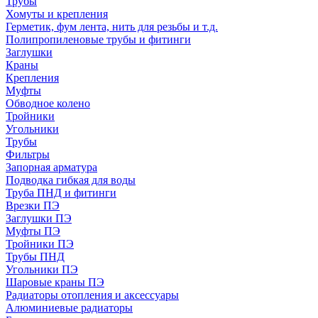
Трубы
Хомуты и крепления
Герметик, фум лента, нить для резьбы и т.д.
Полипропиленовые трубы и фитинги
Заглушки
Краны
Крепления
Муфты
Обводное колено
Тройники
Угольники
Трубы
Фильтры
Запорная арматура
Подводка гибкая для воды
Труба ПНД и фитинги
Врезки ПЭ
Заглушки ПЭ
Муфты ПЭ
Тройники ПЭ
Трубы ПНД
Угольники ПЭ
Шаровые краны ПЭ
Радиаторы отопления и аксессуары
Алюминиевые радиаторы