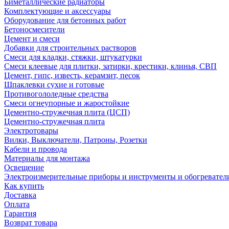
Биметаллические радиаторы
Комплектующие и аксессуары
Оборудование для бетонных работ
Бетоносмесители
Цемент и смеси
Добавки для строительных растворов
Смеси для кладки, стяжки, штукатурки
Смеси клеевые для плитки, затирки, крестики, клинья, СВП
Цемент, гипс, известь, керамзит, песок
Шпаклевки сухие и готовые
Противогололедные средства
Смеси огнеупорные и жаростойкие
Цементно-стружечная плита (ЦСП)
Цементно-стружечная плита
Электротовары
Вилки, Выключатели, Патроны, Розетки
Кабели и провода
Материалы для монтажа
Освещение
Электроизмерительные приборы и инструменты и обогревател
Как купить
Доставка
Оплата
Гарантия
Возврат товара