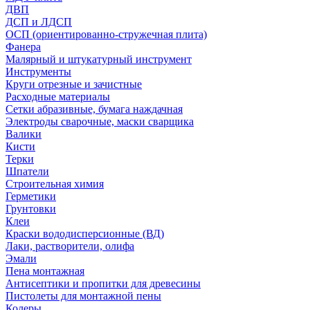
ДВП
ДСП и ЛДСП
ОСП (ориентированно-стружечная плита)
Фанера
Малярный и штукатурный инструмент
Инструменты
Круги отрезные и зачистные
Расходные материалы
Сетки абразивные, бумага наждачная
Электроды сварочные, маски сварщика
Валики
Кисти
Терки
Шпатели
Строительная химия
Герметики
Грунтовки
Клеи
Краски вододисперсионные (ВД)
Лаки, растворители, олифа
Эмали
Пена монтажная
Антисептики и пропитки для древесины
Пистолеты для монтажной пены
Колеры