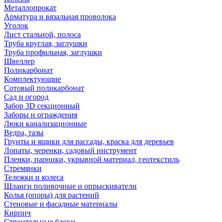
Металлопрокат
Арматура и вязальная проволока
Уголок
Лист стальной, полоса
Труба круглая, заглушки
Труба профильная, заглушки
Швеллер
Поликарбонат
Комплектующие
Сотовый поликарбонат
Сад и огород
Забор 3D секционный
Заборы и ограждения
Люки канализационные
Ведра, тазы
Грунты и ящики для рассады, краска для деревьев
Лопаты, черенки, садовый инструмент
Пленки, парники, укрывной материал, геотекстиль
Стремянки
Тележки и колеса
Шланги поливочные и опрыскиватели
Колья (опоры) для растений
Стеновые и фасадные материалы
Кирпич
Строительные блоки