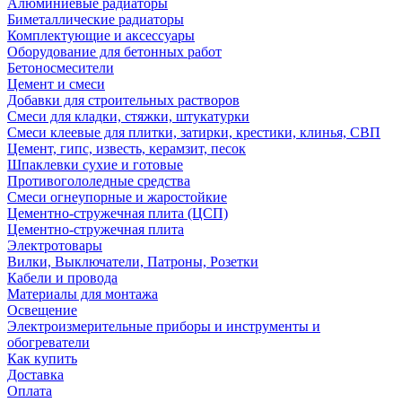
Алюминиевые радиаторы
Биметаллические радиаторы
Комплектующие и аксессуары
Оборудование для бетонных работ
Бетоносмесители
Цемент и смеси
Добавки для строительных растворов
Смеси для кладки, стяжки, штукатурки
Смеси клеевые для плитки, затирки, крестики, клинья, СВП
Цемент, гипс, известь, керамзит, песок
Шпаклевки сухие и готовые
Противогололедные средства
Смеси огнеупорные и жаростойкие
Цементно-стружечная плита (ЦСП)
Цементно-стружечная плита
Электротовары
Вилки, Выключатели, Патроны, Розетки
Кабели и провода
Материалы для монтажа
Освещение
Электроизмерительные приборы и инструменты и
обогреватели
Как купить
Доставка
Оплата