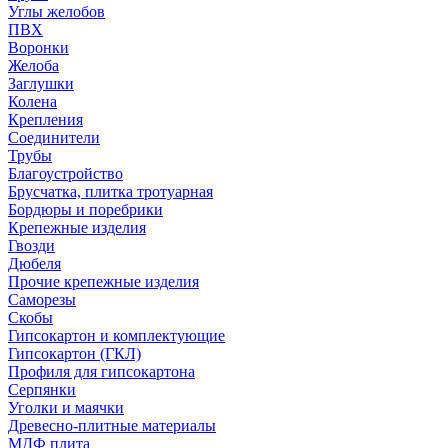
Углы желобов
ПВХ
Воронки
Желоба
Заглушки
Колена
Крепления
Соединители
Трубы
Благоустройство
Брусчатка, плитка тротуарная
Бордюры и поребрики
Крепежные изделия
Гвозди
Дюбеля
Прочие крепежные изделия
Саморезы
Скобы
Гипсокартон и комплектующие
Гипсокартон (ГКЛ)
Профиля для гипсокартона
Серпянки
Уголки и маячки
Древесно-плитные материалы
МДФ плита