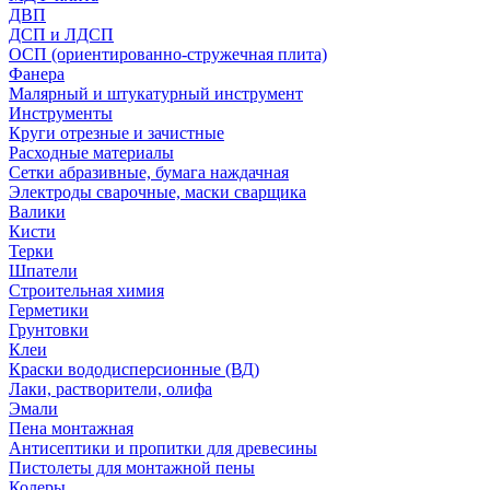
ДВП
ДСП и ЛДСП
ОСП (ориентированно-стружечная плита)
Фанера
Малярный и штукатурный инструмент
Инструменты
Круги отрезные и зачистные
Расходные материалы
Сетки абразивные, бумага наждачная
Электроды сварочные, маски сварщика
Валики
Кисти
Терки
Шпатели
Строительная химия
Герметики
Грунтовки
Клеи
Краски вододисперсионные (ВД)
Лаки, растворители, олифа
Эмали
Пена монтажная
Антисептики и пропитки для древесины
Пистолеты для монтажной пены
Колеры