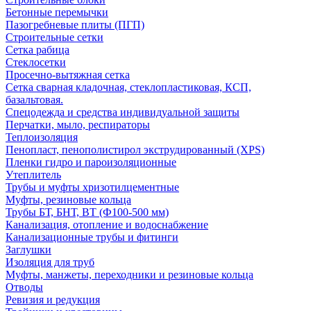
Бетонные перемычки
Пазогребневые плиты (ПГП)
Строительные сетки
Сетка рабица
Стеклосетки
Просечно-вытяжная сетка
Сетка сварная кладочная, стеклопластиковая, КСП,
базальтовая.
Спецодежда и средства индивидуальной защиты
Перчатки, мыло, респираторы
Теплоизоляция
Пенопласт, пенополистирол экструдированный (XPS)
Пленки гидро и пароизоляционные
Утеплитель
Трубы и муфты хризотилцементные
Муфты, резиновые кольца
Трубы БТ, БНТ, ВТ (Ф100-500 мм)
Канализация, отопление и водоснабжение
Канализационные трубы и фитинги
Заглушки
Изоляция для труб
Муфты, манжеты, переходники и резиновые кольца
Отводы
Ревизия и редукция