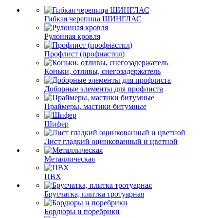
Гибкая черепица ШИНГЛАС
Рулонная кровля
Профлист (профнастил)
Коньки, отливы, снегозадержатель
Доборные элементы для профлиста
Праймеры, мастики битумные
Шифер
Лист гладкий оцинкованный и цветной
Металлическая
ПВХ
Брусчатка, плитка тротуарная
Бордюры и поребрики