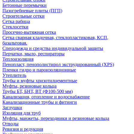
Бетонные перемычки
Пазогребневые плиты (ПГП)
Строительные сетки
Сетка рабица
Стеклосетки
Просечно-вытяжная сетка
Сетка сварная кладочная, стеклопластиковая, КСП,
базальтовая.
Спецодежда и средства индивидуальной защиты
Перчатки, мыло, респираторы
Теплоизоляция
Пенопласт, пенополистирол экструдированный (XPS)
Пленки гидро и пароизоляционные
Утеплитель
Трубы и муфты хризотилцементные
Муфты, резиновые кольца
Трубы БТ, БНТ, ВТ (Ф100-500 мм)
Канализация, отопление и водоснабжение
Канализационные трубы и фитинги
Заглушки
Изоляция для труб
Муфты, манжеты, переходники и резиновые кольца
Отводы
Ревизия и редукция