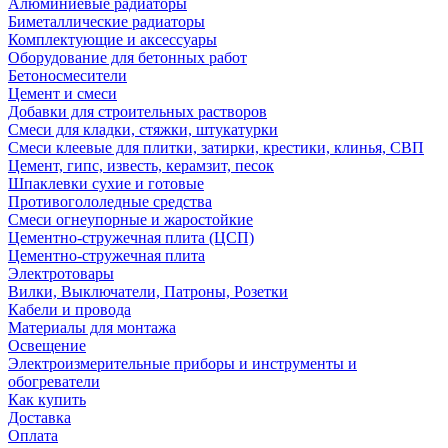
Алюминиевые радиаторы
Биметаллические радиаторы
Комплектующие и аксессуары
Оборудование для бетонных работ
Бетоносмесители
Цемент и смеси
Добавки для строительных растворов
Смеси для кладки, стяжки, штукатурки
Смеси клеевые для плитки, затирки, крестики, клинья, СВП
Цемент, гипс, известь, керамзит, песок
Шпаклевки сухие и готовые
Противогололедные средства
Смеси огнеупорные и жаростойкие
Цементно-стружечная плита (ЦСП)
Цементно-стружечная плита
Электротовары
Вилки, Выключатели, Патроны, Розетки
Кабели и провода
Материалы для монтажа
Освещение
Электроизмерительные приборы и инструменты и
обогреватели
Как купить
Доставка
Оплата