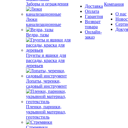
Заборы и ограждения
Компания
Доставка
Оплата
О нас
Гарантия
Новос
Люки
Возврат
Серти
канализационные
товара
Докум
Онлайн-
Ведра, тазы
заказ
Грунты и ящики для
рассады, краска для
деревьев
Лопаты, черенки,
садовый инструмент
Пленки, парники,
укрывной материал,
геотекстиль
Стремянки