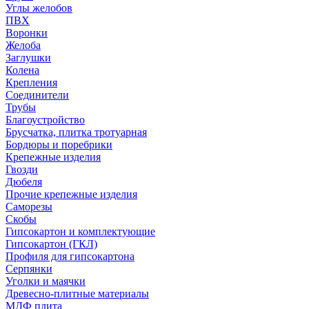
Углы желобов
ПВХ
Воронки
Желоба
Заглушки
Колена
Крепления
Соединители
Трубы
Благоустройство
Брусчатка, плитка тротуарная
Бордюры и поребрики
Крепежные изделия
Гвозди
Дюбеля
Прочие крепежные изделия
Саморезы
Скобы
Гипсокартон и комплектующие
Гипсокартон (ГКЛ)
Профиля для гипсокартона
Серпянки
Уголки и маячки
Древесно-плитные материалы
МДФ плита