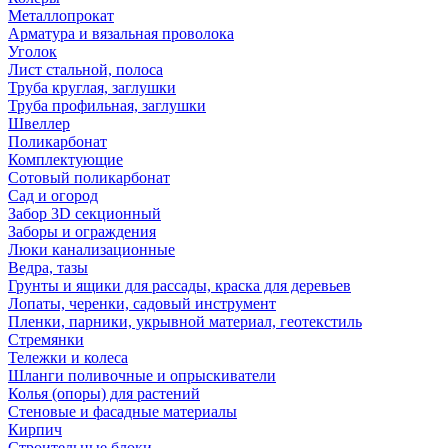
Металлопрокат
Арматура и вязальная проволока
Уголок
Лист стальной, полоса
Труба круглая, заглушки
Труба профильная, заглушки
Швеллер
Поликарбонат
Комплектующие
Сотовый поликарбонат
Сад и огород
Забор 3D секционный
Заборы и ограждения
Люки канализационные
Ведра, тазы
Грунты и ящики для рассады, краска для деревьев
Лопаты, черенки, садовый инструмент
Пленки, парники, укрывной материал, геотекстиль
Стремянки
Тележки и колеса
Шланги поливочные и опрыскиватели
Колья (опоры) для растений
Стеновые и фасадные материалы
Кирпич
Строительные блоки