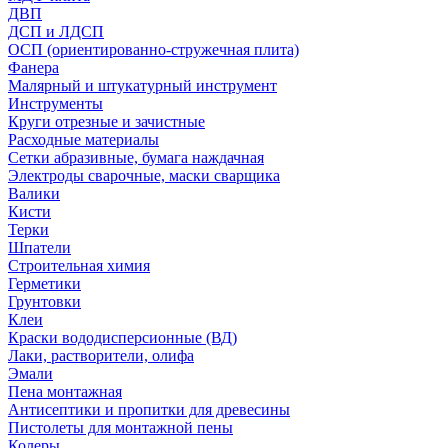
ДВП
ДСП и ЛДСП
ОСП (ориентированно-стружечная плита)
Фанера
Малярный и штукатурный инструмент
Инструменты
Круги отрезные и зачистные
Расходные материалы
Сетки абразивные, бумага наждачная
Электроды сварочные, маски сварщика
Валики
Кисти
Терки
Шпатели
Строительная химия
Герметики
Грунтовки
Клеи
Краски вододисперсионные (ВД)
Лаки, растворители, олифа
Эмали
Пена монтажная
Антисептики и пропитки для древесины
Пистолеты для монтажной пены
Колеры