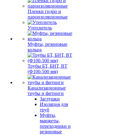
Пленки гидро и
пароизоляционные
Утеплитель
Муфты, резиновые
кольца
Трубы БТ, БНТ, ВТ
(Ф100-500 мм)
Канализационные
трубы и фитинги
Заглушки
Изоляция для
труб
Муфты,
манжеты,
переходники и
резиновые