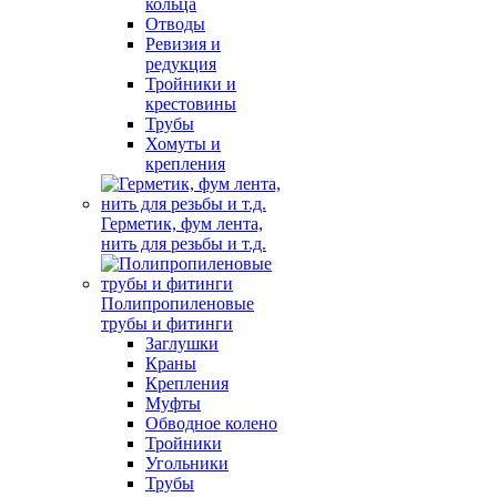
кольца
Отводы
Ревизия и
редукция
Тройники и
крестовины
Трубы
Хомуты и
крепления
Герметик, фум лента,
нить для резьбы и т.д.
Полипропиленовые
трубы и фитинги
Заглушки
Краны
Крепления
Муфты
Обводное колено
Тройники
Угольники
Трубы