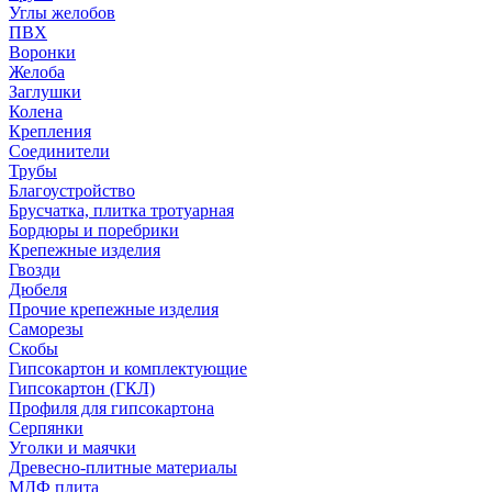
Углы желобов
ПВХ
Воронки
Желоба
Заглушки
Колена
Крепления
Соединители
Трубы
Благоустройство
Брусчатка, плитка тротуарная
Бордюры и поребрики
Крепежные изделия
Гвозди
Дюбеля
Прочие крепежные изделия
Саморезы
Скобы
Гипсокартон и комплектующие
Гипсокартон (ГКЛ)
Профиля для гипсокартона
Серпянки
Уголки и маячки
Древесно-плитные материалы
МДФ плита