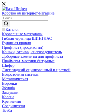
Коротко об интернет-магазине
Каталог
Кровельные материалы
Гибкая черепица ШИНГЛАС
Рулонная кровля
Профлист (профнастил)
Коньки, отливы, снегозадержатель
Доборные элементы для профлиста
Праймеры, мастики битумные
Шифер
Лист гладкий оцинкованный и цветной
Водосточная система
Металлическая
Воронки
Желоба
Заглушки
Колена
Крепления
Соединители
Труба