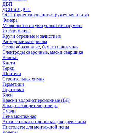
ДВП
ДСП и ЛДСП
ОСП (ориентированно-стружечная плита)
Фанера
Малярный и штукатурный инструмент
Инструменты
Круги отрезные и зачистные
Расходные материалы
Сетки абразивные, бумага наждачная
Электроды сварочные, маски сварщика
Валики
Кисти
Терки
Шпатели
Строительная химия
Герметики
Грунтовки
Клеи
Краски вододисперсионные (ВД)
Лаки, растворители, олифа
Эмали
Пена монтажная
Антисептики и пропитки для древесины
Пистолеты для монтажной пены
Колеры