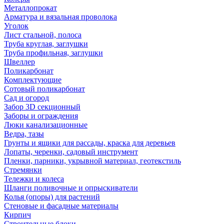
Металлопрокат
Арматура и вязальная проволока
Уголок
Лист стальной, полоса
Труба круглая, заглушки
Труба профильная, заглушки
Швеллер
Поликарбонат
Комплектующие
Сотовый поликарбонат
Сад и огород
Забор 3D секционный
Заборы и ограждения
Люки канализационные
Ведра, тазы
Грунты и ящики для рассады, краска для деревьев
Лопаты, черенки, садовый инструмент
Пленки, парники, укрывной материал, геотекстиль
Стремянки
Тележки и колеса
Шланги поливочные и опрыскиватели
Колья (опоры) для растений
Стеновые и фасадные материалы
Кирпич
Строительные блоки