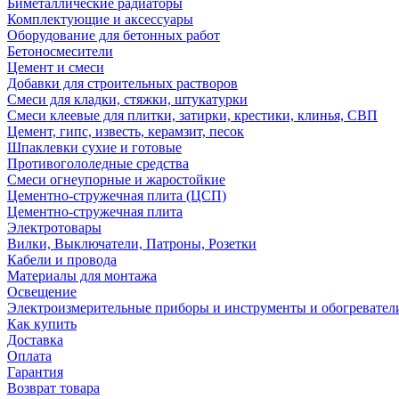
Биметаллические радиаторы
Комплектующие и аксессуары
Оборудование для бетонных работ
Бетоносмесители
Цемент и смеси
Добавки для строительных растворов
Смеси для кладки, стяжки, штукатурки
Смеси клеевые для плитки, затирки, крестики, клинья, СВП
Цемент, гипс, известь, керамзит, песок
Шпаклевки сухие и готовые
Противогололедные средства
Смеси огнеупорные и жаростойкие
Цементно-стружечная плита (ЦСП)
Цементно-стружечная плита
Электротовары
Вилки, Выключатели, Патроны, Розетки
Кабели и провода
Материалы для монтажа
Освещение
Электроизмерительные приборы и инструменты и обогревател
Как купить
Доставка
Оплата
Гарантия
Возврат товара