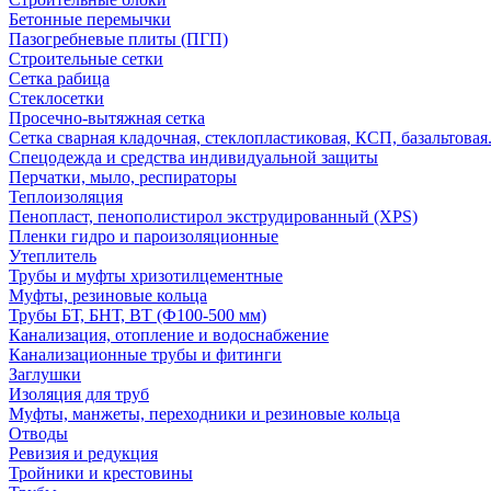
Бетонные перемычки
Пазогребневые плиты (ПГП)
Строительные сетки
Сетка рабица
Стеклосетки
Просечно-вытяжная сетка
Сетка сварная кладочная, стеклопластиковая, КСП, базальтовая
Спецодежда и средства индивидуальной защиты
Перчатки, мыло, респираторы
Теплоизоляция
Пенопласт, пенополистирол экструдированный (XPS)
Пленки гидро и пароизоляционные
Утеплитель
Трубы и муфты хризотилцементные
Муфты, резиновые кольца
Трубы БТ, БНТ, ВТ (Ф100-500 мм)
Канализация, отопление и водоснабжение
Канализационные трубы и фитинги
Заглушки
Изоляция для труб
Муфты, манжеты, переходники и резиновые кольца
Отводы
Ревизия и редукция
Тройники и крестовины