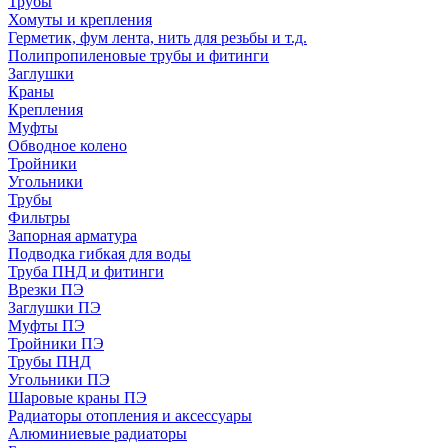
Трубы
Хомуты и крепления
Герметик, фум лента, нить для резьбы и т.д.
Полипропиленовые трубы и фитинги
Заглушки
Краны
Крепления
Муфты
Обводное колено
Тройники
Угольники
Трубы
Фильтры
Запорная арматура
Подводка гибкая для воды
Труба ПНД и фитинги
Врезки ПЭ
Заглушки ПЭ
Муфты ПЭ
Тройники ПЭ
Трубы ПНД
Угольники ПЭ
Шаровые краны ПЭ
Радиаторы отопления и аксессуары
Алюминиевые радиаторы