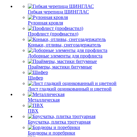
Гибкая черепица ШИНГЛАС
Рулонная кровля
Профлист (профнастил)
Коньки, отливы, снегозадержатель
Доборные элементы для профлиста
Праймеры, мастики битумные
Шифер
Лист гладкий оцинкованный и цветной
Металлическая
ПВХ
Брусчатка, плитка тротуарная
Бордюры и поребрики