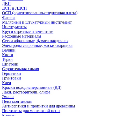
ДВП
ДСП и ЛДСП
ОСП (ориентированно-стружечная плита)
Фанера
Малярный и штукатурный инструмент
Инструменты
Круги отрезные и зачистные
Расходные материалы
Сетки абразивные, бумага наждачная
Электроды сварочные, маски сварщика
Валики
Кисти
Терки
Шпатели
Строительная химия
Герметики
Грунтовки
Клеи
Краски вододисперсионные (ВД)
Лаки, растворители, олифа
Эмали
Пена монтажная
Антисептики и пропитки для древесины
Пистолеты для монтажной пены
Колеры