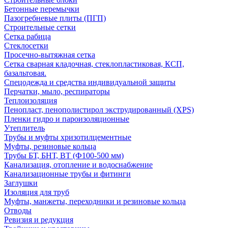
Бетонные перемычки
Пазогребневые плиты (ПГП)
Строительные сетки
Сетка рабица
Стеклосетки
Просечно-вытяжная сетка
Сетка сварная кладочная, стеклопластиковая, КСП,
базальтовая.
Спецодежда и средства индивидуальной защиты
Перчатки, мыло, респираторы
Теплоизоляция
Пенопласт, пенополистирол экструдированный (XPS)
Пленки гидро и пароизоляционные
Утеплитель
Трубы и муфты хризотилцементные
Муфты, резиновые кольца
Трубы БТ, БНТ, ВТ (Ф100-500 мм)
Канализация, отопление и водоснабжение
Канализационные трубы и фитинги
Заглушки
Изоляция для труб
Муфты, манжеты, переходники и резиновые кольца
Отводы
Ревизия и редукция