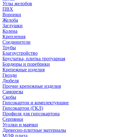
Углы желобов
ПВХ
Воронки
Желоба
Заглушки
Колена
Крепления
Соединители
Трубы
Благоустройство
Брусчатка, плитка тротуарная
Бордюры и поребрики
Крепежные изделия
Гвозди
Дюбеля
Прочие крепежные изделия
Саморезы
Скобы
Гипсокартон и комплектующие
Гипсокартон (ГКЛ)
Профиля для гипсокартона
Серпянки
Уголки и маячки
Древесно-плитные материалы
МДФ плита