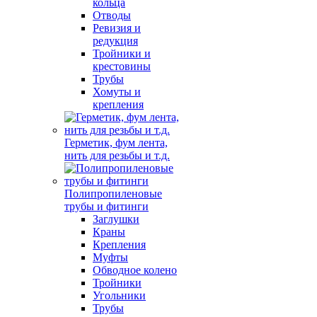
кольца
Отводы
Ревизия и
редукция
Тройники и
крестовины
Трубы
Хомуты и
крепления
Герметик, фум лента,
нить для резьбы и т.д.
Полипропиленовые
трубы и фитинги
Заглушки
Краны
Крепления
Муфты
Обводное колено
Тройники
Угольники
Трубы