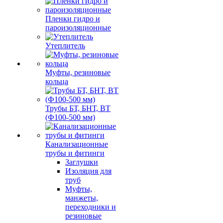
Пленки гидро и
пароизоляционные
Утеплитель
Муфты, резиновые
кольца
Трубы БТ, БНТ, ВТ
(Ф100-500 мм)
Канализационные
трубы и фитинги
Заглушки
Изоляция для
труб
Муфты,
манжеты,
переходники и
резиновые