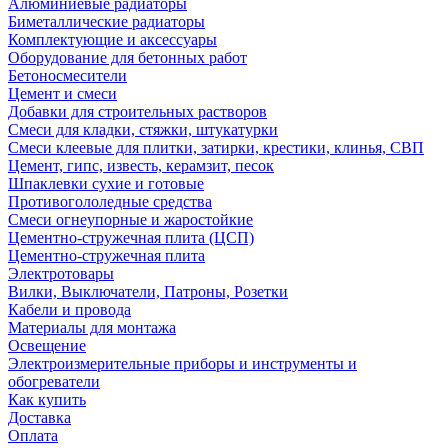
Алюминиевые радиаторы
Биметаллические радиаторы
Комплектующие и аксессуары
Оборудование для бетонных работ
Бетоносмесители
Цемент и смеси
Добавки для строительных растворов
Смеси для кладки, стяжки, штукатурки
Смеси клеевые для плитки, затирки, крестики, клинья, СВП
Цемент, гипс, известь, керамзит, песок
Шпаклевки сухие и готовые
Противогололедные средства
Смеси огнеупорные и жаростойкие
Цементно-стружечная плита (ЦСП)
Цементно-стружечная плита
Электротовары
Вилки, Выключатели, Патроны, Розетки
Кабели и провода
Материалы для монтажа
Освещение
Электроизмерительные приборы и инструменты и
обогреватели
Как купить
Доставка
Оплата