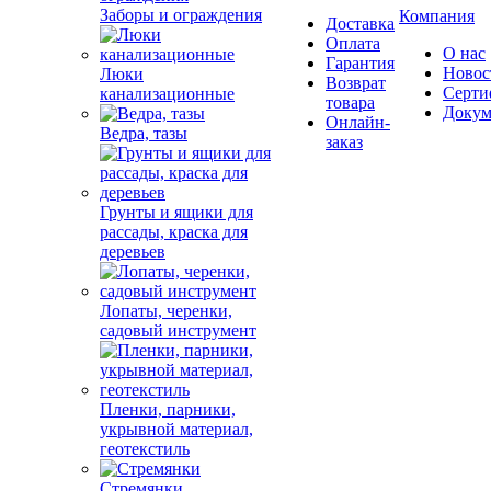
Заборы и ограждения
Компания
Доставка
Оплата
О нас
Гарантия
Новос
Люки
Возврат
Серти
канализационные
товара
Докум
Онлайн-
Ведра, тазы
заказ
Грунты и ящики для
рассады, краска для
деревьев
Лопаты, черенки,
садовый инструмент
Пленки, парники,
укрывной материал,
геотекстиль
Стремянки