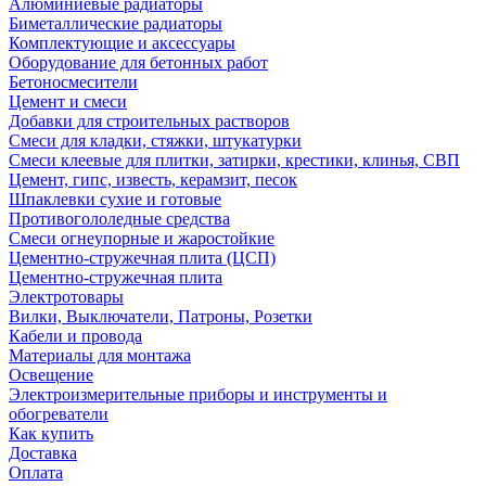
Алюминиевые радиаторы
Биметаллические радиаторы
Комплектующие и аксессуары
Оборудование для бетонных работ
Бетоносмесители
Цемент и смеси
Добавки для строительных растворов
Смеси для кладки, стяжки, штукатурки
Смеси клеевые для плитки, затирки, крестики, клинья, СВП
Цемент, гипс, известь, керамзит, песок
Шпаклевки сухие и готовые
Противогололедные средства
Смеси огнеупорные и жаростойкие
Цементно-стружечная плита (ЦСП)
Цементно-стружечная плита
Электротовары
Вилки, Выключатели, Патроны, Розетки
Кабели и провода
Материалы для монтажа
Освещение
Электроизмерительные приборы и инструменты и
обогреватели
Как купить
Доставка
Оплата