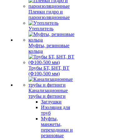
Пленки гидро и
пароизоляционные
Утеплитель
Муфты, резиновые
кольца
Трубы БТ, БНТ, ВТ
(Ф100-500 мм)
Канализационные
трубы и фитинги
Заглушки
Изоляция для
труб
Муфты,
манжеты,
переходники и
резиновые