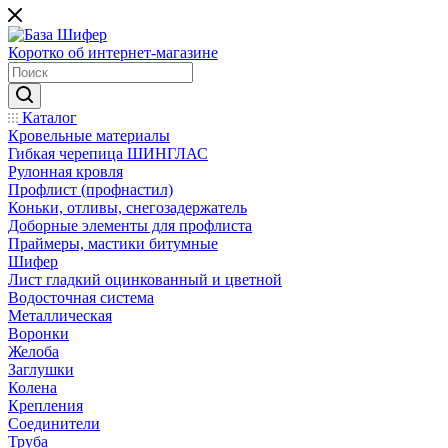
Коротко об интернет-магазине
Каталог
Кровельные материалы
Гибкая черепица ШИНГЛАС
Рулонная кровля
Профлист (профнастил)
Коньки, отливы, снегозадержатель
Доборные элементы для профлиста
Праймеры, мастики битумные
Шифер
Лист гладкий оцинкованный и цветной
Водосточная система
Металлическая
Воронки
Желоба
Заглушки
Колена
Крепления
Соединители
Труба