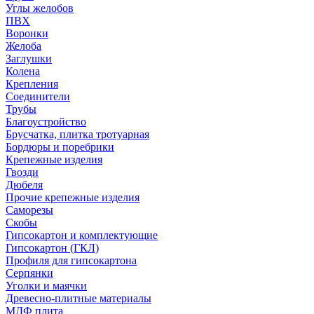
Углы желобов
ПВХ
Воронки
Желоба
Заглушки
Колена
Крепления
Соединители
Трубы
Благоустройство
Брусчатка, плитка тротуарная
Бордюры и поребрики
Крепежные изделия
Гвозди
Дюбеля
Прочие крепежные изделия
Саморезы
Скобы
Гипсокартон и комплектующие
Гипсокартон (ГКЛ)
Профиля для гипсокартона
Серпянки
Уголки и маячки
Древесно-плитные материалы
МДФ плита