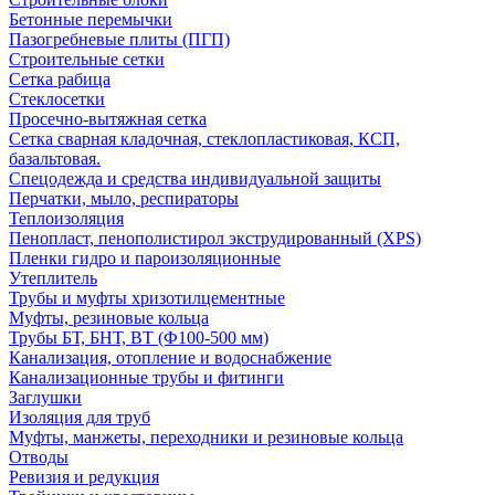
Бетонные перемычки
Пазогребневые плиты (ПГП)
Строительные сетки
Сетка рабица
Стеклосетки
Просечно-вытяжная сетка
Сетка сварная кладочная, стеклопластиковая, КСП,
базальтовая.
Спецодежда и средства индивидуальной защиты
Перчатки, мыло, респираторы
Теплоизоляция
Пенопласт, пенополистирол экструдированный (XPS)
Пленки гидро и пароизоляционные
Утеплитель
Трубы и муфты хризотилцементные
Муфты, резиновые кольца
Трубы БТ, БНТ, ВТ (Ф100-500 мм)
Канализация, отопление и водоснабжение
Канализационные трубы и фитинги
Заглушки
Изоляция для труб
Муфты, манжеты, переходники и резиновые кольца
Отводы
Ревизия и редукция