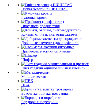
Гибкая черепица ШИНГЛАС
Рулонная кровля
Профлист (профнастил)
Коньки, отливы, снегозадержатель
Доборные элементы для профлиста
Праймеры, мастики битумные
Шифер
Лист гладкий оцинкованный и цветной
Металлическая
ПВХ
Брусчатка, плитка тротуарная
Бордюры и поребрики