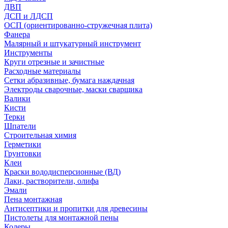
ДВП
ДСП и ЛДСП
ОСП (ориентированно-стружечная плита)
Фанера
Малярный и штукатурный инструмент
Инструменты
Круги отрезные и зачистные
Расходные материалы
Сетки абразивные, бумага наждачная
Электроды сварочные, маски сварщика
Валики
Кисти
Терки
Шпатели
Строительная химия
Герметики
Грунтовки
Клеи
Краски вододисперсионные (ВД)
Лаки, растворители, олифа
Эмали
Пена монтажная
Антисептики и пропитки для древесины
Пистолеты для монтажной пены
Колеры