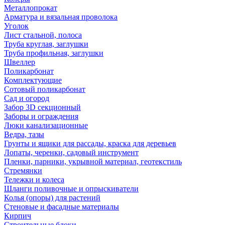
Металлопрокат
Арматура и вязальная проволока
Уголок
Лист стальной, полоса
Труба круглая, заглушки
Труба профильная, заглушки
Швеллер
Поликарбонат
Комплектующие
Сотовый поликарбонат
Сад и огород
Забор 3D секционный
Заборы и ограждения
Люки канализационные
Ведра, тазы
Грунты и ящики для рассады, краска для деревьев
Лопаты, черенки, садовый инструмент
Пленки, парники, укрывной материал, геотекстиль
Стремянки
Тележки и колеса
Шланги поливочные и опрыскиватели
Колья (опоры) для растений
Стеновые и фасадные материалы
Кирпич
Строительные блоки