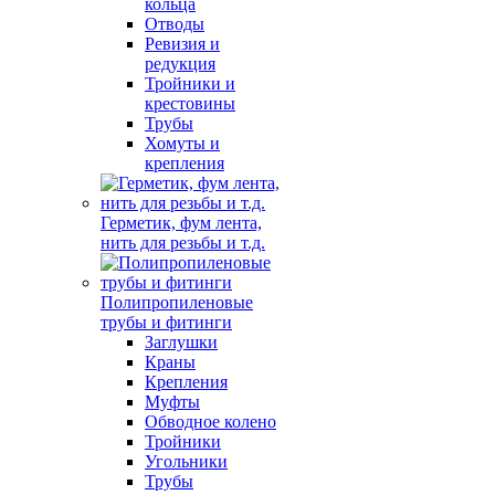
кольца
Отводы
Ревизия и
редукция
Тройники и
крестовины
Трубы
Хомуты и
крепления
Герметик, фум лента,
нить для резьбы и т.д.
Полипропиленовые
трубы и фитинги
Заглушки
Краны
Крепления
Муфты
Обводное колено
Тройники
Угольники
Трубы