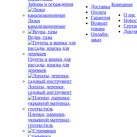
Заборы и ограждения
Компания
Доставка
Оплата
О нас
Гарантия
Новос
Люки
Возврат
Серти
канализационные
товара
Докум
Онлайн-
Ведра, тазы
заказ
Грунты и ящики для
рассады, краска для
деревьев
Лопаты, черенки,
садовый инструмент
Пленки, парники,
укрывной материал,
геотекстиль
Стремянки