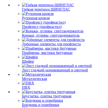
Гибкая черепица ШИНГЛАС
Рулонная кровля
Профлист (профнастил)
Коньки, отливы, снегозадержатель
Доборные элементы для профлиста
Праймеры, мастики битумные
Шифер
Лист гладкий оцинкованный и цветной
Металлическая
ПВХ
Брусчатка, плитка тротуарная
Бордюры и поребрики