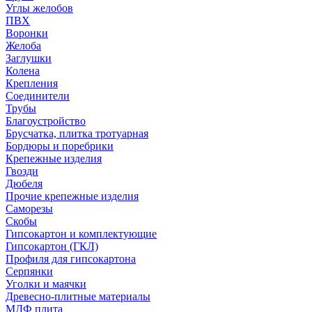
Углы желобов
ПВХ
Воронки
Желоба
Заглушки
Колена
Крепления
Соединители
Трубы
Благоустройство
Брусчатка, плитка тротуарная
Бордюры и поребрики
Крепежные изделия
Гвозди
Дюбеля
Прочие крепежные изделия
Саморезы
Скобы
Гипсокартон и комплектующие
Гипсокартон (ГКЛ)
Профиля для гипсокартона
Серпянки
Уголки и маячки
Древесно-плитные материалы
МДФ плита