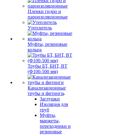
Пленки гидро и
пароизоляционные
Утеплитель
Муфты, резиновые
кольца
Трубы БТ, БНТ, ВТ
(Ф100-500 мм)
Канализационные
трубы и фитинги
Заглушки
Изоляция для
труб
Муфты,
манжеты,
переходники и
резиновые