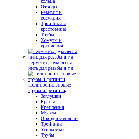
кольца
Отводы
Ревизия и
редукция
Тройники и
крестовины
Трубы
Хомуты и
крепления
Герметик, фум лента,
нить для резьбы и т.д.
Полипропиленовые
трубы и фитинги
Заглушки
Краны
Крепления
Муфты
Обводное колено
Тройники
Угольники
Трубы