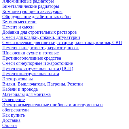
Алюминиевые радиаторы
Биметаллические радиаторы
Комплектующие и аксессуары
Оборудование для бетонных работ
Бетоносмесители
Цемент и смеси
Добавки для строительных растворов
Смеси для кладки, стяжки, штукатурки
Смеси клеевые для плитки, затирки, крестики, клинья, СВП
Цемент, гипс, известь, керамзит, песок
Шпаклевки сухие и готовые
Противогололедные средства
Смеси огнеупорные и жаростойкие
Цементно-стружечная плита (ЦСП)
Цементно-стружечная плита
Электротовары
Вилки, Выключатели, Патроны, Розетки
Кабели и провода
Материалы для монтажа
Освещение
Электроизмерительные приборы и инструменты и
обогреватели
Как купить
Доставка
Оплата