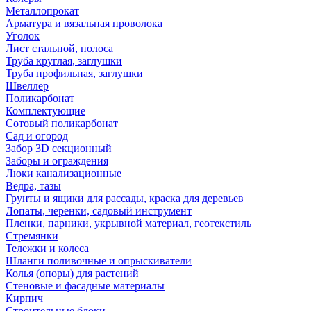
Металлопрокат
Арматура и вязальная проволока
Уголок
Лист стальной, полоса
Труба круглая, заглушки
Труба профильная, заглушки
Швеллер
Поликарбонат
Комплектующие
Сотовый поликарбонат
Сад и огород
Забор 3D секционный
Заборы и ограждения
Люки канализационные
Ведра, тазы
Грунты и ящики для рассады, краска для деревьев
Лопаты, черенки, садовый инструмент
Пленки, парники, укрывной материал, геотекстиль
Стремянки
Тележки и колеса
Шланги поливочные и опрыскиватели
Колья (опоры) для растений
Стеновые и фасадные материалы
Кирпич
Строительные блоки