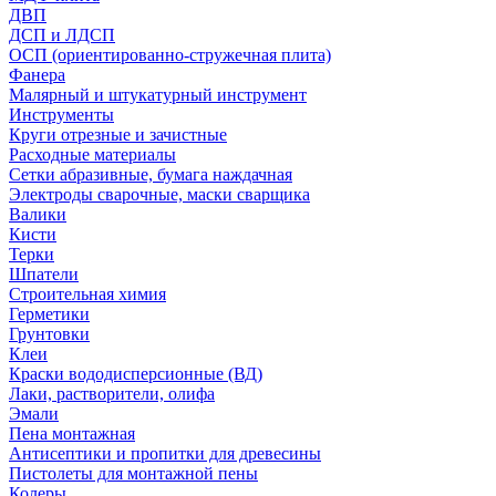
ДВП
ДСП и ЛДСП
ОСП (ориентированно-стружечная плита)
Фанера
Малярный и штукатурный инструмент
Инструменты
Круги отрезные и зачистные
Расходные материалы
Сетки абразивные, бумага наждачная
Электроды сварочные, маски сварщика
Валики
Кисти
Терки
Шпатели
Строительная химия
Герметики
Грунтовки
Клеи
Краски вододисперсионные (ВД)
Лаки, растворители, олифа
Эмали
Пена монтажная
Антисептики и пропитки для древесины
Пистолеты для монтажной пены
Колеры