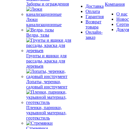
Заборы и ограждения
Компания
Доставка
Оплата
О нас
Гарантия
Новос
Люки
Возврат
Серти
канализационные
товара
Докум
Онлайн-
Ведра, тазы
заказ
Грунты и ящики для
рассады, краска для
деревьев
Лопаты, черенки,
садовый инструмент
Пленки, парники,
укрывной материал,
геотекстиль
Стремянки