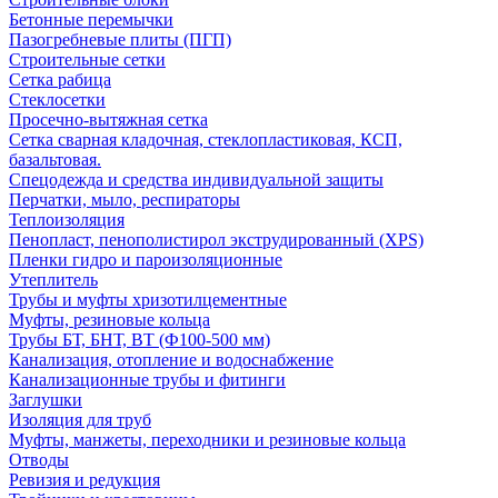
Бетонные перемычки
Пазогребневые плиты (ПГП)
Строительные сетки
Сетка рабица
Стеклосетки
Просечно-вытяжная сетка
Сетка сварная кладочная, стеклопластиковая, КСП,
базальтовая.
Спецодежда и средства индивидуальной защиты
Перчатки, мыло, респираторы
Теплоизоляция
Пенопласт, пенополистирол экструдированный (XPS)
Пленки гидро и пароизоляционные
Утеплитель
Трубы и муфты хризотилцементные
Муфты, резиновые кольца
Трубы БТ, БНТ, ВТ (Ф100-500 мм)
Канализация, отопление и водоснабжение
Канализационные трубы и фитинги
Заглушки
Изоляция для труб
Муфты, манжеты, переходники и резиновые кольца
Отводы
Ревизия и редукция