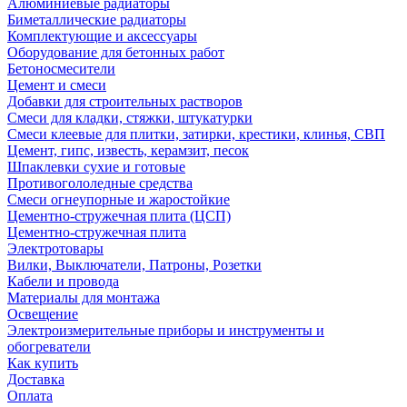
Алюминиевые радиаторы
Биметаллические радиаторы
Комплектующие и аксессуары
Оборудование для бетонных работ
Бетоносмесители
Цемент и смеси
Добавки для строительных растворов
Смеси для кладки, стяжки, штукатурки
Смеси клеевые для плитки, затирки, крестики, клинья, СВП
Цемент, гипс, известь, керамзит, песок
Шпаклевки сухие и готовые
Противогололедные средства
Смеси огнеупорные и жаростойкие
Цементно-стружечная плита (ЦСП)
Цементно-стружечная плита
Электротовары
Вилки, Выключатели, Патроны, Розетки
Кабели и провода
Материалы для монтажа
Освещение
Электроизмерительные приборы и инструменты и
обогреватели
Как купить
Доставка
Оплата