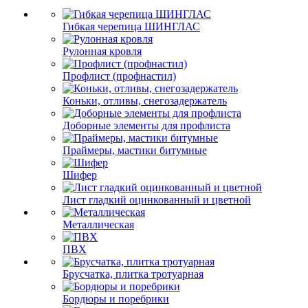
Гибкая черепица ШИНГЛАС
Рулонная кровля
Профлист (профнастил)
Коньки, отливы, снегозадержатель
Доборные элементы для профлиста
Праймеры, мастики битумные
Шифер
Лист гладкий оцинкованный и цветной
Металлическая
ПВХ
Брусчатка, плитка тротуарная
Бордюры и поребрики