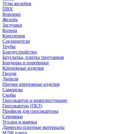
Углы желобов
ПВХ
Воронки
Желоба
Заглушки
Колена
Крепления
Соединители
Трубы
Благоустройство
Брусчатка, плитка тротуарная
Бордюры и поребрики
Крепежные изделия
Гвозди
Дюбеля
Прочие крепежные изделия
Саморезы
Скобы
Гипсокартон и комплектующие
Гипсокартон (ГКЛ)
Профиля для гипсокартона
Серпянки
Уголки и маячки
Древесно-плитные материалы
МДФ плита