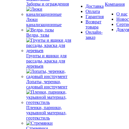
Заборы и ограждения
Компания
Доставка
Оплата
О нас
Гарантия
Новос
Люки
Возврат
Серти
канализационные
товара
Докум
Онлайн-
Ведра, тазы
заказ
Грунты и ящики для
рассады, краска для
деревьев
Лопаты, черенки,
садовый инструмент
Пленки, парники,
укрывной материал,
геотекстиль
Стремянки