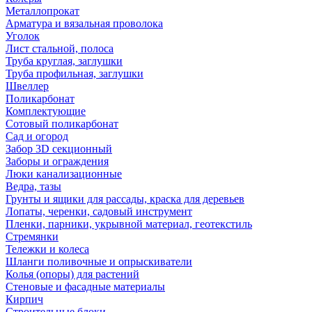
Металлопрокат
Арматура и вязальная проволока
Уголок
Лист стальной, полоса
Труба круглая, заглушки
Труба профильная, заглушки
Швеллер
Поликарбонат
Комплектующие
Сотовый поликарбонат
Сад и огород
Забор 3D секционный
Заборы и ограждения
Люки канализационные
Ведра, тазы
Грунты и ящики для рассады, краска для деревьев
Лопаты, черенки, садовый инструмент
Пленки, парники, укрывной материал, геотекстиль
Стремянки
Тележки и колеса
Шланги поливочные и опрыскиватели
Колья (опоры) для растений
Стеновые и фасадные материалы
Кирпич
Строительные блоки