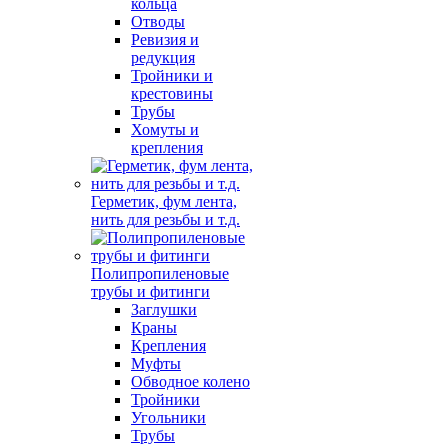
кольца
Отводы
Ревизия и
редукция
Тройники и
крестовины
Трубы
Хомуты и
крепления
Герметик, фум лента,
нить для резьбы и т.д.
Полипропиленовые
трубы и фитинги
Заглушки
Краны
Крепления
Муфты
Обводное колено
Тройники
Угольники
Трубы