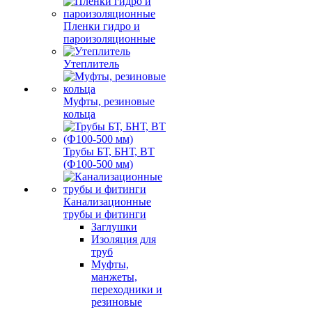
Пленки гидро и
пароизоляционные
Утеплитель
Муфты, резиновые
кольца
Трубы БТ, БНТ, ВТ
(Ф100-500 мм)
Канализационные
трубы и фитинги
Заглушки
Изоляция для
труб
Муфты,
манжеты,
переходники и
резиновые