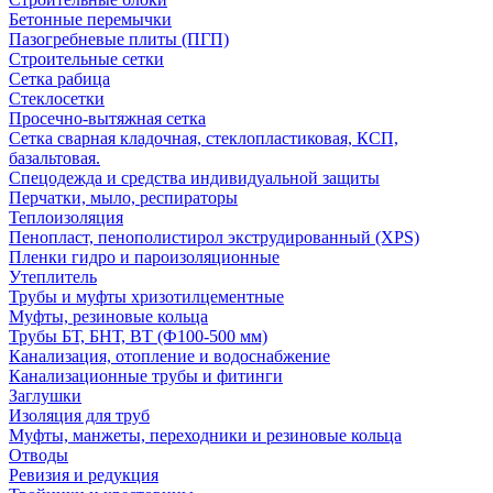
Бетонные перемычки
Пазогребневые плиты (ПГП)
Строительные сетки
Сетка рабица
Стеклосетки
Просечно-вытяжная сетка
Сетка сварная кладочная, стеклопластиковая, КСП,
базальтовая.
Спецодежда и средства индивидуальной защиты
Перчатки, мыло, респираторы
Теплоизоляция
Пенопласт, пенополистирол экструдированный (XPS)
Пленки гидро и пароизоляционные
Утеплитель
Трубы и муфты хризотилцементные
Муфты, резиновые кольца
Трубы БТ, БНТ, ВТ (Ф100-500 мм)
Канализация, отопление и водоснабжение
Канализационные трубы и фитинги
Заглушки
Изоляция для труб
Муфты, манжеты, переходники и резиновые кольца
Отводы
Ревизия и редукция