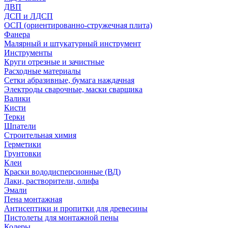
ДВП
ДСП и ЛДСП
ОСП (ориентированно-стружечная плита)
Фанера
Малярный и штукатурный инструмент
Инструменты
Круги отрезные и зачистные
Расходные материалы
Сетки абразивные, бумага наждачная
Электроды сварочные, маски сварщика
Валики
Кисти
Терки
Шпатели
Строительная химия
Герметики
Грунтовки
Клеи
Краски вододисперсионные (ВД)
Лаки, растворители, олифа
Эмали
Пена монтажная
Антисептики и пропитки для древесины
Пистолеты для монтажной пены
Колеры