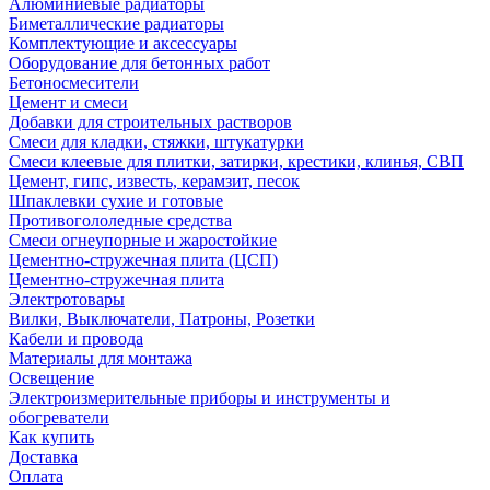
Алюминиевые радиаторы
Биметаллические радиаторы
Комплектующие и аксессуары
Оборудование для бетонных работ
Бетоносмесители
Цемент и смеси
Добавки для строительных растворов
Смеси для кладки, стяжки, штукатурки
Смеси клеевые для плитки, затирки, крестики, клинья, СВП
Цемент, гипс, известь, керамзит, песок
Шпаклевки сухие и готовые
Противогололедные средства
Смеси огнеупорные и жаростойкие
Цементно-стружечная плита (ЦСП)
Цементно-стружечная плита
Электротовары
Вилки, Выключатели, Патроны, Розетки
Кабели и провода
Материалы для монтажа
Освещение
Электроизмерительные приборы и инструменты и
обогреватели
Как купить
Доставка
Оплата