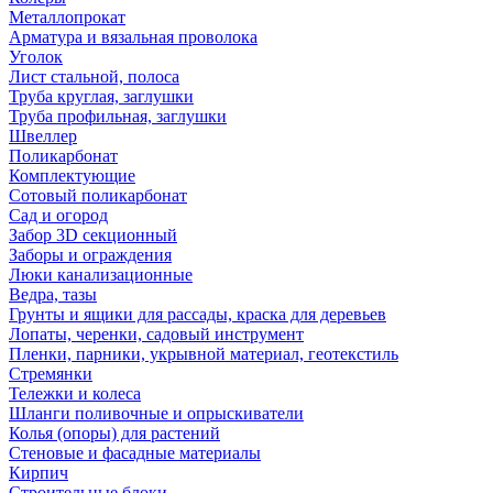
Металлопрокат
Арматура и вязальная проволока
Уголок
Лист стальной, полоса
Труба круглая, заглушки
Труба профильная, заглушки
Швеллер
Поликарбонат
Комплектующие
Сотовый поликарбонат
Сад и огород
Забор 3D секционный
Заборы и ограждения
Люки канализационные
Ведра, тазы
Грунты и ящики для рассады, краска для деревьев
Лопаты, черенки, садовый инструмент
Пленки, парники, укрывной материал, геотекстиль
Стремянки
Тележки и колеса
Шланги поливочные и опрыскиватели
Колья (опоры) для растений
Стеновые и фасадные материалы
Кирпич
Строительные блоки