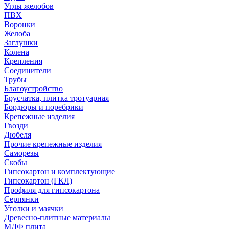
Углы желобов
ПВХ
Воронки
Желоба
Заглушки
Колена
Крепления
Соединители
Трубы
Благоустройство
Брусчатка, плитка тротуарная
Бордюры и поребрики
Крепежные изделия
Гвозди
Дюбеля
Прочие крепежные изделия
Саморезы
Скобы
Гипсокартон и комплектующие
Гипсокартон (ГКЛ)
Профиля для гипсокартона
Серпянки
Уголки и маячки
Древесно-плитные материалы
МДФ плита