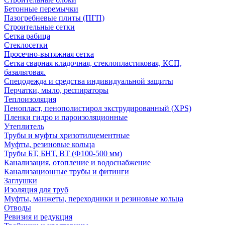
Бетонные перемычки
Пазогребневые плиты (ПГП)
Строительные сетки
Сетка рабица
Стеклосетки
Просечно-вытяжная сетка
Сетка сварная кладочная, стеклопластиковая, КСП,
базальтовая.
Спецодежда и средства индивидуальной защиты
Перчатки, мыло, респираторы
Теплоизоляция
Пенопласт, пенополистирол экструдированный (XPS)
Пленки гидро и пароизоляционные
Утеплитель
Трубы и муфты хризотилцементные
Муфты, резиновые кольца
Трубы БТ, БНТ, ВТ (Ф100-500 мм)
Канализация, отопление и водоснабжение
Канализационные трубы и фитинги
Заглушки
Изоляция для труб
Муфты, манжеты, переходники и резиновые кольца
Отводы
Ревизия и редукция