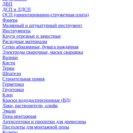
ДВП
ДСП и ЛДСП
ОСП (ориентированно-стружечная плита)
Фанера
Малярный и штукатурный инструмент
Инструменты
Круги отрезные и зачистные
Расходные материалы
Сетки абразивные, бумага наждачная
Электроды сварочные, маски сварщика
Валики
Кисти
Терки
Шпатели
Строительная химия
Герметики
Грунтовки
Клеи
Краски вододисперсионные (ВД)
Лаки, растворители, олифа
Эмали
Пена монтажная
Антисептики и пропитки для древесины
Пистолеты для монтажной пены
Колеры