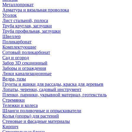
Металлопрокат
Арматура и вязальная проволока
Уголок
Лист стальной, полоса
Труба круглая, заглушки
Труба профильная, заглушки
Швеллер
Поликарбонат
Комплектующие
Сотовый поликарбонат
Сад и огород
Забор 3D секционный
Заборы и ограждения
Люки канализационные
Ведра, тазы
Грунты и ящики для рассады, краска для деревьев
Лопаты, черенки, садовый инструмент
Пленки, парники, укрывной материал, геотекстиль
Стремянки
Тележки и колеса
Шланги поливочные и опрыскиватели
Колья (опоры) для растений
Стеновые и фасадные материалы
Кирпич
Строительные блоки