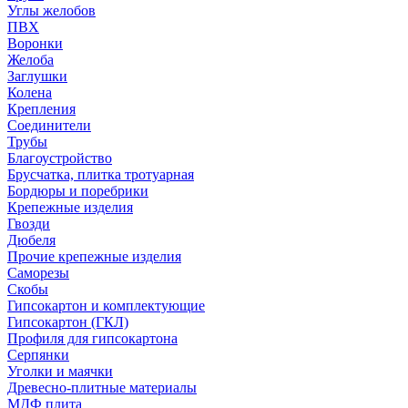
Углы желобов
ПВХ
Воронки
Желоба
Заглушки
Колена
Крепления
Соединители
Трубы
Благоустройство
Брусчатка, плитка тротуарная
Бордюры и поребрики
Крепежные изделия
Гвозди
Дюбеля
Прочие крепежные изделия
Саморезы
Скобы
Гипсокартон и комплектующие
Гипсокартон (ГКЛ)
Профиля для гипсокартона
Серпянки
Уголки и маячки
Древесно-плитные материалы
МДФ плита