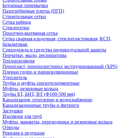
Бетонные перемычки
Пазогребневые плиты (ПГП)
Строительные сетки
Сетка рабица
Стеклосетки
Просечно-вытяжная сетка
Сетка сварная кладочная, стеклопластиковая, КСП,
базальтовая.
Спецодежда и средства индивидуальной защиты
Перчатки, мыло, респираторы
Теплоизоляция
Пенопласт, пенополистирол экструдированный (XPS)
Пленки гидро и пароизоляционные
Утеплитель
Трубы и муфты хризотилцементные
Муфты, резиновые кольца
Трубы БТ, БНТ, ВТ (Ф100-500 мм)
Канализация, отопление и водоснабжение
Канализационные трубы и фитинги
Заглушки
Изоляция для труб
Муфты, манжеты, переходники и резиновые кольца
Отводы
Ревизия и редукция