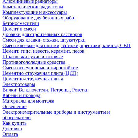
Алюминиевые радиаторы
Биметаллические радиаторы
Комплектующие и аксессуары
Оборудование для бетонных работ
Бетоносмесители
Цемент и смеси
Добавки для строительных растворов
Смеси для кладки, стяжки, штукатурки
Смеси клеевые для плитки, затирки, крестики, клинья, СВП
Цемент, гипс, известь, керамзит, песок
Шпаклевки сухие и готовые
Противогололедные средства
Смеси огнеупорные и жаростойкие
Цементно-стружечная плита (ЦСП)
Цементно-стружечная плита
Электротовары
Вилки, Выключатели, Патроны, Розетки
Кабели и провода
Материалы для монтажа
Освещение
Электроизмерительные приборы и инструменты и
обогреватели
Как купить
Доставка
Оплата