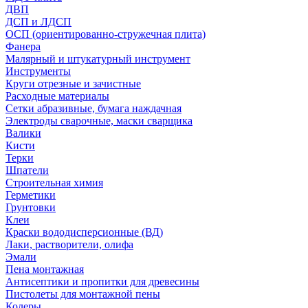
ДВП
ДСП и ЛДСП
ОСП (ориентированно-стружечная плита)
Фанера
Малярный и штукатурный инструмент
Инструменты
Круги отрезные и зачистные
Расходные материалы
Сетки абразивные, бумага наждачная
Электроды сварочные, маски сварщика
Валики
Кисти
Терки
Шпатели
Строительная химия
Герметики
Грунтовки
Клеи
Краски вододисперсионные (ВД)
Лаки, растворители, олифа
Эмали
Пена монтажная
Антисептики и пропитки для древесины
Пистолеты для монтажной пены
Колеры