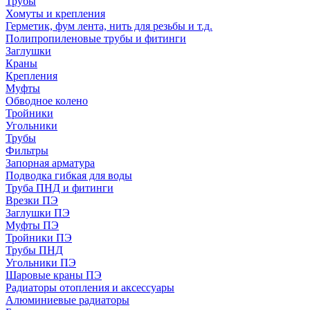
Трубы
Хомуты и крепления
Герметик, фум лента, нить для резьбы и т.д.
Полипропиленовые трубы и фитинги
Заглушки
Краны
Крепления
Муфты
Обводное колено
Тройники
Угольники
Трубы
Фильтры
Запорная арматура
Подводка гибкая для воды
Труба ПНД и фитинги
Врезки ПЭ
Заглушки ПЭ
Муфты ПЭ
Тройники ПЭ
Трубы ПНД
Угольники ПЭ
Шаровые краны ПЭ
Радиаторы отопления и аксессуары
Алюминиевые радиаторы