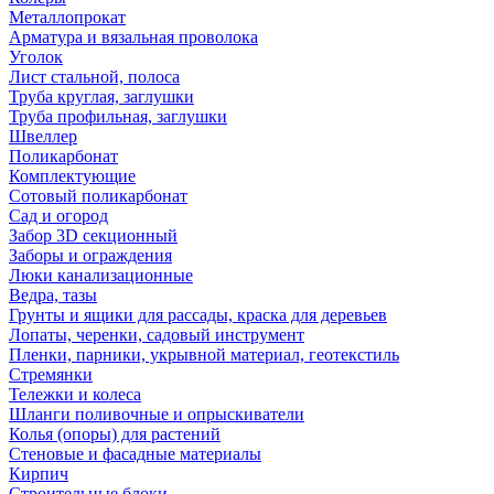
Металлопрокат
Арматура и вязальная проволока
Уголок
Лист стальной, полоса
Труба круглая, заглушки
Труба профильная, заглушки
Швеллер
Поликарбонат
Комплектующие
Сотовый поликарбонат
Сад и огород
Забор 3D секционный
Заборы и ограждения
Люки канализационные
Ведра, тазы
Грунты и ящики для рассады, краска для деревьев
Лопаты, черенки, садовый инструмент
Пленки, парники, укрывной материал, геотекстиль
Стремянки
Тележки и колеса
Шланги поливочные и опрыскиватели
Колья (опоры) для растений
Стеновые и фасадные материалы
Кирпич
Строительные блоки