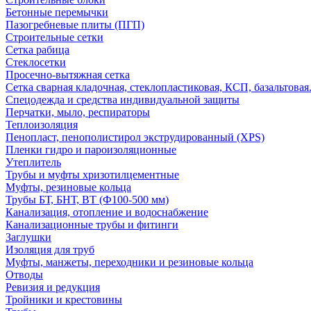
Бетонные перемычки
Пазогребневые плиты (ПГП)
Строительные сетки
Сетка рабица
Стеклосетки
Просечно-вытяжная сетка
Сетка сварная кладочная, стеклопластиковая, КСП, базальтовая
Спецодежда и средства индивидуальной защиты
Перчатки, мыло, респираторы
Теплоизоляция
Пенопласт, пенополистирол экструдированный (XPS)
Пленки гидро и пароизоляционные
Утеплитель
Трубы и муфты хризотилцементные
Муфты, резиновые кольца
Трубы БТ, БНТ, ВТ (Ф100-500 мм)
Канализация, отопление и водоснабжение
Канализационные трубы и фитинги
Заглушки
Изоляция для труб
Муфты, манжеты, переходники и резиновые кольца
Отводы
Ревизия и редукция
Тройники и крестовины