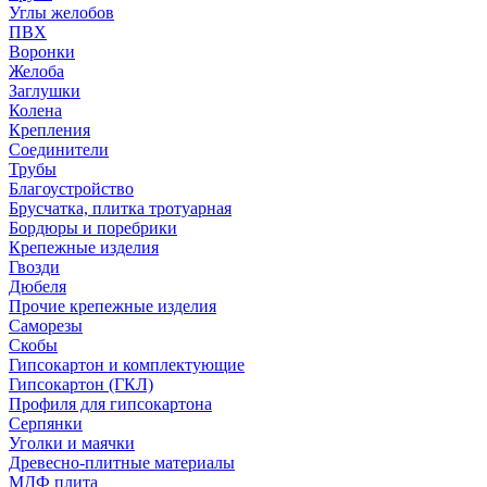
Углы желобов
ПВХ
Воронки
Желоба
Заглушки
Колена
Крепления
Соединители
Трубы
Благоустройство
Брусчатка, плитка тротуарная
Бордюры и поребрики
Крепежные изделия
Гвозди
Дюбеля
Прочие крепежные изделия
Саморезы
Скобы
Гипсокартон и комплектующие
Гипсокартон (ГКЛ)
Профиля для гипсокартона
Серпянки
Уголки и маячки
Древесно-плитные материалы
МДФ плита