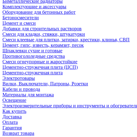
Биметаллические радиаторы
Комплектующие и аксессуары
Оборудование для бетонных работ
Бетоносмесители
Цемент и смеси
Добавки для строительных растворов
Смеси для кладки, стяжки, штукатурки
Смеси клеевые для плитки, затирки, крестики, клинья, СВП
Цемент, гипс, известь, керамзит, песок
Шпаклевки сухие и готовые
Противогололедные средства
Смеси огнеупорные и жаростойкие
Цементно-стружечная плита (ЦСП)
Цементно-стружечная плита
Электротовары
Вилки, Выключатели, Патроны, Розетки
Кабели и провода
Материалы для монтажа
Освещение
Электроизмерительные приборы и инструменты и обогревател
Как купить
Доставка
Оплата
Гарантия
Возврат товара