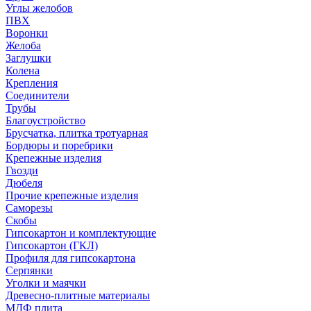
Углы желобов
ПВХ
Воронки
Желоба
Заглушки
Колена
Крепления
Соединители
Трубы
Благоустройство
Брусчатка, плитка тротуарная
Бордюры и поребрики
Крепежные изделия
Гвозди
Дюбеля
Прочие крепежные изделия
Саморезы
Скобы
Гипсокартон и комплектующие
Гипсокартон (ГКЛ)
Профиля для гипсокартона
Серпянки
Уголки и маячки
Древесно-плитные материалы
МДФ плита