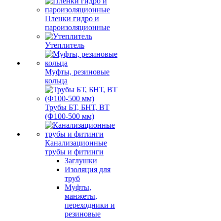
Пленки гидро и
пароизоляционные
Утеплитель
Муфты, резиновые
кольца
Трубы БТ, БНТ, ВТ
(Ф100-500 мм)
Канализационные
трубы и фитинги
Заглушки
Изоляция для
труб
Муфты,
манжеты,
переходники и
резиновые