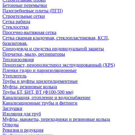
Бетонные перемычки
Пазогребневые плиты (ПГП)
Строительные сетки
Сетка рабица
Стеклосетки
Просечно-вытяжная сетка
Сетка сварная кладочная, стеклопластиковая, КСП,
базальтовая.
Спецодежда и средства индивидуальной защиты
Перчатки, мыло, респираторы
Теплоизоляция
Пенопласт, пенополистирол экструдированный (XPS)
Пленки гидро и пароизоляционные
Утеплитель
Трубы и муфты хризотилцементные
Муфты, резиновые кольца
Трубы БТ, БНТ, ВТ (Ф100-500 мм)
Канализация, отопление и водоснабжение
Канализационные трубы и фитинги
Заглушки
Изоляция для труб
Муфты, манжеты, переходники и резиновые кольца
Отводы
Ревизия и редукция