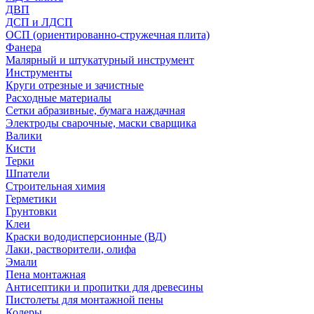
ДВП
ДСП и ЛДСП
ОСП (ориентированно-стружечная плита)
Фанера
Малярный и штукатурный инструмент
Инструменты
Круги отрезные и зачистные
Расходные материалы
Сетки абразивные, бумага наждачная
Электроды сварочные, маски сварщика
Валики
Кисти
Терки
Шпатели
Строительная химия
Герметики
Грунтовки
Клеи
Краски вододисперсионные (ВД)
Лаки, растворители, олифа
Эмали
Пена монтажная
Антисептики и пропитки для древесины
Пистолеты для монтажной пены
Колеры