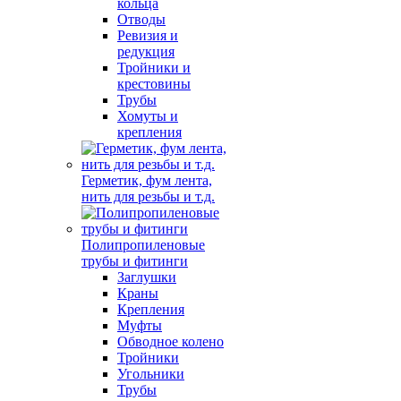
кольца
Отводы
Ревизия и
редукция
Тройники и
крестовины
Трубы
Хомуты и
крепления
Герметик, фум лента,
нить для резьбы и т.д.
Полипропиленовые
трубы и фитинги
Заглушки
Краны
Крепления
Муфты
Обводное колено
Тройники
Угольники
Трубы