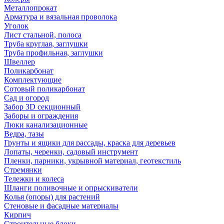
Металлопрокат
Арматура и вязальная проволока
Уголок
Лист стальной, полоса
Труба круглая, заглушки
Труба профильная, заглушки
Швеллер
Поликарбонат
Комплектующие
Сотовый поликарбонат
Сад и огород
Забор 3D секционный
Заборы и ограждения
Люки канализационные
Ведра, тазы
Грунты и ящики для рассады, краска для деревьев
Лопаты, черенки, садовый инструмент
Пленки, парники, укрывной материал, геотекстиль
Стремянки
Тележки и колеса
Шланги поливочные и опрыскиватели
Колья (опоры) для растений
Стеновые и фасадные материалы
Кирпич
Строительные блоки