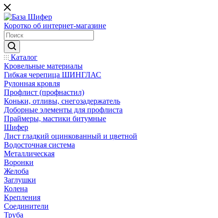
Коротко об интернет-магазине
Каталог
Кровельные материалы
Гибкая черепица ШИНГЛАС
Рулонная кровля
Профлист (профнастил)
Коньки, отливы, снегозадержатель
Доборные элементы для профлиста
Праймеры, мастики битумные
Шифер
Лист гладкий оцинкованный и цветной
Водосточная система
Металлическая
Воронки
Желоба
Заглушки
Колена
Крепления
Соединители
Труба