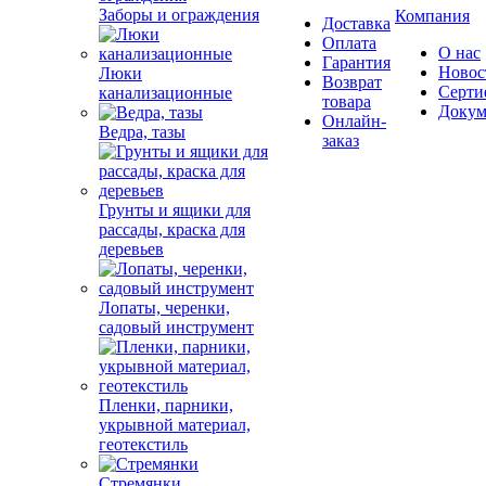
Заборы и ограждения
Компания
Доставка
Оплата
О нас
Гарантия
Новос
Люки
Возврат
Серти
канализационные
товара
Докум
Онлайн-
Ведра, тазы
заказ
Грунты и ящики для
рассады, краска для
деревьев
Лопаты, черенки,
садовый инструмент
Пленки, парники,
укрывной материал,
геотекстиль
Стремянки