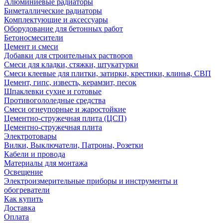
Алюминиевые радиаторы
Биметаллические радиаторы
Комплектующие и аксессуары
Оборудование для бетонных работ
Бетоносмесители
Цемент и смеси
Добавки для строительных растворов
Смеси для кладки, стяжки, штукатурки
Смеси клеевые для плитки, затирки, крестики, клинья, СВП
Цемент, гипс, известь, керамзит, песок
Шпаклевки сухие и готовые
Противогололедные средства
Смеси огнеупорные и жаростойкие
Цементно-стружечная плита (ЦСП)
Цементно-стружечная плита
Электротовары
Вилки, Выключатели, Патроны, Розетки
Кабели и провода
Материалы для монтажа
Освещение
Электроизмерительные приборы и инструменты и
обогреватели
Как купить
Доставка
Оплата