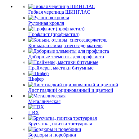
Гибкая черепица ШИНГЛАС
Рулонная кровля
Профлист (профнастил)
Коньки, отливы, снегозадержатель
Доборные элементы для профлиста
Праймеры, мастики битумные
Шифер
Лист гладкий оцинкованный и цветной
Металлическая
ПВХ
Брусчатка, плитка тротуарная
Бордюры и поребрики