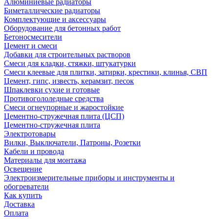
Алюминиевые радиаторы
Биметаллические радиаторы
Комплектующие и аксессуары
Оборудование для бетонных работ
Бетоносмесители
Цемент и смеси
Добавки для строительных растворов
Смеси для кладки, стяжки, штукатурки
Смеси клеевые для плитки, затирки, крестики, клинья, СВП
Цемент, гипс, известь, керамзит, песок
Шпаклевки сухие и готовые
Противогололедные средства
Смеси огнеупорные и жаростойкие
Цементно-стружечная плита (ЦСП)
Цементно-стружечная плита
Электротовары
Вилки, Выключатели, Патроны, Розетки
Кабели и провода
Материалы для монтажа
Освещение
Электроизмерительные приборы и инструменты и
обогреватели
Как купить
Доставка
Оплата