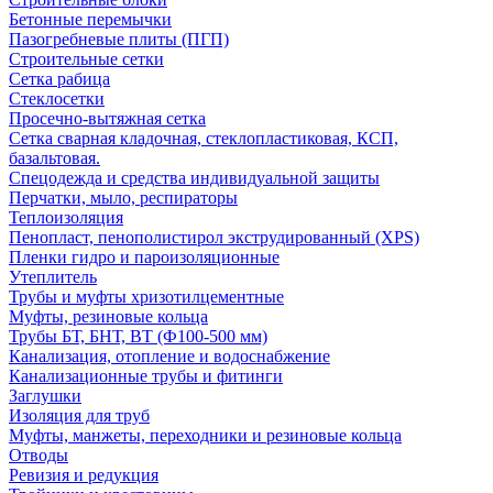
Бетонные перемычки
Пазогребневые плиты (ПГП)
Строительные сетки
Сетка рабица
Стеклосетки
Просечно-вытяжная сетка
Сетка сварная кладочная, стеклопластиковая, КСП,
базальтовая.
Спецодежда и средства индивидуальной защиты
Перчатки, мыло, респираторы
Теплоизоляция
Пенопласт, пенополистирол экструдированный (XPS)
Пленки гидро и пароизоляционные
Утеплитель
Трубы и муфты хризотилцементные
Муфты, резиновые кольца
Трубы БТ, БНТ, ВТ (Ф100-500 мм)
Канализация, отопление и водоснабжение
Канализационные трубы и фитинги
Заглушки
Изоляция для труб
Муфты, манжеты, переходники и резиновые кольца
Отводы
Ревизия и редукция