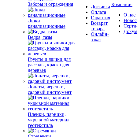
Заборы и ограждения
Компания
Доставка
Оплата
О нас
Гарантия
Новос
Люки
Возврат
Серти
канализационные
товара
Докум
Онлайн-
Ведра, тазы
заказ
Грунты и ящики для
рассады, краска для
деревьев
Лопаты, черенки,
садовый инструмент
Пленки, парники,
укрывной материал,
геотекстиль
Стремянки