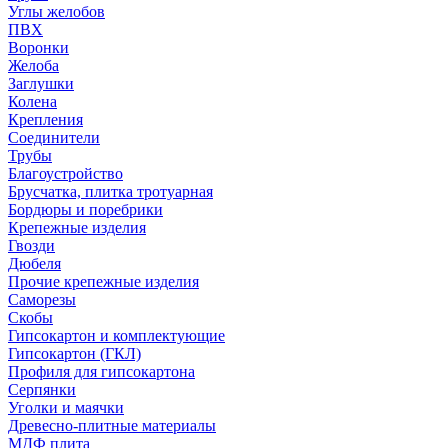
Углы желобов
ПВХ
Воронки
Желоба
Заглушки
Колена
Крепления
Соединители
Трубы
Благоустройство
Брусчатка, плитка тротуарная
Бордюры и поребрики
Крепежные изделия
Гвозди
Дюбеля
Прочие крепежные изделия
Саморезы
Скобы
Гипсокартон и комплектующие
Гипсокартон (ГКЛ)
Профиля для гипсокартона
Серпянки
Уголки и маячки
Древесно-плитные материалы
МДФ плита