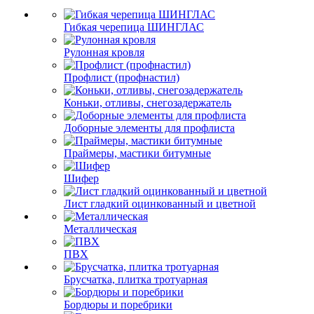
Гибкая черепица ШИНГЛАС
Рулонная кровля
Профлист (профнастил)
Коньки, отливы, снегозадержатель
Доборные элементы для профлиста
Праймеры, мастики битумные
Шифер
Лист гладкий оцинкованный и цветной
Металлическая
ПВХ
Брусчатка, плитка тротуарная
Бордюры и поребрики