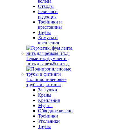
кольца
Отводы
Ревизия и
редукция
Тройники и
крестовины
Трубы
Хомуты и
крепления
Герметик, фум лента,
нить для резьбы и т.д.
Полипропиленовые
трубы и фитинги
Заглушки
Краны
Крепления
Муфты
Обводное колено
Тройники
Угольники
Трубы