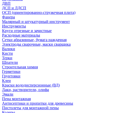
ДВП
ДСП и ЛДСП
ОСП (ориентированно-стружечная плита)
Фанера
Малярный и штукатурный инструмент
Инструменты
Круги отрезные и зачистные
Расходные материалы
Сетки абразивные, бумага наждачная
Электроды сварочные, маски сварщика
Валики
Кисти
Терки
Шпатели
Строительная химия
Герметики
Грунтовки
Клеи
Краски вододисперсионные (ВД)
Лаки, растворители, олифа
Эмали
Пена монтажная
Антисептики и пропитки для древесины
Пистолеты для монтажной пены
Колеры