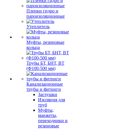
Пленки гидро и
пароизоляционные
Утеплитель
Муфты, резиновые
кольца
Трубы БТ, БНТ, ВТ
(Ф100-500 мм)
Канализационные
трубы и фитинги
Заглушки
Изоляция для
труб
Муфты,
манжеты,
переходники и
резиновые