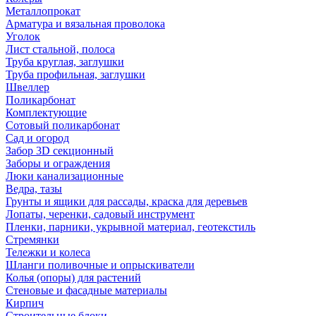
Металлопрокат
Арматура и вязальная проволока
Уголок
Лист стальной, полоса
Труба круглая, заглушки
Труба профильная, заглушки
Швеллер
Поликарбонат
Комплектующие
Сотовый поликарбонат
Сад и огород
Забор 3D секционный
Заборы и ограждения
Люки канализационные
Ведра, тазы
Грунты и ящики для рассады, краска для деревьев
Лопаты, черенки, садовый инструмент
Пленки, парники, укрывной материал, геотекстиль
Стремянки
Тележки и колеса
Шланги поливочные и опрыскиватели
Колья (опоры) для растений
Стеновые и фасадные материалы
Кирпич
Строительные блоки