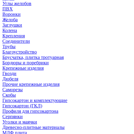
Углы желобов
ПВХ
Воронки
Желоба
Заглушки
Колена
Крепления
Соединители
Трубы
Благоустройство
Брусчатка, плитка тротуарная
Бордюры и поребрики
Крепежные изделия
Гвозди
Дюбеля
Прочие крепежные изделия
Саморезы
Скобы
Гипсокартон и комплектующие
Гипсокартон (ГКЛ)
Профиля для гипсокартона
Серпянки
Уголки и маячки
Древесно-плитные материалы
МДФ плита