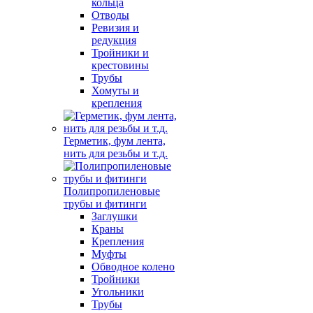
кольца
Отводы
Ревизия и
редукция
Тройники и
крестовины
Трубы
Хомуты и
крепления
Герметик, фум лента,
нить для резьбы и т.д.
Полипропиленовые
трубы и фитинги
Заглушки
Краны
Крепления
Муфты
Обводное колено
Тройники
Угольники
Трубы