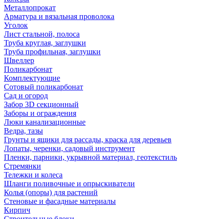
Металлопрокат
Арматура и вязальная проволока
Уголок
Лист стальной, полоса
Труба круглая, заглушки
Труба профильная, заглушки
Швеллер
Поликарбонат
Комплектующие
Сотовый поликарбонат
Сад и огород
Забор 3D секционный
Заборы и ограждения
Люки канализационные
Ведра, тазы
Грунты и ящики для рассады, краска для деревьев
Лопаты, черенки, садовый инструмент
Пленки, парники, укрывной материал, геотекстиль
Стремянки
Тележки и колеса
Шланги поливочные и опрыскиватели
Колья (опоры) для растений
Стеновые и фасадные материалы
Кирпич
Строительные блоки