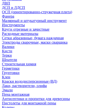
ДВП
ДСП и ЛДСП
ОСП (ориентированно-стружечная плита)
Фанера
Малярный и штукатурный инструмент
Инструменты
Круги отрезные и зачистные
Расходные материалы
Сетки абразивные, бумага наждачная
Электроды сварочные, маски сварщика
Валики
Кисти
Терки
Шпатели
Строительная химия
Герметики
Грунтовки
Клеи
Краски вододисперсионные (ВД)
Лаки, растворители, олифа
Эмали
Пена монтажная
Антисептики и пропитки для древесины
Пистолеты для монтажной пены
Колеры