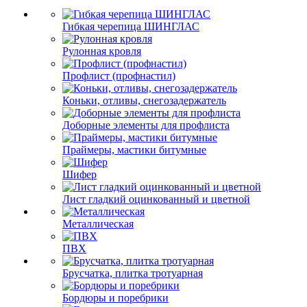
Гибкая черепица ШИНГЛАС
Рулонная кровля
Профлист (профнастил)
Коньки, отливы, снегозадержатель
Доборные элементы для профлиста
Праймеры, мастики битумные
Шифер
Лист гладкий оцинкованный и цветной
Металлическая
ПВХ
Брусчатка, плитка тротуарная
Бордюры и поребрики