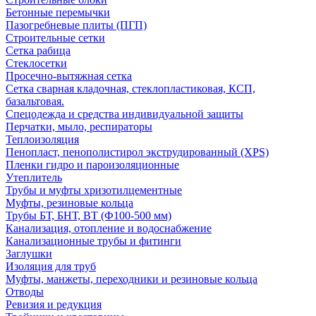
Бетонные перемычки
Пазогребневые плиты (ПГП)
Строительные сетки
Сетка рабица
Стеклосетки
Просечно-вытяжная сетка
Сетка сварная кладочная, стеклопластиковая, КСП,
базальтовая.
Спецодежда и средства индивидуальной защиты
Перчатки, мыло, респираторы
Теплоизоляция
Пенопласт, пенополистирол экструдированный (XPS)
Пленки гидро и пароизоляционные
Утеплитель
Трубы и муфты хризотилцементные
Муфты, резиновые кольца
Трубы БТ, БНТ, ВТ (Ф100-500 мм)
Канализация, отопление и водоснабжение
Канализационные трубы и фитинги
Заглушки
Изоляция для труб
Муфты, манжеты, переходники и резиновые кольца
Отводы
Ревизия и редукция