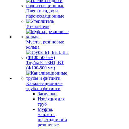
Пленки гидро и
пароизоляционные
Утеплитель
Муфты, резиновые
кольца
Трубы БТ, БНТ, ВТ
(Ф100-500 мм)
Канализационные
трубы и фитинги
Заглушки
Изоляция для
труб
Муфты,
манжеты,
переходники и
резиновые