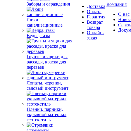
Заборы и ограждения
Компания
Доставка
Оплата
О нас
Гарантия
Новос
Люки
Возврат
Серти
канализационные
товара
Докум
Онлайн-
Ведра, тазы
заказ
Грунты и ящики для
рассады, краска для
деревьев
Лопаты, черенки,
садовый инструмент
Пленки, парники,
укрывной материал,
геотекстиль
Стремянки