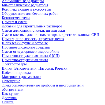
Алюминиевые радиаторы
Биметаллические радиаторы
Комплектующие и аксессуары
Оборудование для бетонных работ
Бетоносмесители
Цемент и смеси
Добавки для строительных растворов
Смеси для кладки, стяжки, штукатурки
Смеси клеевые для плитки, затирки, крестики, клинья, СВП
Цемент, гипс, известь, керамзит, песок
Шпаклевки сухие и готовые
Противогололедные средства
Смеси огнеупорные и жаростойкие
Цементно-стружечная плита (ЦСП)
Цементно-стружечная плита
Электротовары
Вилки, Выключатели, Патроны, Розетки
Кабели и провода
Материалы для монтажа
Освещение
Электроизмерительные приборы и инструменты и
обогреватели
Как купить
Доставка
Оплата