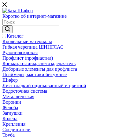
Коротко об интернет-магазине
Каталог
Кровельные материалы
Гибкая черепица ШИНГЛАС
Рулонная кровля
Профлист (профнастил)
Коньки, отливы, снегозадержатель
Доборные элементы для профлиста
Праймеры, мастики битумные
Шифер
Лист гладкий оцинкованный и цветной
Водосточная система
Металлическая
Воронки
Желоба
Заглушки
Колена
Крепления
Соединители
Труба