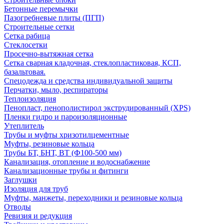
Бетонные перемычки
Пазогребневые плиты (ПГП)
Строительные сетки
Сетка рабица
Стеклосетки
Просечно-вытяжная сетка
Сетка сварная кладочная, стеклопластиковая, КСП,
базальтовая.
Спецодежда и средства индивидуальной защиты
Перчатки, мыло, респираторы
Теплоизоляция
Пенопласт, пенополистирол экструдированный (XPS)
Пленки гидро и пароизоляционные
Утеплитель
Трубы и муфты хризотилцементные
Муфты, резиновые кольца
Трубы БТ, БНТ, ВТ (Ф100-500 мм)
Канализация, отопление и водоснабжение
Канализационные трубы и фитинги
Заглушки
Изоляция для труб
Муфты, манжеты, переходники и резиновые кольца
Отводы
Ревизия и редукция