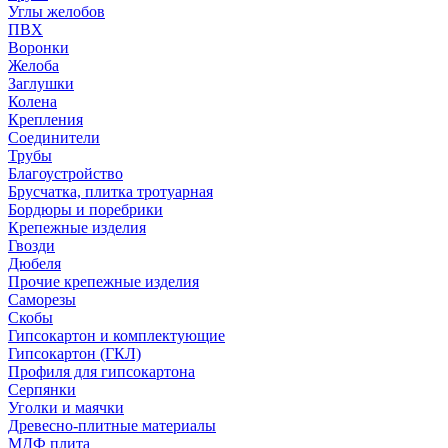
Углы желобов
ПВХ
Воронки
Желоба
Заглушки
Колена
Крепления
Соединители
Трубы
Благоустройство
Брусчатка, плитка тротуарная
Бордюры и поребрики
Крепежные изделия
Гвозди
Дюбеля
Прочие крепежные изделия
Саморезы
Скобы
Гипсокартон и комплектующие
Гипсокартон (ГКЛ)
Профиля для гипсокартона
Серпянки
Уголки и маячки
Древесно-плитные материалы
МДФ плита