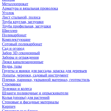
Металлопрокат
Арматура и вязальная проволока
Уголок
Лист стальной, полоса
Труба круглая, заглушки
Труба профильная, заглушки
Швеллер
Поликарбонат
Комплектующие
Сотовый поликарбонат
Сад и огород
Забор 3D секционный
Заборы и ограждения
Люки канализационные
Ведра, тазы
Грунты и ящики для рассады, краска для деревьев
Лопаты, черенки, садовый инструмент
Пленки, парники, укрывной материал, геотекстиль
Стремянки
Тележки и колеса
Шланги поливочные и опрыскиватели
Колья (опоры) для растений
Стеновые и фасадные материалы
Кирпич
Строительные блоки