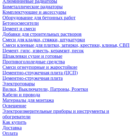
Алюминиевые радиаторы
Биметаллические радиаторы
Комплектующие и аксессуары
Оборудование для бетонных работ
Бетоносмесители
Цемент и смеси
Добавки для строительных растворов
Смеси для кладки, стяжки, штукатурки
Смеси клеевые для плитки, затирки, крестики, клинья, СВП
Цемент, гипс, известь, керамзит, песок
Шпаклевки сухие и готовые
Противогололедные средства
Смеси огнеупорные и жаростойкие
Цементно-стружечная плита (ЦСП)
Цементно-стружечная плита
Электротовары
Вилки, Выключатели, Патроны, Розетки
Кабели и провода
Материалы для монтажа
Освещение
Электроизмерительные приборы и инструменты и
обогреватели
Как купить
Доставка
Оплата