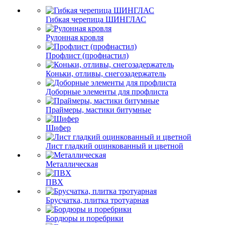
Гибкая черепица ШИНГЛАС
Рулонная кровля
Профлист (профнастил)
Коньки, отливы, снегозадержатель
Доборные элементы для профлиста
Праймеры, мастики битумные
Шифер
Лист гладкий оцинкованный и цветной
Металлическая
ПВХ
Брусчатка, плитка тротуарная
Бордюры и поребрики