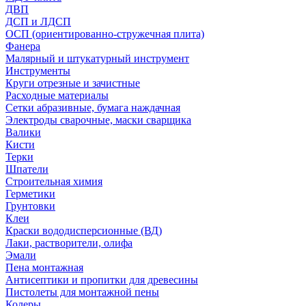
ДВП
ДСП и ЛДСП
ОСП (ориентированно-стружечная плита)
Фанера
Малярный и штукатурный инструмент
Инструменты
Круги отрезные и зачистные
Расходные материалы
Сетки абразивные, бумага наждачная
Электроды сварочные, маски сварщика
Валики
Кисти
Терки
Шпатели
Строительная химия
Герметики
Грунтовки
Клеи
Краски вододисперсионные (ВД)
Лаки, растворители, олифа
Эмали
Пена монтажная
Антисептики и пропитки для древесины
Пистолеты для монтажной пены
Колеры