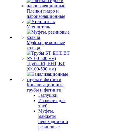
Пленки гидро и
пароизоляционные
Утеплитель
Муфты, резиновые
кольца
Трубы БТ, БНТ, ВТ
(Ф100-500 мм)
Канализационные
трубы и фитинги
Заглушки
Изоляция для
труб
Муфты,
манжеты,
переходники и
резиновые