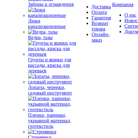
Заборы и ограждения
Компания
Доставка
Оплата
О нас
Гарантия
Новос
Люки
Возврат
Серти
канализационные
товара
Докум
Онлайн-
Ведра, тазы
заказ
Грунты и ящики для
рассады, краска для
деревьев
Лопаты, черенки,
садовый инструмент
Пленки, парники,
укрывной материал,
геотекстиль
Стремянки