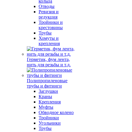
кольца
Отводы
Ревизия и
редукция
Тройники и
крестовины
Трубы
Хомуты и
крепления
Герметик, фум лента,
нить для резьбы и т.д.
Полипропиленовые
трубы и фитинги
Заглушки
Краны
Крепления
Муфты
Обводное колено
Тройники
Угольники
Трубы