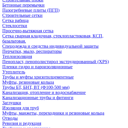
Бетонные перемычки
Пазогребневые плиты (ПГП)
Строительные сетки
Сетка рабица
Стеклосетки
Просечно-вытяжная сетка
Сетка сварная кладочная, стеклопластиковая, КСП,
базальтовая.
Спецодежда и средства индивидуальной защиты
Перчатки, мыло, респираторы
Теплоизоляция
Пенопласт, пенополистирол экструдированный (XPS)
Пленки гидро и пароизоляционные
Утеплитель
Трубы и муфты хризотилцементные
Муфты, резиновые кольца
Трубы БТ, БНТ, ВТ (Ф100-500 мм)
Канализация, отопление и водоснабжение
Канализационные трубы и фитинги
Заглушки
Изоляция для труб
Муфты, манжеты, переходники и резиновые кольца
Отводы
Ревизия и редукция