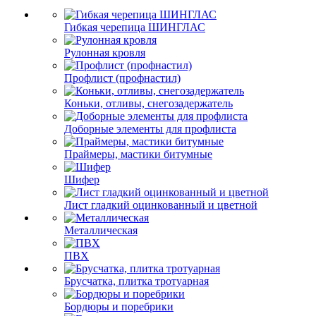
Гибкая черепица ШИНГЛАС
Рулонная кровля
Профлист (профнастил)
Коньки, отливы, снегозадержатель
Доборные элементы для профлиста
Праймеры, мастики битумные
Шифер
Лист гладкий оцинкованный и цветной
Металлическая
ПВХ
Брусчатка, плитка тротуарная
Бордюры и поребрики