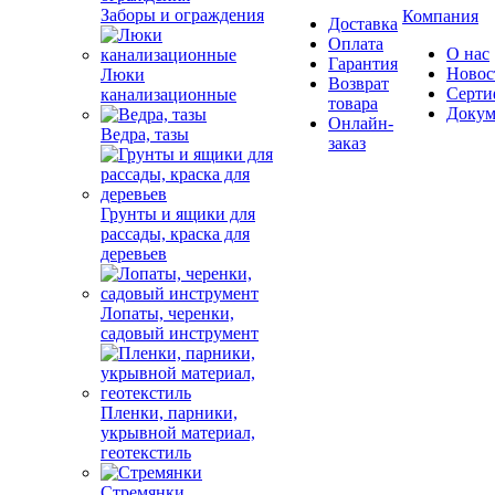
Заборы и ограждения
Компания
Доставка
Оплата
О нас
Гарантия
Новос
Люки
Возврат
Серти
канализационные
товара
Докум
Онлайн-
Ведра, тазы
заказ
Грунты и ящики для
рассады, краска для
деревьев
Лопаты, черенки,
садовый инструмент
Пленки, парники,
укрывной материал,
геотекстиль
Стремянки