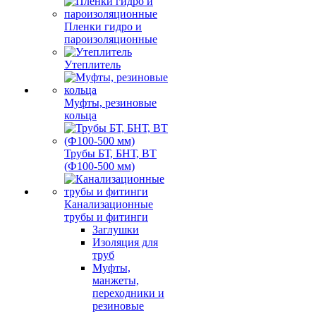
Пленки гидро и
пароизоляционные
Утеплитель
Муфты, резиновые
кольца
Трубы БТ, БНТ, ВТ
(Ф100-500 мм)
Канализационные
трубы и фитинги
Заглушки
Изоляция для
труб
Муфты,
манжеты,
переходники и
резиновые