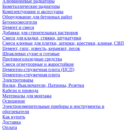
Алюминиевые радиаторы
Биметаллические радиаторы
Комплектующие и аксессуары
Оборудование для бетонных работ
Бетоносмесители
Цемент и смеси
Добавки для строительных растворов
Смеси для кладки, стяжки, штукатурки
Смеси клеевые для плитки, затирки, крестики, клинья, СВП
Цемент, гипс, известь, керамзит, песок
Шпаклевки сухие и готовые
Противогололедные средства
Смеси огнеупорные и жаростойкие
Цементно-стружечная плита (ЦСП)
Цементно-стружечная плита
Электротовары
Вилки, Выключатели, Патроны, Розетки
Кабели и провода
Материалы для монтажа
Освещение
Электроизмерительные приборы и инструменты и
обогреватели
Как купить
Доставка
Оплата