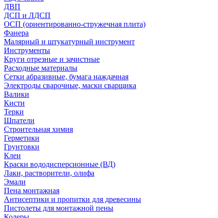
ДВП
ДСП и ЛДСП
ОСП (ориентированно-стружечная плита)
Фанера
Малярный и штукатурный инструмент
Инструменты
Круги отрезные и зачистные
Расходные материалы
Сетки абразивные, бумага наждачная
Электроды сварочные, маски сварщика
Валики
Кисти
Терки
Шпатели
Строительная химия
Герметики
Грунтовки
Клеи
Краски вододисперсионные (ВД)
Лаки, растворители, олифа
Эмали
Пена монтажная
Антисептики и пропитки для древесины
Пистолеты для монтажной пены
Колеры