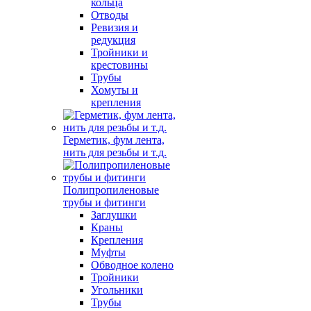
кольца
Отводы
Ревизия и
редукция
Тройники и
крестовины
Трубы
Хомуты и
крепления
Герметик, фум лента,
нить для резьбы и т.д.
Полипропиленовые
трубы и фитинги
Заглушки
Краны
Крепления
Муфты
Обводное колено
Тройники
Угольники
Трубы