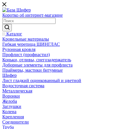
Коротко об интернет-магазине
Каталог
Кровельные материалы
Гибкая черепица ШИНГЛАС
Рулонная кровля
Профлист (профнастил)
Коньки, отливы, снегозадержатель
Доборные элементы для профлиста
Праймеры, мастики битумные
Шифер
Лист гладкий оцинкованный и цветной
Водосточная система
Металлическая
Воронки
Желоба
Заглушки
Колена
Крепления
Соединители
Труба