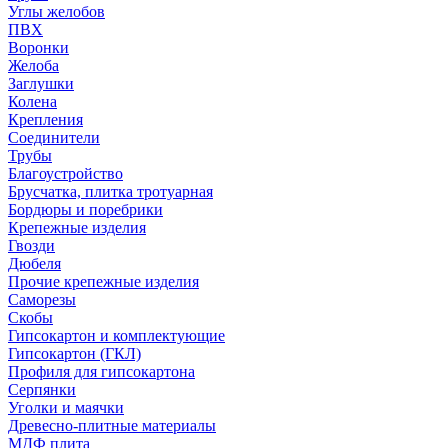
Углы желобов
ПВХ
Воронки
Желоба
Заглушки
Колена
Крепления
Соединители
Трубы
Благоустройство
Брусчатка, плитка тротуарная
Бордюры и поребрики
Крепежные изделия
Гвозди
Дюбеля
Прочие крепежные изделия
Саморезы
Скобы
Гипсокартон и комплектующие
Гипсокартон (ГКЛ)
Профиля для гипсокартона
Серпянки
Уголки и маячки
Древесно-плитные материалы
МДФ плита