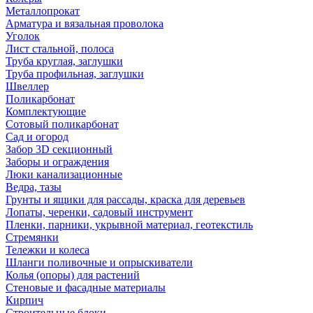
Металлопрокат
Арматура и вязальная проволока
Уголок
Лист стальной, полоса
Труба круглая, заглушки
Труба профильная, заглушки
Швеллер
Поликарбонат
Комплектующие
Сотовый поликарбонат
Сад и огород
Забор 3D секционный
Заборы и ограждения
Люки канализационные
Ведра, тазы
Грунты и ящики для рассады, краска для деревьев
Лопаты, черенки, садовый инструмент
Пленки, парники, укрывной материал, геотекстиль
Стремянки
Тележки и колеса
Шланги поливочные и опрыскиватели
Колья (опоры) для растений
Стеновые и фасадные материалы
Кирпич
Строительные блоки