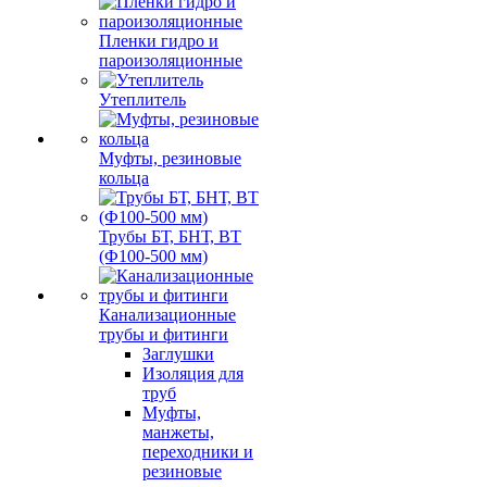
Пленки гидро и
пароизоляционные
Утеплитель
Муфты, резиновые
кольца
Трубы БТ, БНТ, ВТ
(Ф100-500 мм)
Канализационные
трубы и фитинги
Заглушки
Изоляция для
труб
Муфты,
манжеты,
переходники и
резиновые