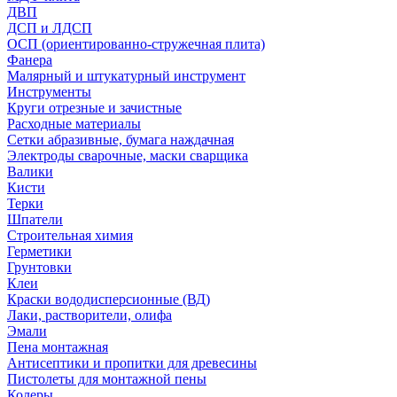
ДВП
ДСП и ЛДСП
ОСП (ориентированно-стружечная плита)
Фанера
Малярный и штукатурный инструмент
Инструменты
Круги отрезные и зачистные
Расходные материалы
Сетки абразивные, бумага наждачная
Электроды сварочные, маски сварщика
Валики
Кисти
Терки
Шпатели
Строительная химия
Герметики
Грунтовки
Клеи
Краски вододисперсионные (ВД)
Лаки, растворители, олифа
Эмали
Пена монтажная
Антисептики и пропитки для древесины
Пистолеты для монтажной пены
Колеры