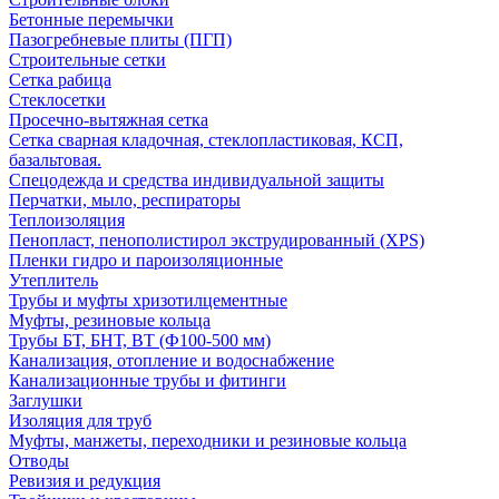
Бетонные перемычки
Пазогребневые плиты (ПГП)
Строительные сетки
Сетка рабица
Стеклосетки
Просечно-вытяжная сетка
Сетка сварная кладочная, стеклопластиковая, КСП,
базальтовая.
Спецодежда и средства индивидуальной защиты
Перчатки, мыло, респираторы
Теплоизоляция
Пенопласт, пенополистирол экструдированный (XPS)
Пленки гидро и пароизоляционные
Утеплитель
Трубы и муфты хризотилцементные
Муфты, резиновые кольца
Трубы БТ, БНТ, ВТ (Ф100-500 мм)
Канализация, отопление и водоснабжение
Канализационные трубы и фитинги
Заглушки
Изоляция для труб
Муфты, манжеты, переходники и резиновые кольца
Отводы
Ревизия и редукция