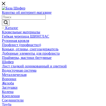
Коротко об интернет-магазине
Каталог
Кровельные материалы
Гибкая черепица ШИНГЛАС
Рулонная кровля
Профлист (профнастил)
Коньки, отливы, снегозадержатель
Доборные элементы для профлиста
Праймеры, мастики битумные
Шифер
Лист гладкий оцинкованный и цветной
Водосточная система
Металлическая
Воронки
Желоба
Заглушки
Колена
Крепления
Соединители
Труба