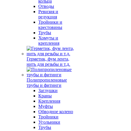
кольца
Отводы
Ревизия и
редукция
Тройники и
крестовины
Трубы
Хомуты и
крепления
Герметик, фум лента,
нить для резьбы и т.д.
Полипропиленовые
трубы и фитинги
Заглушки
Краны
Крепления
Муфты
Обводное колено
Тройники
Угольники
Трубы