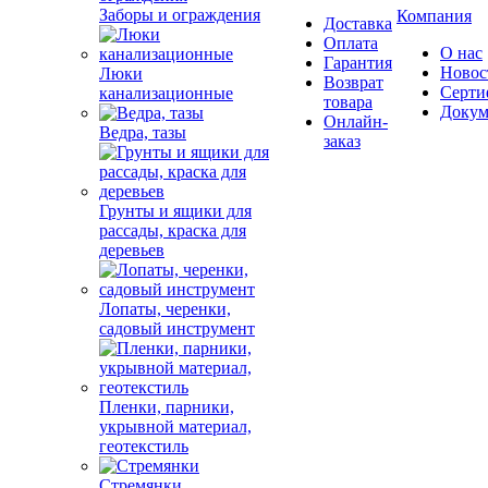
Заборы и ограждения
Компания
Доставка
Оплата
О нас
Гарантия
Новос
Люки
Возврат
Серти
канализационные
товара
Докум
Онлайн-
Ведра, тазы
заказ
Грунты и ящики для
рассады, краска для
деревьев
Лопаты, черенки,
садовый инструмент
Пленки, парники,
укрывной материал,
геотекстиль
Стремянки