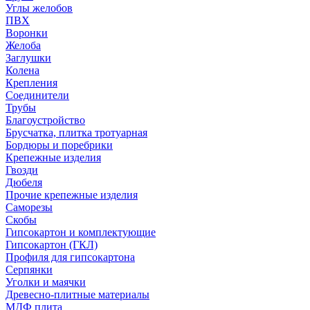
Углы желобов
ПВХ
Воронки
Желоба
Заглушки
Колена
Крепления
Соединители
Трубы
Благоустройство
Брусчатка, плитка тротуарная
Бордюры и поребрики
Крепежные изделия
Гвозди
Дюбеля
Прочие крепежные изделия
Саморезы
Скобы
Гипсокартон и комплектующие
Гипсокартон (ГКЛ)
Профиля для гипсокартона
Серпянки
Уголки и маячки
Древесно-плитные материалы
МДФ плита