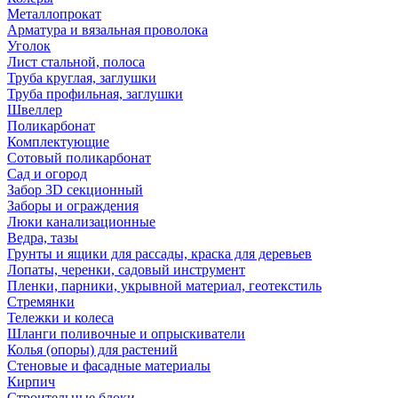
Металлопрокат
Арматура и вязальная проволока
Уголок
Лист стальной, полоса
Труба круглая, заглушки
Труба профильная, заглушки
Швеллер
Поликарбонат
Комплектующие
Сотовый поликарбонат
Сад и огород
Забор 3D секционный
Заборы и ограждения
Люки канализационные
Ведра, тазы
Грунты и ящики для рассады, краска для деревьев
Лопаты, черенки, садовый инструмент
Пленки, парники, укрывной материал, геотекстиль
Стремянки
Тележки и колеса
Шланги поливочные и опрыскиватели
Колья (опоры) для растений
Стеновые и фасадные материалы
Кирпич
Строительные блоки