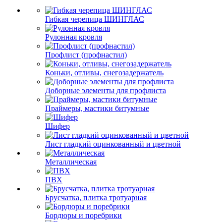
Гибкая черепица ШИНГЛАС
Рулонная кровля
Профлист (профнастил)
Коньки, отливы, снегозадержатель
Доборные элементы для профлиста
Праймеры, мастики битумные
Шифер
Лист гладкий оцинкованный и цветной
Металлическая
ПВХ
Брусчатка, плитка тротуарная
Бордюры и поребрики