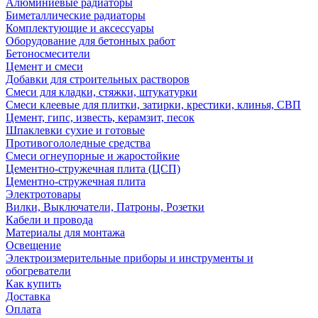
Алюминиевые радиаторы
Биметаллические радиаторы
Комплектующие и аксессуары
Оборудование для бетонных работ
Бетоносмесители
Цемент и смеси
Добавки для строительных растворов
Смеси для кладки, стяжки, штукатурки
Смеси клеевые для плитки, затирки, крестики, клинья, СВП
Цемент, гипс, известь, керамзит, песок
Шпаклевки сухие и готовые
Противогололедные средства
Смеси огнеупорные и жаростойкие
Цементно-стружечная плита (ЦСП)
Цементно-стружечная плита
Электротовары
Вилки, Выключатели, Патроны, Розетки
Кабели и провода
Материалы для монтажа
Освещение
Электроизмерительные приборы и инструменты и
обогреватели
Как купить
Доставка
Оплата