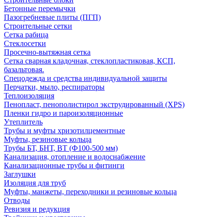
Бетонные перемычки
Пазогребневые плиты (ПГП)
Строительные сетки
Сетка рабица
Стеклосетки
Просечно-вытяжная сетка
Сетка сварная кладочная, стеклопластиковая, КСП,
базальтовая.
Спецодежда и средства индивидуальной защиты
Перчатки, мыло, респираторы
Теплоизоляция
Пенопласт, пенополистирол экструдированный (XPS)
Пленки гидро и пароизоляционные
Утеплитель
Трубы и муфты хризотилцементные
Муфты, резиновые кольца
Трубы БТ, БНТ, ВТ (Ф100-500 мм)
Канализация, отопление и водоснабжение
Канализационные трубы и фитинги
Заглушки
Изоляция для труб
Муфты, манжеты, переходники и резиновые кольца
Отводы
Ревизия и редукция