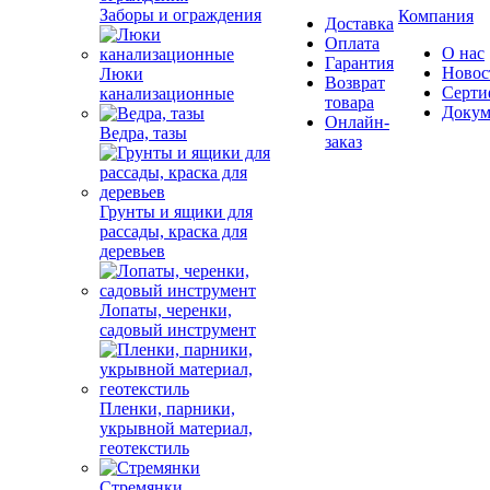
Заборы и ограждения
Компания
Доставка
Оплата
О нас
Гарантия
Новос
Люки
Возврат
Серти
канализационные
товара
Докум
Онлайн-
Ведра, тазы
заказ
Грунты и ящики для
рассады, краска для
деревьев
Лопаты, черенки,
садовый инструмент
Пленки, парники,
укрывной материал,
геотекстиль
Стремянки