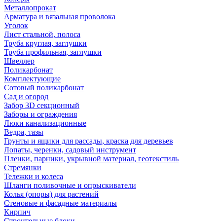
Металлопрокат
Арматура и вязальная проволока
Уголок
Лист стальной, полоса
Труба круглая, заглушки
Труба профильная, заглушки
Швеллер
Поликарбонат
Комплектующие
Сотовый поликарбонат
Сад и огород
Забор 3D секционный
Заборы и ограждения
Люки канализационные
Ведра, тазы
Грунты и ящики для рассады, краска для деревьев
Лопаты, черенки, садовый инструмент
Пленки, парники, укрывной материал, геотекстиль
Стремянки
Тележки и колеса
Шланги поливочные и опрыскиватели
Колья (опоры) для растений
Стеновые и фасадные материалы
Кирпич
Строительные блоки