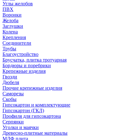
Углы желобов
ПВХ
Воронки
Желоба
Заглушки
Колена
Крепления
Соединители
Трубы
Благоустройство
Брусчатка, плитка тротуарная
Бордюры и поребрики
Крепежные изделия
Гвозди
Дюбеля
Прочие крепежные изделия
Саморезы
Скобы
Гипсокартон и комплектующие
Гипсокартон (ГКЛ)
Профиля для гипсокартона
Серпянки
Уголки и маячки
Древесно-плитные материалы
МДФ плита