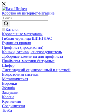
Коротко об интернет-магазине
Каталог
Кровельные материалы
Гибкая черепица ШИНГЛАС
Рулонная кровля
Профлист (профнастил)
Коньки, отливы, снегозадержатель
Доборные элементы для профлиста
Праймеры, мастики битумные
Шифер
Лист гладкий оцинкованный и цветной
Водосточная система
Металлическая
Воронки
Желоба
Заглушки
Колена
Крепления
Соединители
Труба