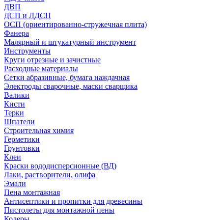
ДВП
ДСП и ЛДСП
ОСП (ориентированно-стружечная плита)
Фанера
Малярный и штукатурный инструмент
Инструменты
Круги отрезные и зачистные
Расходные материалы
Сетки абразивные, бумага наждачная
Электроды сварочные, маски сварщика
Валики
Кисти
Терки
Шпатели
Строительная химия
Герметики
Грунтовки
Клеи
Краски вододисперсионные (ВД)
Лаки, растворители, олифа
Эмали
Пена монтажная
Антисептики и пропитки для древесины
Пистолеты для монтажной пены
Колеры