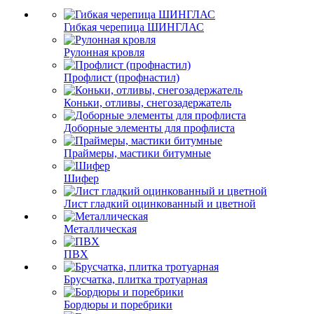
Гибкая черепица ШИНГЛАС
Рулонная кровля
Профлист (профнастил)
Коньки, отливы, снегозадержатель
Доборные элементы для профлиста
Праймеры, мастики битумные
Шифер
Лист гладкий оцинкованный и цветной
Металлическая
ПВХ
Брусчатка, плитка тротуарная
Бордюры и поребрики