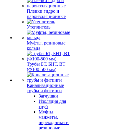
Пленки гидро и
пароизоляционные
Утеплитель
Муфты, резиновые
кольца
Трубы БТ, БНТ, ВТ
(Ф100-500 мм)
Канализационные
трубы и фитинги
Заглушки
Изоляция для
труб
Муфты,
манжеты,
переходники и
резиновые