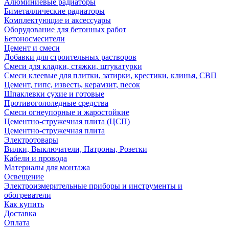
Алюминиевые радиаторы
Биметаллические радиаторы
Комплектующие и аксессуары
Оборудование для бетонных работ
Бетоносмесители
Цемент и смеси
Добавки для строительных растворов
Смеси для кладки, стяжки, штукатурки
Смеси клеевые для плитки, затирки, крестики, клинья, СВП
Цемент, гипс, известь, керамзит, песок
Шпаклевки сухие и готовые
Противогололедные средства
Смеси огнеупорные и жаростойкие
Цементно-стружечная плита (ЦСП)
Цементно-стружечная плита
Электротовары
Вилки, Выключатели, Патроны, Розетки
Кабели и провода
Материалы для монтажа
Освещение
Электроизмерительные приборы и инструменты и
обогреватели
Как купить
Доставка
Оплата