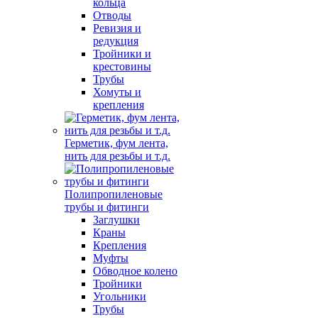
кольца
Отводы
Ревизия и
редукция
Тройники и
крестовины
Трубы
Хомуты и
крепления
Герметик, фум лента,
нить для резьбы и т.д.
Полипропиленовые
трубы и фитинги
Заглушки
Краны
Крепления
Муфты
Обводное колено
Тройники
Угольники
Трубы