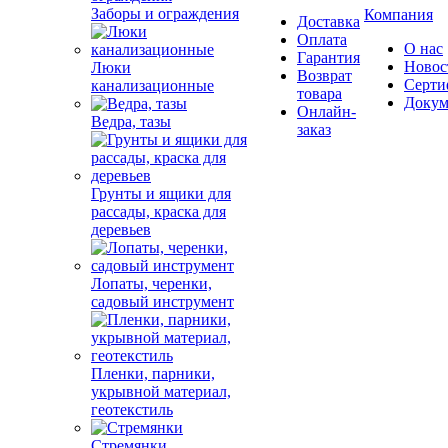
Заборы и ограждения
Компания
Доставка
Оплата
О нас
Гарантия
Новос
Люки
Возврат
Серти
канализационные
товара
Докум
Онлайн-
Ведра, тазы
заказ
Грунты и ящики для
рассады, краска для
деревьев
Лопаты, черенки,
садовый инструмент
Пленки, парники,
укрывной материал,
геотекстиль
Стремянки