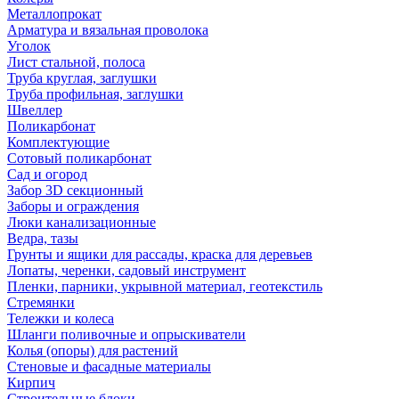
Металлопрокат
Арматура и вязальная проволока
Уголок
Лист стальной, полоса
Труба круглая, заглушки
Труба профильная, заглушки
Швеллер
Поликарбонат
Комплектующие
Сотовый поликарбонат
Сад и огород
Забор 3D секционный
Заборы и ограждения
Люки канализационные
Ведра, тазы
Грунты и ящики для рассады, краска для деревьев
Лопаты, черенки, садовый инструмент
Пленки, парники, укрывной материал, геотекстиль
Стремянки
Тележки и колеса
Шланги поливочные и опрыскиватели
Колья (опоры) для растений
Стеновые и фасадные материалы
Кирпич
Строительные блоки