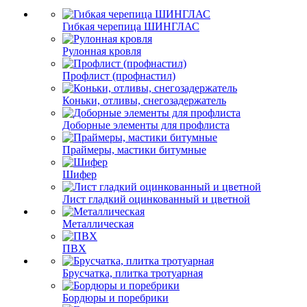
Гибкая черепица ШИНГЛАС
Рулонная кровля
Профлист (профнастил)
Коньки, отливы, снегозадержатель
Доборные элементы для профлиста
Праймеры, мастики битумные
Шифер
Лист гладкий оцинкованный и цветной
Металлическая
ПВХ
Брусчатка, плитка тротуарная
Бордюры и поребрики