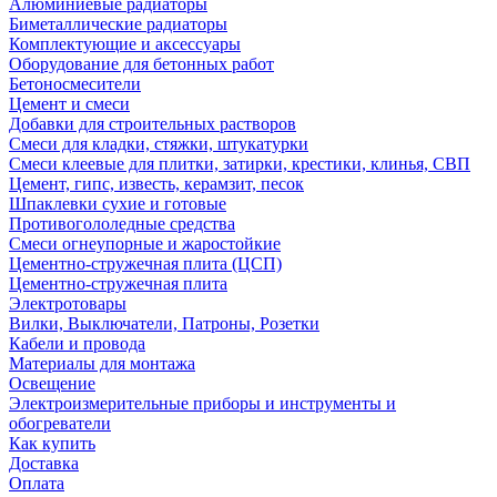
Алюминиевые радиаторы
Биметаллические радиаторы
Комплектующие и аксессуары
Оборудование для бетонных работ
Бетоносмесители
Цемент и смеси
Добавки для строительных растворов
Смеси для кладки, стяжки, штукатурки
Смеси клеевые для плитки, затирки, крестики, клинья, СВП
Цемент, гипс, известь, керамзит, песок
Шпаклевки сухие и готовые
Противогололедные средства
Смеси огнеупорные и жаростойкие
Цементно-стружечная плита (ЦСП)
Цементно-стружечная плита
Электротовары
Вилки, Выключатели, Патроны, Розетки
Кабели и провода
Материалы для монтажа
Освещение
Электроизмерительные приборы и инструменты и
обогреватели
Как купить
Доставка
Оплата