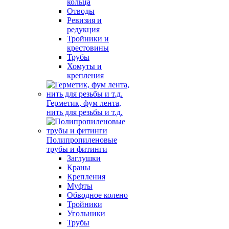
кольца
Отводы
Ревизия и
редукция
Тройники и
крестовины
Трубы
Хомуты и
крепления
Герметик, фум лента,
нить для резьбы и т.д.
Полипропиленовые
трубы и фитинги
Заглушки
Краны
Крепления
Муфты
Обводное колено
Тройники
Угольники
Трубы