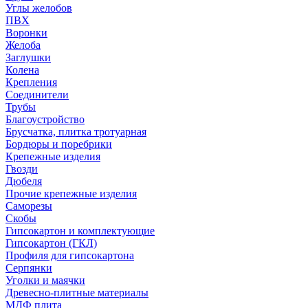
Углы желобов
ПВХ
Воронки
Желоба
Заглушки
Колена
Крепления
Соединители
Трубы
Благоустройство
Брусчатка, плитка тротуарная
Бордюры и поребрики
Крепежные изделия
Гвозди
Дюбеля
Прочие крепежные изделия
Саморезы
Скобы
Гипсокартон и комплектующие
Гипсокартон (ГКЛ)
Профиля для гипсокартона
Серпянки
Уголки и маячки
Древесно-плитные материалы
МДФ плита