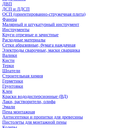
ДВП
ДСП и ЛДСП
ОСП (ориентированно-стружечная плита)
Фанера
Малярный и штукатурный инструмент
Инструменты
Круги отрезные и зачистные
Расходные материалы
Сетки абразивные, бумага наждачная
Электроды сварочные, маски сварщика
Валики
Кисти
Терки
Шпатели
Строительная химия
Герметики
Грунтовки
Клеи
Краски вододисперсионные (ВД)
Лаки, растворители, олифа
Эмали
Пена монтажная
Антисептики и пропитки для древесины
Пистолеты для монтажной пены
Колеры