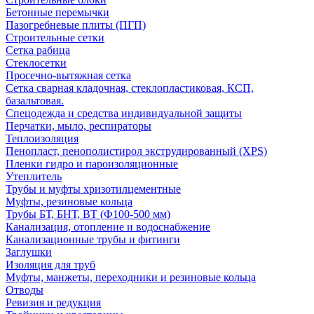
Бетонные перемычки
Пазогребневые плиты (ПГП)
Строительные сетки
Сетка рабица
Стеклосетки
Просечно-вытяжная сетка
Сетка сварная кладочная, стеклопластиковая, КСП,
базальтовая.
Спецодежда и средства индивидуальной защиты
Перчатки, мыло, респираторы
Теплоизоляция
Пенопласт, пенополистирол экструдированный (XPS)
Пленки гидро и пароизоляционные
Утеплитель
Трубы и муфты хризотилцементные
Муфты, резиновые кольца
Трубы БТ, БНТ, ВТ (Ф100-500 мм)
Канализация, отопление и водоснабжение
Канализационные трубы и фитинги
Заглушки
Изоляция для труб
Муфты, манжеты, переходники и резиновые кольца
Отводы
Ревизия и редукция