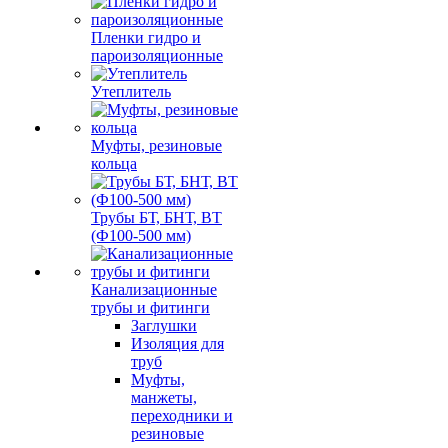
Пленки гидро и
пароизоляционные
Утеплитель
Муфты, резиновые
кольца
Трубы БТ, БНТ, ВТ
(Ф100-500 мм)
Канализационные
трубы и фитинги
Заглушки
Изоляция для
труб
Муфты,
манжеты,
переходники и
резиновые