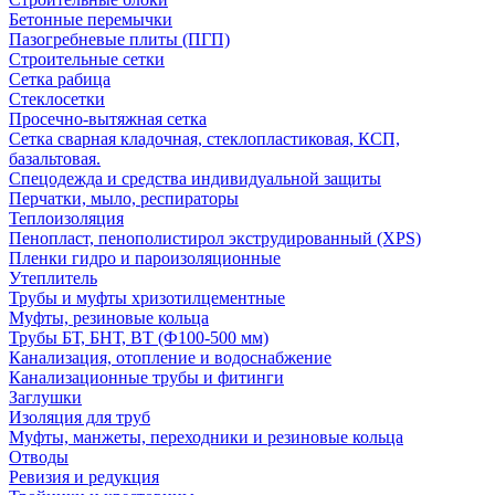
Бетонные перемычки
Пазогребневые плиты (ПГП)
Строительные сетки
Сетка рабица
Стеклосетки
Просечно-вытяжная сетка
Сетка сварная кладочная, стеклопластиковая, КСП,
базальтовая.
Спецодежда и средства индивидуальной защиты
Перчатки, мыло, респираторы
Теплоизоляция
Пенопласт, пенополистирол экструдированный (XPS)
Пленки гидро и пароизоляционные
Утеплитель
Трубы и муфты хризотилцементные
Муфты, резиновые кольца
Трубы БТ, БНТ, ВТ (Ф100-500 мм)
Канализация, отопление и водоснабжение
Канализационные трубы и фитинги
Заглушки
Изоляция для труб
Муфты, манжеты, переходники и резиновые кольца
Отводы
Ревизия и редукция