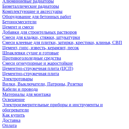
Алюминиевые радиаторы
Биметаллические радиаторы
Комплектующие и аксессуары
Оборудование для бетонных работ
Бетоносмесители
Цемент и смеси
Добавки для строительных растворов
Смеси для кладки, стяжки, штукатурки
Смеси клеевые для плитки, затирки, крестики, клинья, СВП
Цемент, гипс, известь, керамзит, песок
Шпаклевки сухие и готовые
Противогололедные средства
Смеси огнеупорные и жаростойкие
Цементно-стружечная плита (ЦСП)
Цементно-стружечная плита
Электротовары
Вилки, Выключатели, Патроны, Розетки
Кабели и провода
Материалы для монтажа
Освещение
Электроизмерительные приборы и инструменты и
обогреватели
Как купить
Доставка
Оплата