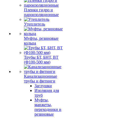
Пленки гидро и
пароизоляционные
Утеплитель
Муфты, резиновые
кольца
Трубы БТ, БНТ, ВТ
(Ф100-500 мм)
Канализационные
трубы и фитинги
Заглушки
Изоляция для
труб
Муфты,
манжеты,
переходники и
резиновые