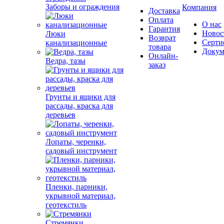
Заборы и ограждения
Компания
Доставка
Оплата
О нас
Гарантия
Новос
Люки
Возврат
Серти
канализационные
товара
Докум
Онлайн-
Ведра, тазы
заказ
Грунты и ящики для
рассады, краска для
деревьев
Лопаты, черенки,
садовый инструмент
Пленки, парники,
укрывной материал,
геотекстиль
Стремянки