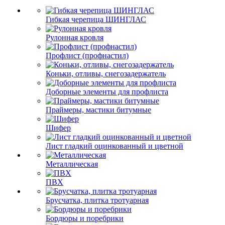
Гибкая черепица ШИНГЛАС
Рулонная кровля
Профлист (профнастил)
Коньки, отливы, снегозадержатель
Доборные элементы для профлиста
Праймеры, мастики битумные
Шифер
Лист гладкий оцинкованный и цветной
Металлическая
ПВХ
Брусчатка, плитка тротуарная
Бордюры и поребрики