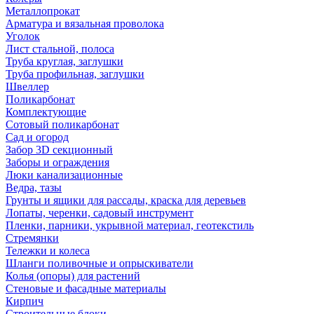
Металлопрокат
Арматура и вязальная проволока
Уголок
Лист стальной, полоса
Труба круглая, заглушки
Труба профильная, заглушки
Швеллер
Поликарбонат
Комплектующие
Сотовый поликарбонат
Сад и огород
Забор 3D секционный
Заборы и ограждения
Люки канализационные
Ведра, тазы
Грунты и ящики для рассады, краска для деревьев
Лопаты, черенки, садовый инструмент
Пленки, парники, укрывной материал, геотекстиль
Стремянки
Тележки и колеса
Шланги поливочные и опрыскиватели
Колья (опоры) для растений
Стеновые и фасадные материалы
Кирпич
Строительные блоки