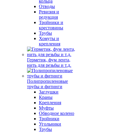
кольца
Отводы
Ревизия и
редукция
Тройники и
крестовины
Трубы
Хомуты и
крепления
Герметик, фум лента,
нить для резьбы и т.д.
Полипропиленовые
трубы и фитинги
Заглушки
Краны
Крепления
Муфты
Обводное колено
Тройники
Угольники
Трубы