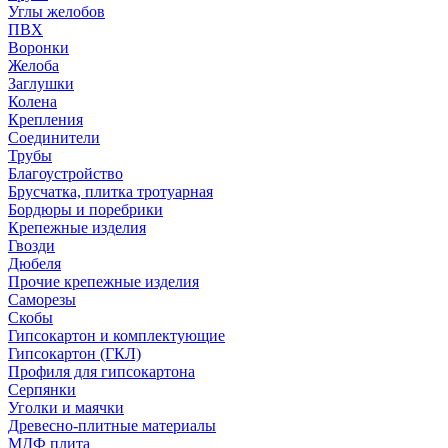
Углы желобов
ПВХ
Воронки
Желоба
Заглушки
Колена
Крепления
Соединители
Трубы
Благоустройство
Брусчатка, плитка тротуарная
Бордюры и поребрики
Крепежные изделия
Гвозди
Дюбеля
Прочие крепежные изделия
Саморезы
Скобы
Гипсокартон и комплектующие
Гипсокартон (ГКЛ)
Профиля для гипсокартона
Серпянки
Уголки и маячки
Древесно-плитные материалы
МДФ плита