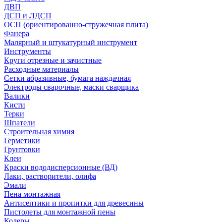
ДВП
ДСП и ЛДСП
ОСП (ориентированно-стружечная плита)
Фанера
Малярный и штукатурный инструмент
Инструменты
Круги отрезные и зачистные
Расходные материалы
Сетки абразивные, бумага наждачная
Электроды сварочные, маски сварщика
Валики
Кисти
Терки
Шпатели
Строительная химия
Герметики
Грунтовки
Клеи
Краски вододисперсионные (ВД)
Лаки, растворители, олифа
Эмали
Пена монтажная
Антисептики и пропитки для древесины
Пистолеты для монтажной пены
Колеры