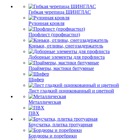
Гибкая черепица ШИНГЛАС
Рулонная кровля
Профлист (профнастил)
Коньки, отливы, снегозадержатель
Доборные элементы для профлиста
Праймеры, мастики битумные
Шифер
Лист гладкий оцинкованный и цветной
Металлическая
ПВХ
Брусчатка, плитка тротуарная
Бордюры и поребрики