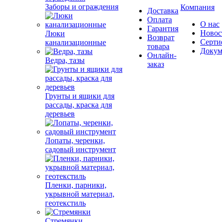
Заборы и ограждения
Компания
Доставка
Оплата
О нас
Гарантия
Новос
Люки
Возврат
Серти
канализационные
товара
Докум
Онлайн-
Ведра, тазы
заказ
Грунты и ящики для
рассады, краска для
деревьев
Лопаты, черенки,
садовый инструмент
Пленки, парники,
укрывной материал,
геотекстиль
Стремянки