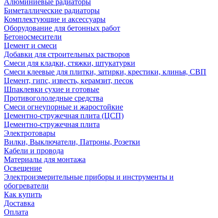
Алюминиевые радиаторы
Биметаллические радиаторы
Комплектующие и аксессуары
Оборудование для бетонных работ
Бетоносмесители
Цемент и смеси
Добавки для строительных растворов
Смеси для кладки, стяжки, штукатурки
Смеси клеевые для плитки, затирки, крестики, клинья, СВП
Цемент, гипс, известь, керамзит, песок
Шпаклевки сухие и готовые
Противогололедные средства
Смеси огнеупорные и жаростойкие
Цементно-стружечная плита (ЦСП)
Цементно-стружечная плита
Электротовары
Вилки, Выключатели, Патроны, Розетки
Кабели и провода
Материалы для монтажа
Освещение
Электроизмерительные приборы и инструменты и
обогреватели
Как купить
Доставка
Оплата