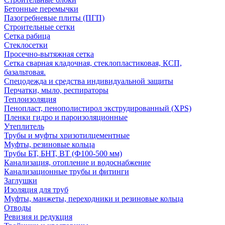
Бетонные перемычки
Пазогребневые плиты (ПГП)
Строительные сетки
Сетка рабица
Стеклосетки
Просечно-вытяжная сетка
Сетка сварная кладочная, стеклопластиковая, КСП,
базальтовая.
Спецодежда и средства индивидуальной защиты
Перчатки, мыло, респираторы
Теплоизоляция
Пенопласт, пенополистирол экструдированный (XPS)
Пленки гидро и пароизоляционные
Утеплитель
Трубы и муфты хризотилцементные
Муфты, резиновые кольца
Трубы БТ, БНТ, ВТ (Ф100-500 мм)
Канализация, отопление и водоснабжение
Канализационные трубы и фитинги
Заглушки
Изоляция для труб
Муфты, манжеты, переходники и резиновые кольца
Отводы
Ревизия и редукция