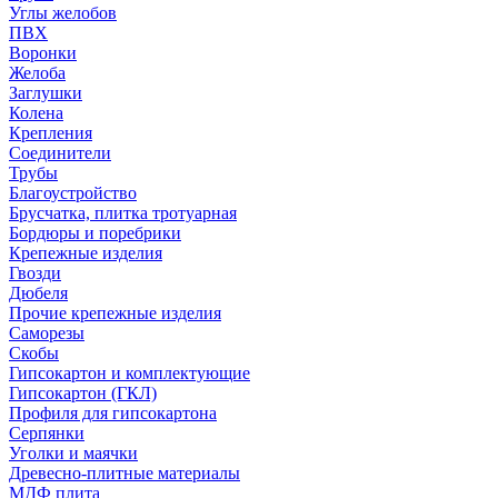
Углы желобов
ПВХ
Воронки
Желоба
Заглушки
Колена
Крепления
Соединители
Трубы
Благоустройство
Брусчатка, плитка тротуарная
Бордюры и поребрики
Крепежные изделия
Гвозди
Дюбеля
Прочие крепежные изделия
Саморезы
Скобы
Гипсокартон и комплектующие
Гипсокартон (ГКЛ)
Профиля для гипсокартона
Серпянки
Уголки и маячки
Древесно-плитные материалы
МДФ плита