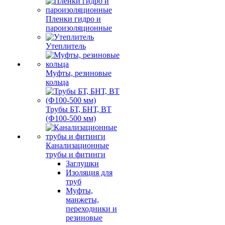
Пленки гидро и
пароизоляционные
Утеплитель
Муфты, резиновые
кольца
Трубы БТ, БНТ, ВТ
(Ф100-500 мм)
Канализационные
трубы и фитинги
Заглушки
Изоляция для
труб
Муфты,
манжеты,
переходники и
резиновые