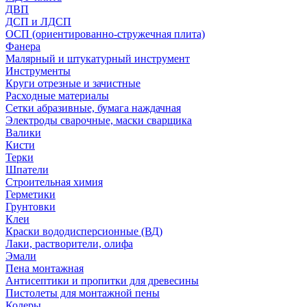
ДВП
ДСП и ЛДСП
ОСП (ориентированно-стружечная плита)
Фанера
Малярный и штукатурный инструмент
Инструменты
Круги отрезные и зачистные
Расходные материалы
Сетки абразивные, бумага наждачная
Электроды сварочные, маски сварщика
Валики
Кисти
Терки
Шпатели
Строительная химия
Герметики
Грунтовки
Клеи
Краски вододисперсионные (ВД)
Лаки, растворители, олифа
Эмали
Пена монтажная
Антисептики и пропитки для древесины
Пистолеты для монтажной пены
Колеры