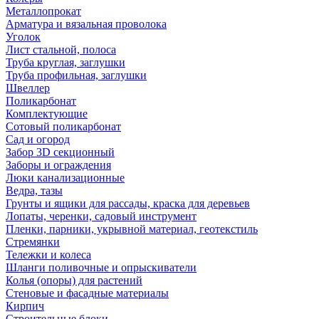
Металлопрокат
Арматура и вязальная проволока
Уголок
Лист стальной, полоса
Труба круглая, заглушки
Труба профильная, заглушки
Швеллер
Поликарбонат
Комплектующие
Сотовый поликарбонат
Сад и огород
Забор 3D секционный
Заборы и ограждения
Люки канализационные
Ведра, тазы
Грунты и ящики для рассады, краска для деревьев
Лопаты, черенки, садовый инструмент
Пленки, парники, укрывной материал, геотекстиль
Стремянки
Тележки и колеса
Шланги поливочные и опрыскиватели
Колья (опоры) для растений
Стеновые и фасадные материалы
Кирпич
Строительные блоки