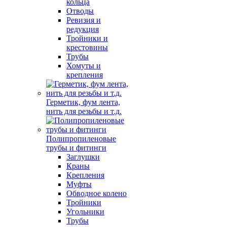
кольца
Отводы
Ревизия и
редукция
Тройники и
крестовины
Трубы
Хомуты и
крепления
Герметик, фум лента,
нить для резьбы и т.д.
Полипропиленовые
трубы и фитинги
Заглушки
Краны
Крепления
Муфты
Обводное колено
Тройники
Угольники
Трубы