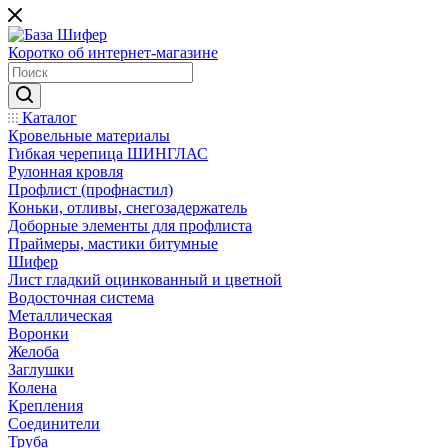
Коротко об интернет-магазине
Каталог
Кровельные материалы
Гибкая черепица ШИНГЛАС
Рулонная кровля
Профлист (профнастил)
Коньки, отливы, снегозадержатель
Доборные элементы для профлиста
Праймеры, мастики битумные
Шифер
Лист гладкий оцинкованный и цветной
Водосточная система
Металлическая
Воронки
Желоба
Заглушки
Колена
Крепления
Соединители
Труба