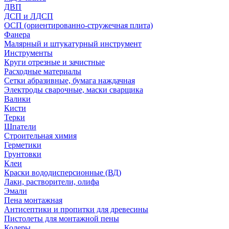
ДВП
ДСП и ЛДСП
ОСП (ориентированно-стружечная плита)
Фанера
Малярный и штукатурный инструмент
Инструменты
Круги отрезные и зачистные
Расходные материалы
Сетки абразивные, бумага наждачная
Электроды сварочные, маски сварщика
Валики
Кисти
Терки
Шпатели
Строительная химия
Герметики
Грунтовки
Клеи
Краски вододисперсионные (ВД)
Лаки, растворители, олифа
Эмали
Пена монтажная
Антисептики и пропитки для древесины
Пистолеты для монтажной пены
Колеры