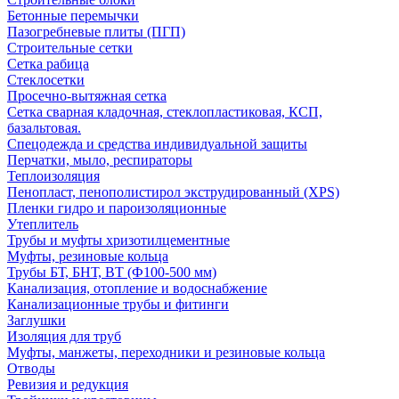
Бетонные перемычки
Пазогребневые плиты (ПГП)
Строительные сетки
Сетка рабица
Стеклосетки
Просечно-вытяжная сетка
Сетка сварная кладочная, стеклопластиковая, КСП,
базальтовая.
Спецодежда и средства индивидуальной защиты
Перчатки, мыло, респираторы
Теплоизоляция
Пенопласт, пенополистирол экструдированный (XPS)
Пленки гидро и пароизоляционные
Утеплитель
Трубы и муфты хризотилцементные
Муфты, резиновые кольца
Трубы БТ, БНТ, ВТ (Ф100-500 мм)
Канализация, отопление и водоснабжение
Канализационные трубы и фитинги
Заглушки
Изоляция для труб
Муфты, манжеты, переходники и резиновые кольца
Отводы
Ревизия и редукция