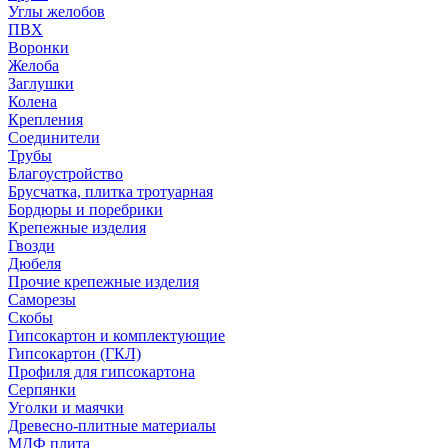
Углы желобов
ПВХ
Воронки
Желоба
Заглушки
Колена
Крепления
Соединители
Трубы
Благоустройство
Брусчатка, плитка тротуарная
Бордюры и поребрики
Крепежные изделия
Гвозди
Дюбеля
Прочие крепежные изделия
Саморезы
Скобы
Гипсокартон и комплектующие
Гипсокартон (ГКЛ)
Профиля для гипсокартона
Серпянки
Уголки и маячки
Древесно-плитные материалы
МДФ плита