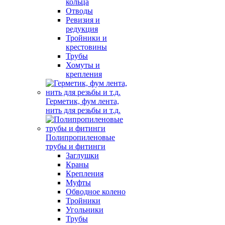
кольца
Отводы
Ревизия и
редукция
Тройники и
крестовины
Трубы
Хомуты и
крепления
Герметик, фум лента,
нить для резьбы и т.д.
Полипропиленовые
трубы и фитинги
Заглушки
Краны
Крепления
Муфты
Обводное колено
Тройники
Угольники
Трубы