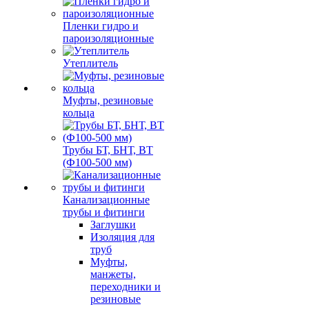
Пленки гидро и
пароизоляционные
Утеплитель
Муфты, резиновые
кольца
Трубы БТ, БНТ, ВТ
(Ф100-500 мм)
Канализационные
трубы и фитинги
Заглушки
Изоляция для
труб
Муфты,
манжеты,
переходники и
резиновые