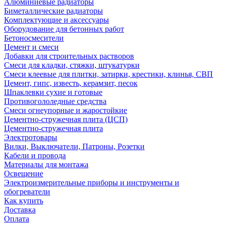
Алюминиевые радиаторы
Биметаллические радиаторы
Комплектующие и аксессуары
Оборудование для бетонных работ
Бетоносмесители
Цемент и смеси
Добавки для строительных растворов
Смеси для кладки, стяжки, штукатурки
Смеси клеевые для плитки, затирки, крестики, клинья, СВП
Цемент, гипс, известь, керамзит, песок
Шпаклевки сухие и готовые
Противогололедные средства
Смеси огнеупорные и жаростойкие
Цементно-стружечная плита (ЦСП)
Цементно-стружечная плита
Электротовары
Вилки, Выключатели, Патроны, Розетки
Кабели и провода
Материалы для монтажа
Освещение
Электроизмерительные приборы и инструменты и
обогреватели
Как купить
Доставка
Оплата