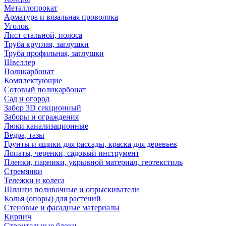
Металлопрокат
Арматура и вязальная проволока
Уголок
Лист стальной, полоса
Труба круглая, заглушки
Труба профильная, заглушки
Швеллер
Поликарбонат
Комплектующие
Сотовый поликарбонат
Сад и огород
Забор 3D секционный
Заборы и ограждения
Люки канализационные
Ведра, тазы
Грунты и ящики для рассады, краска для деревьев
Лопаты, черенки, садовый инструмент
Пленки, парники, укрывной материал, геотекстиль
Стремянки
Тележки и колеса
Шланги поливочные и опрыскиватели
Колья (опоры) для растений
Стеновые и фасадные материалы
Кирпич
Строительные блоки