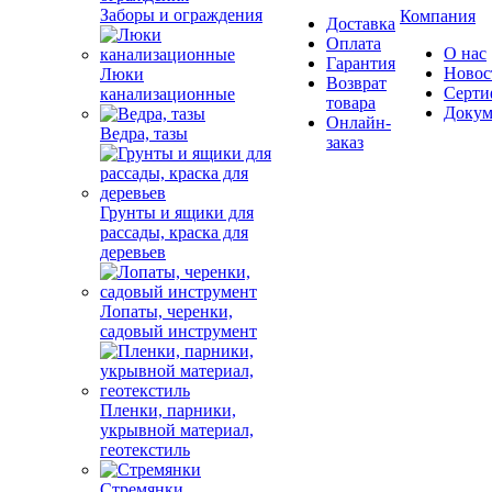
Заборы и ограждения
Компания
Доставка
Оплата
О нас
Гарантия
Новос
Люки
Возврат
Серти
канализационные
товара
Докум
Онлайн-
Ведра, тазы
заказ
Грунты и ящики для
рассады, краска для
деревьев
Лопаты, черенки,
садовый инструмент
Пленки, парники,
укрывной материал,
геотекстиль
Стремянки