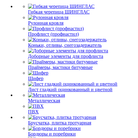
Гибкая черепица ШИНГЛАС
Рулонная кровля
Профлист (профнастил)
Коньки, отливы, снегозадержатель
Доборные элементы для профлиста
Праймеры, мастики битумные
Шифер
Лист гладкий оцинкованный и цветной
Металлическая
ПВХ
Брусчатка, плитка тротуарная
Бордюры и поребрики