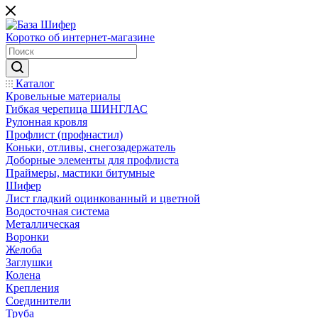
Коротко об интернет-магазине
Каталог
Кровельные материалы
Гибкая черепица ШИНГЛАС
Рулонная кровля
Профлист (профнастил)
Коньки, отливы, снегозадержатель
Доборные элементы для профлиста
Праймеры, мастики битумные
Шифер
Лист гладкий оцинкованный и цветной
Водосточная система
Металлическая
Воронки
Желоба
Заглушки
Колена
Крепления
Соединители
Труба