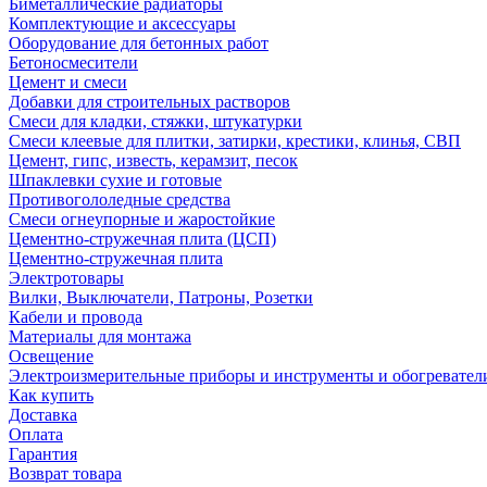
Биметаллические радиаторы
Комплектующие и аксессуары
Оборудование для бетонных работ
Бетоносмесители
Цемент и смеси
Добавки для строительных растворов
Смеси для кладки, стяжки, штукатурки
Смеси клеевые для плитки, затирки, крестики, клинья, СВП
Цемент, гипс, известь, керамзит, песок
Шпаклевки сухие и готовые
Противогололедные средства
Смеси огнеупорные и жаростойкие
Цементно-стружечная плита (ЦСП)
Цементно-стружечная плита
Электротовары
Вилки, Выключатели, Патроны, Розетки
Кабели и провода
Материалы для монтажа
Освещение
Электроизмерительные приборы и инструменты и обогревател
Как купить
Доставка
Оплата
Гарантия
Возврат товара