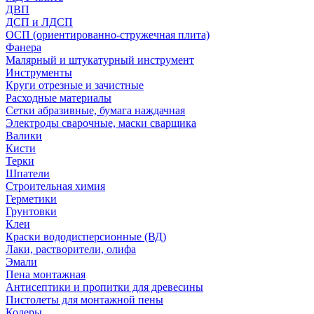
ДВП
ДСП и ЛДСП
ОСП (ориентированно-стружечная плита)
Фанера
Малярный и штукатурный инструмент
Инструменты
Круги отрезные и зачистные
Расходные материалы
Сетки абразивные, бумага наждачная
Электроды сварочные, маски сварщика
Валики
Кисти
Терки
Шпатели
Строительная химия
Герметики
Грунтовки
Клеи
Краски вододисперсионные (ВД)
Лаки, растворители, олифа
Эмали
Пена монтажная
Антисептики и пропитки для древесины
Пистолеты для монтажной пены
Колеры