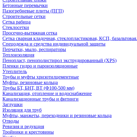
Бетонные перемычки
Пазогребневые плиты (ПГП)
Строительные сетки
Сетка рабица
Стеклосетки
Просечно-вытяжная сетка
Сетка сварная кладочная, стеклопластиковая, КСП, базальтовая
Спецодежда и средства индивидуальной защиты
Перчатки, мыло, респираторы
Теплоизоляция
Пенопласт, пенополистирол экструдированный (XPS)
Пленки гидро и пароизоляционные
Утеплитель
Трубы и муфты хризотилцементные
Муфты, резиновые кольца
Трубы БТ, БНТ, ВТ (Ф100-500 мм)
Канализация, отопление и водоснабжение
Канализационные трубы и фитинги
Заглушки
Изоляция для труб
Муфты, манжеты, переходники и резиновые кольца
Отводы
Ревизия и редукция
Тройники и крестовины