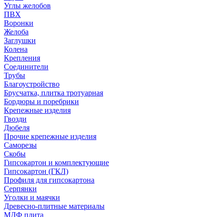
Углы желобов
ПВХ
Воронки
Желоба
Заглушки
Колена
Крепления
Соединители
Трубы
Благоустройство
Брусчатка, плитка тротуарная
Бордюры и поребрики
Крепежные изделия
Гвозди
Дюбеля
Прочие крепежные изделия
Саморезы
Скобы
Гипсокартон и комплектующие
Гипсокартон (ГКЛ)
Профиля для гипсокартона
Серпянки
Уголки и маячки
Древесно-плитные материалы
МДФ плита