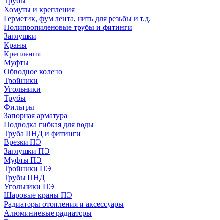
Трубы
Хомуты и крепления
Герметик, фум лента, нить для резьбы и т.д.
Полипропиленовые трубы и фитинги
Заглушки
Краны
Крепления
Муфты
Обводное колено
Тройники
Угольники
Трубы
Фильтры
Запорная арматура
Подводка гибкая для воды
Труба ПНД и фитинги
Врезки ПЭ
Заглушки ПЭ
Муфты ПЭ
Тройники ПЭ
Трубы ПНД
Угольники ПЭ
Шаровые краны ПЭ
Радиаторы отопления и аксессуары
Алюминиевые радиаторы