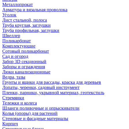
Металлопрокат
Арматура и вязальная проволока
Уголок
Лист стальной, полоса
Труба круглая, заглушки
Труба профильная, заглушки
Швеллер
Поликарбонат
Комплектующие
Сотовый поликарбонат
Сад и огород
Забор 3D секционный
Заборы и ограждения
Люки канализационные
Ведра, тазы
Грунты и ящики для рассады, краска для деревьев
Лопаты, черенки, садовый инструмент
Пленки, парники, укрывной материал, геотекстиль
Стремянки
Тележки и колеса
Шланги поливочные и опрыскиватели
Колья (опоры) для растений
Стеновые и фасадные материалы
Кирпич
Строительные блоки