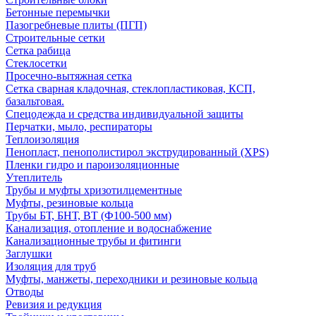
Бетонные перемычки
Пазогребневые плиты (ПГП)
Строительные сетки
Сетка рабица
Стеклосетки
Просечно-вытяжная сетка
Сетка сварная кладочная, стеклопластиковая, КСП,
базальтовая.
Спецодежда и средства индивидуальной защиты
Перчатки, мыло, респираторы
Теплоизоляция
Пенопласт, пенополистирол экструдированный (XPS)
Пленки гидро и пароизоляционные
Утеплитель
Трубы и муфты хризотилцементные
Муфты, резиновые кольца
Трубы БТ, БНТ, ВТ (Ф100-500 мм)
Канализация, отопление и водоснабжение
Канализационные трубы и фитинги
Заглушки
Изоляция для труб
Муфты, манжеты, переходники и резиновые кольца
Отводы
Ревизия и редукция