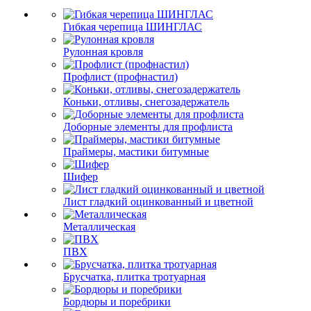
Гибкая черепица ШИНГЛАС
Рулонная кровля
Профлист (профнастил)
Коньки, отливы, снегозадержатель
Доборные элементы для профлиста
Праймеры, мастики битумные
Шифер
Лист гладкий оцинкованный и цветной
Металлическая
ПВХ
Брусчатка, плитка тротуарная
Бордюры и поребрики