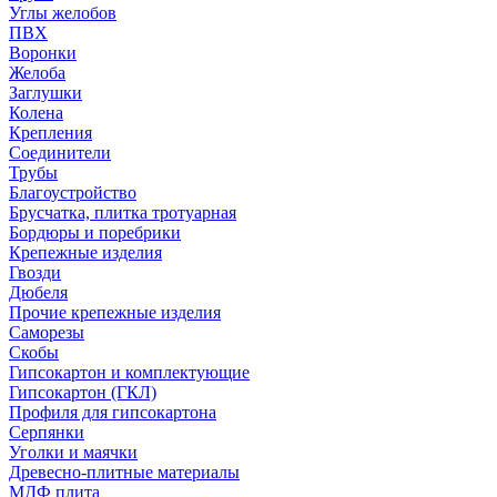
Углы желобов
ПВХ
Воронки
Желоба
Заглушки
Колена
Крепления
Соединители
Трубы
Благоустройство
Брусчатка, плитка тротуарная
Бордюры и поребрики
Крепежные изделия
Гвозди
Дюбеля
Прочие крепежные изделия
Саморезы
Скобы
Гипсокартон и комплектующие
Гипсокартон (ГКЛ)
Профиля для гипсокартона
Серпянки
Уголки и маячки
Древесно-плитные материалы
МДФ плита