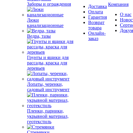
Заборы и ограждения
Компания
Доставка
Оплата
О нас
Гарантия
Новос
Люки
Возврат
Серти
канализационные
товара
Докум
Онлайн-
Ведра, тазы
заказ
Грунты и ящики для
рассады, краска для
деревьев
Лопаты, черенки,
садовый инструмент
Пленки, парники,
укрывной материал,
геотекстиль
Стремянки