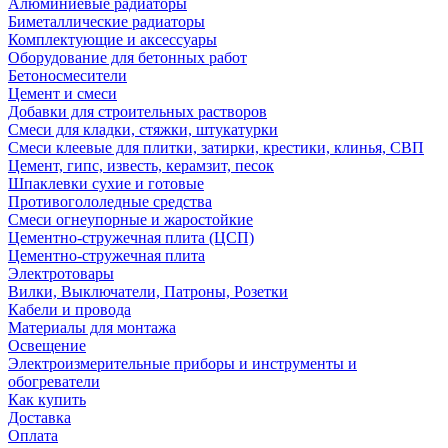
Алюминиевые радиаторы
Биметаллические радиаторы
Комплектующие и аксессуары
Оборудование для бетонных работ
Бетоносмесители
Цемент и смеси
Добавки для строительных растворов
Смеси для кладки, стяжки, штукатурки
Смеси клеевые для плитки, затирки, крестики, клинья, СВП
Цемент, гипс, известь, керамзит, песок
Шпаклевки сухие и готовые
Противогололедные средства
Смеси огнеупорные и жаростойкие
Цементно-стружечная плита (ЦСП)
Цементно-стружечная плита
Электротовары
Вилки, Выключатели, Патроны, Розетки
Кабели и провода
Материалы для монтажа
Освещение
Электроизмерительные приборы и инструменты и
обогреватели
Как купить
Доставка
Оплата