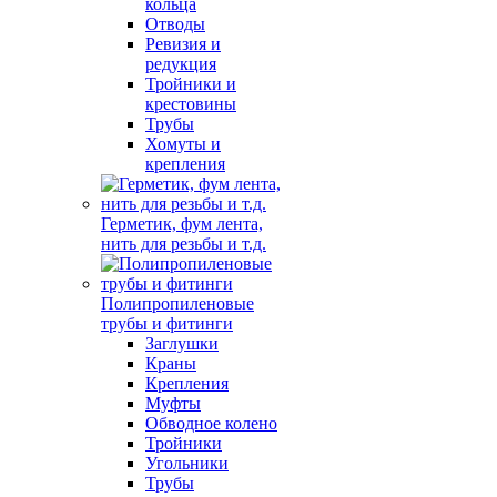
кольца
Отводы
Ревизия и
редукция
Тройники и
крестовины
Трубы
Хомуты и
крепления
Герметик, фум лента,
нить для резьбы и т.д.
Полипропиленовые
трубы и фитинги
Заглушки
Краны
Крепления
Муфты
Обводное колено
Тройники
Угольники
Трубы