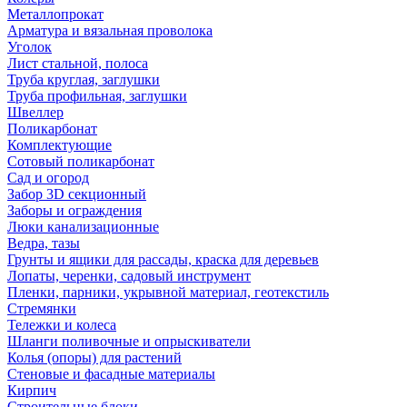
Металлопрокат
Арматура и вязальная проволока
Уголок
Лист стальной, полоса
Труба круглая, заглушки
Труба профильная, заглушки
Швеллер
Поликарбонат
Комплектующие
Сотовый поликарбонат
Сад и огород
Забор 3D секционный
Заборы и ограждения
Люки канализационные
Ведра, тазы
Грунты и ящики для рассады, краска для деревьев
Лопаты, черенки, садовый инструмент
Пленки, парники, укрывной материал, геотекстиль
Стремянки
Тележки и колеса
Шланги поливочные и опрыскиватели
Колья (опоры) для растений
Стеновые и фасадные материалы
Кирпич
Строительные блоки