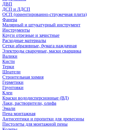
ДВП
ДСП и ЛДСП
ОСП (ориентированно-стружечная плита)
Фанера
Малярный и штукатурный инструмент
Инструменты
Круги отрезные и зачистные
Расходные материалы
Сетки абразивные, бумага наждачная
Электроды сварочные, маски сварщика
Валики
Кисти
Терки
Шпатели
Строительная химия
Герметики
Грунтовки
Клеи
Краски вододисперсионные (ВД)
Лаки, растворители, олифа
Эмали
Пена монтажная
Антисептики и пропитки для древесины
Пистолеты для монтажной пены
Колеры