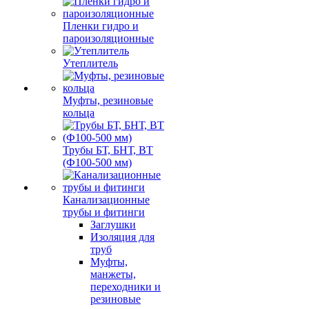
Пленки гидро и
пароизоляционные
Утеплитель
Муфты, резиновые
кольца
Трубы БТ, БНТ, ВТ
(Ф100-500 мм)
Канализационные
трубы и фитинги
Заглушки
Изоляция для
труб
Муфты,
манжеты,
переходники и
резиновые