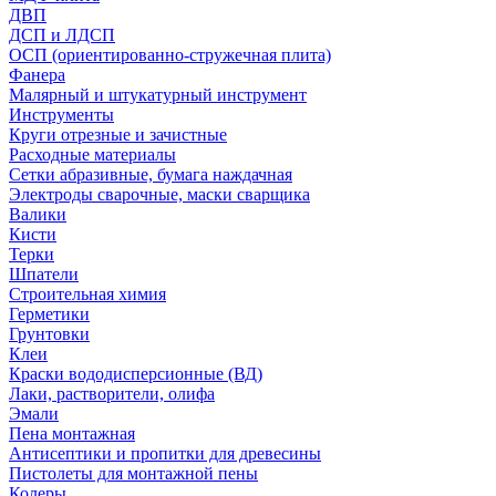
ДВП
ДСП и ЛДСП
ОСП (ориентированно-стружечная плита)
Фанера
Малярный и штукатурный инструмент
Инструменты
Круги отрезные и зачистные
Расходные материалы
Сетки абразивные, бумага наждачная
Электроды сварочные, маски сварщика
Валики
Кисти
Терки
Шпатели
Строительная химия
Герметики
Грунтовки
Клеи
Краски вододисперсионные (ВД)
Лаки, растворители, олифа
Эмали
Пена монтажная
Антисептики и пропитки для древесины
Пистолеты для монтажной пены
Колеры