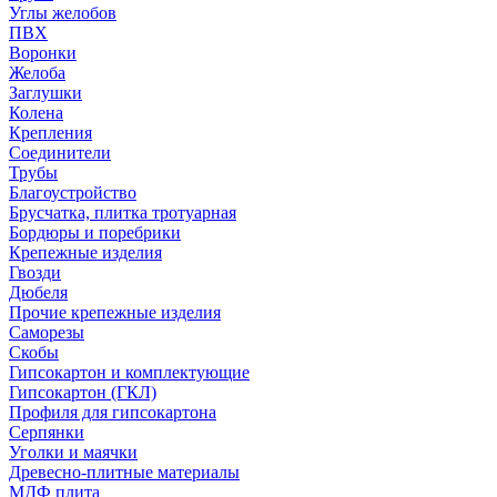
Углы желобов
ПВХ
Воронки
Желоба
Заглушки
Колена
Крепления
Соединители
Трубы
Благоустройство
Брусчатка, плитка тротуарная
Бордюры и поребрики
Крепежные изделия
Гвозди
Дюбеля
Прочие крепежные изделия
Саморезы
Скобы
Гипсокартон и комплектующие
Гипсокартон (ГКЛ)
Профиля для гипсокартона
Серпянки
Уголки и маячки
Древесно-плитные материалы
МДФ плита