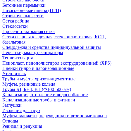
Бетонные перемычки
Пазогребневые плиты (ПГП)
Строительные сетки
Сетка рабица
Стеклосетки
Просечно-вытяжная сетка
Сетка сварная кладочная, стеклопластиковая, КСП,
базальтовая.
Спецодежда и средства индивидуальной защиты
Перчатки, мыло, респираторы
Теплоизоляция
Пенопласт, пенополистирол экструдированный (XPS)
Пленки гидро и пароизоляционные
Утеплитель
Трубы и муфты хризотилцементные
Муфты, резиновые кольца
Трубы БТ, БНТ, ВТ (Ф100-500 мм)
Канализация, отопление и водоснабжение
Канализационные трубы и фитинги
Заглушки
Изоляция для труб
Муфты, манжеты, переходники и резиновые кольца
Отводы
Ревизия и редукция