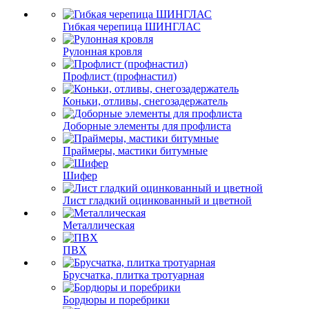
Гибкая черепица ШИНГЛАС
Рулонная кровля
Профлист (профнастил)
Коньки, отливы, снегозадержатель
Доборные элементы для профлиста
Праймеры, мастики битумные
Шифер
Лист гладкий оцинкованный и цветной
Металлическая
ПВХ
Брусчатка, плитка тротуарная
Бордюры и поребрики