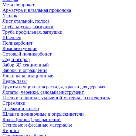
Металлопрокат
Арматура и вязальная проволока
Уголок
Лист стальной, полоса
Труба круглая, заглушки
Труба профильная, заглушки
Швеллер
Поликарбонат
Комплектующие
Сотовый поликарбонат
Сад и огород
Забор 3D секционный
Заборы и ограждения
Люки канализационные
Ведра, тазы
Грунты и ящики для рассады, краска для деревьев
Лопаты, черенки, садовый инструмент
Пленки, парники, укрывной материал, геотекстиль
Стремянки
Тележки и колеса
Шланги поливочные и опрыскиватели
Колья (опоры) для растений
Стеновые и фасадные материалы
Кирпич
Строительные блоки