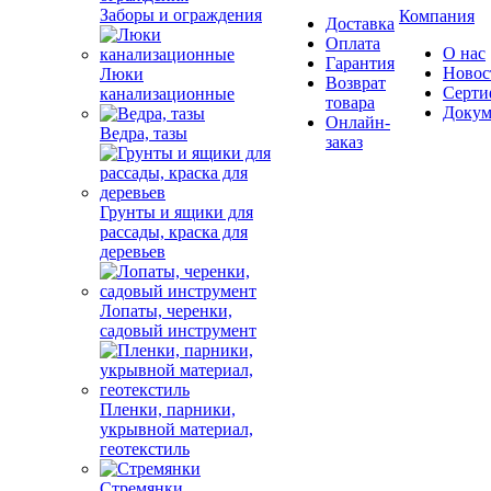
Заборы и ограждения
Компания
Доставка
Оплата
О нас
Гарантия
Новос
Люки
Возврат
Серти
канализационные
товара
Докум
Онлайн-
Ведра, тазы
заказ
Грунты и ящики для
рассады, краска для
деревьев
Лопаты, черенки,
садовый инструмент
Пленки, парники,
укрывной материал,
геотекстиль
Стремянки