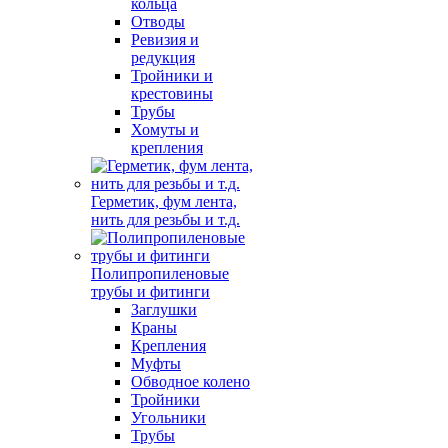
кольца
Отводы
Ревизия и
редукция
Тройники и
крестовины
Трубы
Хомуты и
крепления
Герметик, фум лента,
нить для резьбы и т.д.
Полипропиленовые
трубы и фитинги
Заглушки
Краны
Крепления
Муфты
Обводное колено
Тройники
Угольники
Трубы