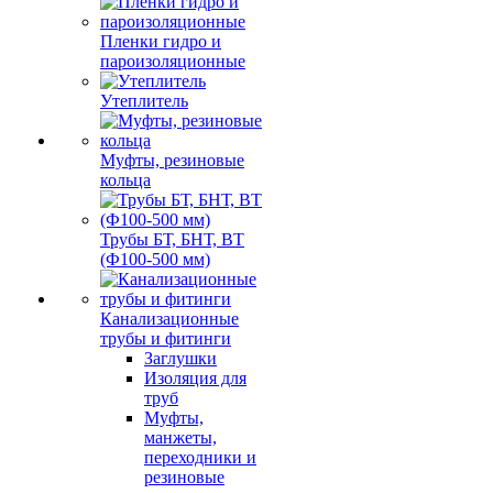
Пленки гидро и
пароизоляционные
Утеплитель
Муфты, резиновые
кольца
Трубы БТ, БНТ, ВТ
(Ф100-500 мм)
Канализационные
трубы и фитинги
Заглушки
Изоляция для
труб
Муфты,
манжеты,
переходники и
резиновые