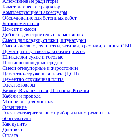
Алюминиевые радиаторы
Биметаллические радиаторы
Комплектующие и аксессуары
Оборудование для бетонных работ
Бетоносмесители
Цемент и смеси
Добавки для строительных растворов
Смеси для кладки, стяжки, штукатурки
Смеси клеевые для плитки, затирки, крестики, клинья, СВП
Цемент, гипс, известь, керамзит, песок
Шпаклевки сухие и готовые
Противогололедные средства
Смеси огнеупорные и жаростойкие
Цементно-стружечная плита (ЦСП)
Цементно-стружечная плита
Электротовары
Вилки, Выключатели, Патроны, Розетки
Кабели и провода
Материалы для монтажа
Освещение
Электроизмерительные приборы и инструменты и
обогреватели
Как купить
Доставка
Оплата