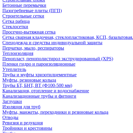
Бетонные перемычки
Пазогребневые плиты (ПГП)
Строительные сетки
Сетка рабица
Стеклосетки
Просечно-вытяжная сетка
Сетка сварная кладочная, стеклопластиковая, КСП, базальтовая
Спецодежда и средства индивидуальной защиты
Перчатки, мыло, респираторы
Теплоизоляция
Пенопласт, пенополистирол экструдированный (XPS)
Пленки гидро и пароизоляционные
Утеплитель
Трубы и муфты хризотилцементные
Муфты, резиновые кольца
Трубы БТ, БНТ, ВТ (Ф100-500 мм)
Канализация, отопление и водоснабжение
Канализационные трубы и фитинги
Заглушки
Изоляция для труб
Муфты, манжеты, переходники и резиновые кольца
Отводы
Ревизия и редукция
Тройники и крестовины