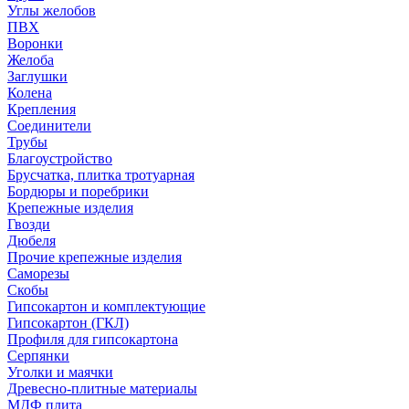
Углы желобов
ПВХ
Воронки
Желоба
Заглушки
Колена
Крепления
Соединители
Трубы
Благоустройство
Брусчатка, плитка тротуарная
Бордюры и поребрики
Крепежные изделия
Гвозди
Дюбеля
Прочие крепежные изделия
Саморезы
Скобы
Гипсокартон и комплектующие
Гипсокартон (ГКЛ)
Профиля для гипсокартона
Серпянки
Уголки и маячки
Древесно-плитные материалы
МДФ плита