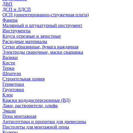
ДВП
ДСП и ЛДСП
ОСП (ориентированно-стружечная плита)
Фанера
Малярный и штукатурный инструмент
Инструменты
Круги отрезные и зачистные
Расходные материалы
Сетки абразивные, бумага наждачная
Электроды сварочные, маски сварщика
Валики
Кисти
Терки
Шпатели
Строительная химия
Герметики
Грунтовки
Клеи
Краски вододисперсионные (ВД)
Лаки, растворители, олифа
Эмали
Пена монтажная
Антисептики и пропитки для древесины
Пистолеты для монтажной пены
Колеры