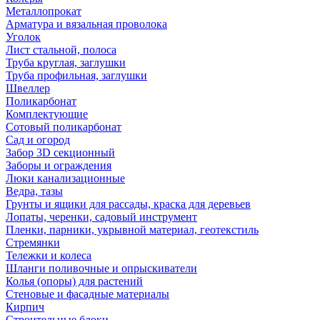
Металлопрокат
Арматура и вязальная проволока
Уголок
Лист стальной, полоса
Труба круглая, заглушки
Труба профильная, заглушки
Швеллер
Поликарбонат
Комплектующие
Сотовый поликарбонат
Сад и огород
Забор 3D секционный
Заборы и ограждения
Люки канализационные
Ведра, тазы
Грунты и ящики для рассады, краска для деревьев
Лопаты, черенки, садовый инструмент
Пленки, парники, укрывной материал, геотекстиль
Стремянки
Тележки и колеса
Шланги поливочные и опрыскиватели
Колья (опоры) для растений
Стеновые и фасадные материалы
Кирпич
Строительные блоки