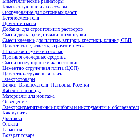
Биметаллические радиаторы
Комплектующие и аксессуары
Оборудование для бетонных работ
Бетоносмесители
Цемент и смеси
Добавки для строительных растворов
Смеси для кладки, стяжки, штукатурки
Смеси клеевые для плитки, затирки, крестики, клинья, СВП
Цемент, гипс, известь, керамзит, песок
Шпаклевки сухие и готовые
Противогололедные средства
Смеси огнеупорные и жаростойкие
Цементно-стружечная плита (ЦСП)
Цементно-стружечная плита
Электротовары
Вилки, Выключатели, Патроны, Розетки
Кабели и провода
Материалы для монтажа
Освещение
Электроизмерительные приборы и инструменты и обогревател
Как купить
Доставка
Оплата
Гарантия
Возврат товара