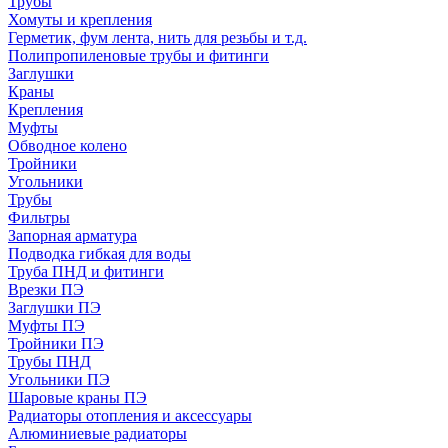
Трубы
Хомуты и крепления
Герметик, фум лента, нить для резьбы и т.д.
Полипропиленовые трубы и фитинги
Заглушки
Краны
Крепления
Муфты
Обводное колено
Тройники
Угольники
Трубы
Фильтры
Запорная арматура
Подводка гибкая для воды
Труба ПНД и фитинги
Врезки ПЭ
Заглушки ПЭ
Муфты ПЭ
Тройники ПЭ
Трубы ПНД
Угольники ПЭ
Шаровые краны ПЭ
Радиаторы отопления и аксессуары
Алюминиевые радиаторы