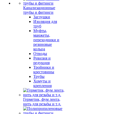
Канализационные
трубы и фитинги
Заглушки
Изоляция для
труб
Муфты,
манжеты,
переходники и
резиновые
кольца
Отводы
Ревизия и
редукция
Тройники и
крестовины
Трубы
Хомуты и
крепления
Герметик, фум лента,
нить для резьбы и т.д.