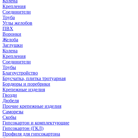
Колена
Крепления
Соединители
Труба
Углы желобов
ПВХ
Воронки
Желоба
Заглушки
Колена
Крепления
Соединители
Трубы
Благоустройство
Брусчатка, плитка тротуарная
Бордюры и поребрики
Крепежные изделия
Гвозди
Дюбеля
Прочие крепежные изделия
Саморезы
Скобы
Гипсокартон и комплектующие
Гипсокартон (ГКЛ)
Профиля для гипсокартона