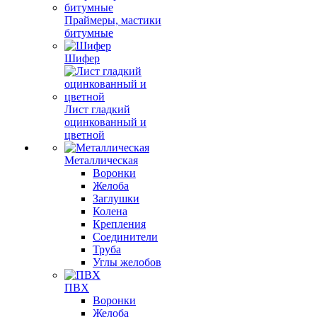
Праймеры, мастики
битумные
Шифер
Лист гладкий
оцинкованный и
цветной
Металлическая
Воронки
Желоба
Заглушки
Колена
Крепления
Соединители
Труба
Углы желобов
ПВХ
Воронки
Желоба