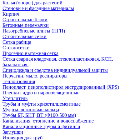
Колья (опоры) для растений
Стеновые и фасадные материалы
Кирпич
Строительные блоки
Бетонные перемычки
Пазогребневые плиты (ПГП)
Строительные сетки
Сетка рабица
Стеклосетки
Просечно-вытяжная сетка
Сетка сварная кладочная, стеклопластиковая, КСП,
базальтовая.
Спецодежда и средства индивидуальной защиты
Перчатки, мыло, респираторы
Теплоизоляция
Пенопласт, пенополистирол экструдированный (XPS)
Пленки гидро и пароизоляционные
Утеплитель
Трубы и муфты хризотилцементные
Муфты, резиновые кольца
Трубы БТ, БНТ, ВТ (Ф100-500 мм)
Канализация, отопление и водоснабжение
Канализационные трубы и фитинги
Заглушки
Изоляция для труб