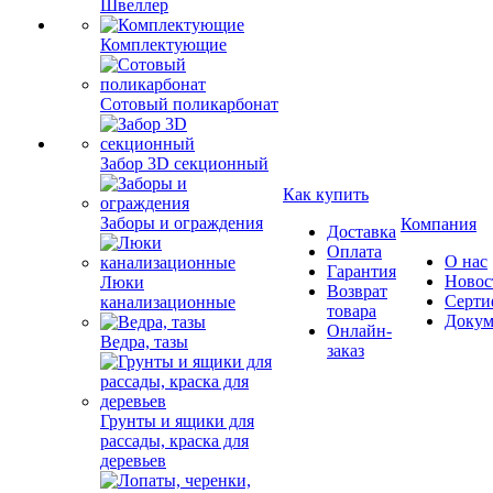
Швеллер
Комплектующие
Сотовый поликарбонат
Забор 3D секционный
Как купить
Заборы и ограждения
Компания
Доставка
Оплата
О нас
Гарантия
Новос
Люки
Возврат
Серти
канализационные
товара
Докум
Онлайн-
Ведра, тазы
заказ
Грунты и ящики для
рассады, краска для
деревьев