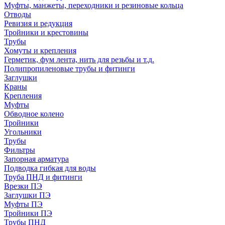
Муфты, манжеты, переходники и резиновые кольца
Отводы
Ревизия и редукция
Тройники и крестовины
Трубы
Хомуты и крепления
Герметик, фум лента, нить для резьбы и т.д.
Полипропиленовые трубы и фитинги
Заглушки
Краны
Крепления
Муфты
Обводное колено
Тройники
Угольники
Трубы
Фильтры
Запорная арматура
Подводка гибкая для воды
Труба ПНД и фитинги
Врезки ПЭ
Заглушки ПЭ
Муфты ПЭ
Тройники ПЭ
Трубы ПНД