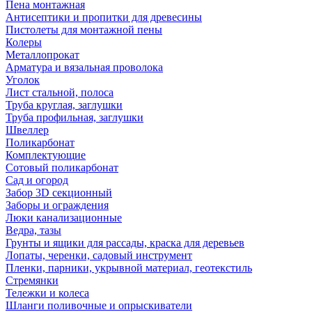
Пена монтажная
Антисептики и пропитки для древесины
Пистолеты для монтажной пены
Колеры
Металлопрокат
Арматура и вязальная проволока
Уголок
Лист стальной, полоса
Труба круглая, заглушки
Труба профильная, заглушки
Швеллер
Поликарбонат
Комплектующие
Сотовый поликарбонат
Сад и огород
Забор 3D секционный
Заборы и ограждения
Люки канализационные
Ведра, тазы
Грунты и ящики для рассады, краска для деревьев
Лопаты, черенки, садовый инструмент
Пленки, парники, укрывной материал, геотекстиль
Стремянки
Тележки и колеса
Шланги поливочные и опрыскиватели