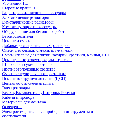
Угольники ПЭ
Шаровые краны ПЭ
Радиаторы отопления и аксессуары
Алюминиевые радиаторы
Биметаллические радиаторы
Комплектующие и аксессуары
Оборудование для бетонных работ
Бетоносмесители
Цемент и смеси
Добавки для строительных растворов
Смеси для кладки, стяжки, штукатурки
Смеси клеевые для плитки, затирки, крестики, клинья, СВП
Цемент, гипс, известь, керамзит, песок
Шпаклевки сухие и готовые
Противогололедные средства
Смеси огнеупорные и жаростойкие
Цементно-стружечная плита (ЦСП)
Цементно-стружечная плита
Электротовары
Вилки, Выключатели, Патроны, Розетки
Кабели и провода
Материалы для монтажа
Освещение
Электроизмерительные приборы и инструменты и
обогреватели