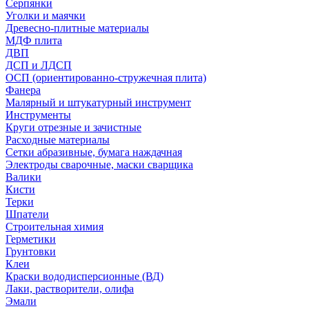
Серпянки
Уголки и маячки
Древесно-плитные материалы
МДФ плита
ДВП
ДСП и ЛДСП
ОСП (ориентированно-стружечная плита)
Фанера
Малярный и штукатурный инструмент
Инструменты
Круги отрезные и зачистные
Расходные материалы
Сетки абразивные, бумага наждачная
Электроды сварочные, маски сварщика
Валики
Кисти
Терки
Шпатели
Строительная химия
Герметики
Грунтовки
Клеи
Краски вододисперсионные (ВД)
Лаки, растворители, олифа
Эмали