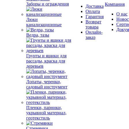
Заборы и ограждения
Компания
Доставка
Оплата
О нас
Гарантия
Новос
Люки
Возврат
Серти
канализационные
товара
Докум
Онлайн-
Ведра, тазы
заказ
Грунты и ящики для
рассады, краска для
деревьев
Лопаты, черенки,
садовый инструмент
Пленки, парники,
укрывной материал,
геотекстиль
Стремянки