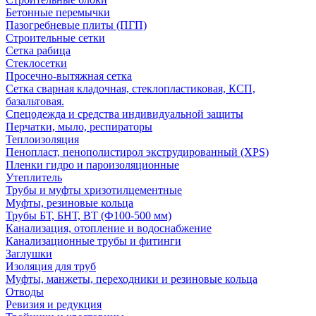
Бетонные перемычки
Пазогребневые плиты (ПГП)
Строительные сетки
Сетка рабица
Стеклосетки
Просечно-вытяжная сетка
Сетка сварная кладочная, стеклопластиковая, КСП,
базальтовая.
Спецодежда и средства индивидуальной защиты
Перчатки, мыло, респираторы
Теплоизоляция
Пенопласт, пенополистирол экструдированный (XPS)
Пленки гидро и пароизоляционные
Утеплитель
Трубы и муфты хризотилцементные
Муфты, резиновые кольца
Трубы БТ, БНТ, ВТ (Ф100-500 мм)
Канализация, отопление и водоснабжение
Канализационные трубы и фитинги
Заглушки
Изоляция для труб
Муфты, манжеты, переходники и резиновые кольца
Отводы
Ревизия и редукция