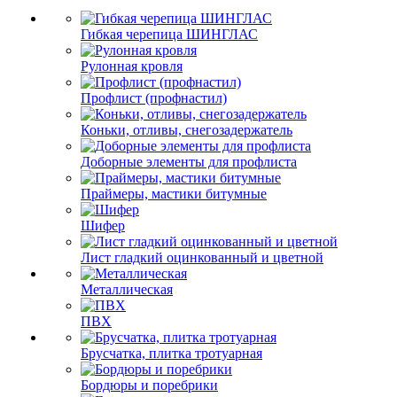
Гибкая черепица ШИНГЛАС
Рулонная кровля
Профлист (профнастил)
Коньки, отливы, снегозадержатель
Доборные элементы для профлиста
Праймеры, мастики битумные
Шифер
Лист гладкий оцинкованный и цветной
Металлическая
ПВХ
Брусчатка, плитка тротуарная
Бордюры и поребрики