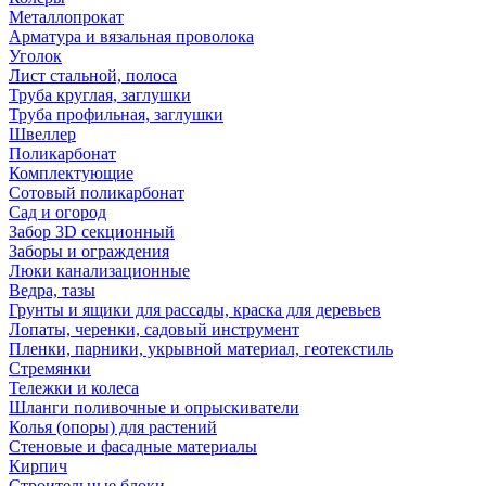
Металлопрокат
Арматура и вязальная проволока
Уголок
Лист стальной, полоса
Труба круглая, заглушки
Труба профильная, заглушки
Швеллер
Поликарбонат
Комплектующие
Сотовый поликарбонат
Сад и огород
Забор 3D секционный
Заборы и ограждения
Люки канализационные
Ведра, тазы
Грунты и ящики для рассады, краска для деревьев
Лопаты, черенки, садовый инструмент
Пленки, парники, укрывной материал, геотекстиль
Стремянки
Тележки и колеса
Шланги поливочные и опрыскиватели
Колья (опоры) для растений
Стеновые и фасадные материалы
Кирпич
Строительные блоки