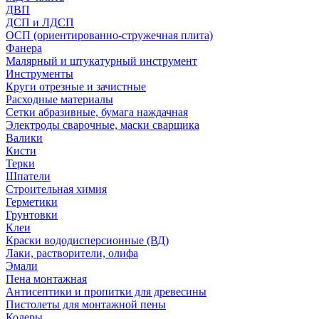
ДВП
ДСП и ЛДСП
ОСП (ориентированно-стружечная плита)
Фанера
Малярный и штукатурный инструмент
Инструменты
Круги отрезные и зачистные
Расходные материалы
Сетки абразивные, бумага наждачная
Электроды сварочные, маски сварщика
Валики
Кисти
Терки
Шпатели
Строительная химия
Герметики
Грунтовки
Клеи
Краски вододисперсионные (ВД)
Лаки, растворители, олифа
Эмали
Пена монтажная
Антисептики и пропитки для древесины
Пистолеты для монтажной пены
Колеры