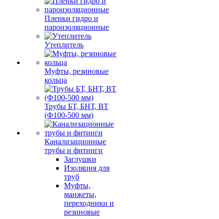
Пленки гидро и
пароизоляционные
Утеплитель
Муфты, резиновые
кольца
Трубы БТ, БНТ, ВТ
(Ф100-500 мм)
Канализационные
трубы и фитинги
Заглушки
Изоляция для
труб
Муфты,
манжеты,
переходники и
резиновые