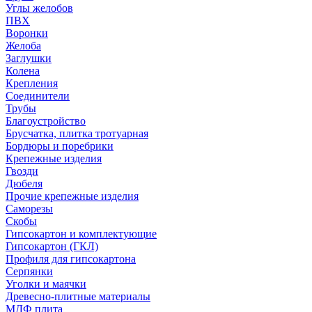
Углы желобов
ПВХ
Воронки
Желоба
Заглушки
Колена
Крепления
Соединители
Трубы
Благоустройство
Брусчатка, плитка тротуарная
Бордюры и поребрики
Крепежные изделия
Гвозди
Дюбеля
Прочие крепежные изделия
Саморезы
Скобы
Гипсокартон и комплектующие
Гипсокартон (ГКЛ)
Профиля для гипсокартона
Серпянки
Уголки и маячки
Древесно-плитные материалы
МДФ плита