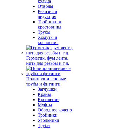
кольца
Отводы
Ревизия и
редукция
Тройники и
крестовины
Трубы
Хомуты и
крепления
Герметик, фум лента,
нить для резьбы и т.д.
Полипропиленовые
трубы и фитинги
Заглушки
Краны
Крепления
Муфты
Обводное колено
Тройники
Угольники
Трубы