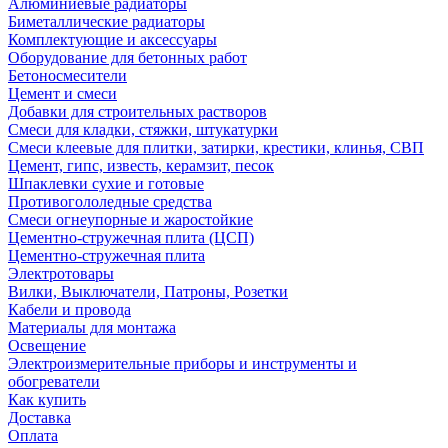
Алюминиевые радиаторы
Биметаллические радиаторы
Комплектующие и аксессуары
Оборудование для бетонных работ
Бетоносмесители
Цемент и смеси
Добавки для строительных растворов
Смеси для кладки, стяжки, штукатурки
Смеси клеевые для плитки, затирки, крестики, клинья, СВП
Цемент, гипс, известь, керамзит, песок
Шпаклевки сухие и готовые
Противогололедные средства
Смеси огнеупорные и жаростойкие
Цементно-стружечная плита (ЦСП)
Цементно-стружечная плита
Электротовары
Вилки, Выключатели, Патроны, Розетки
Кабели и провода
Материалы для монтажа
Освещение
Электроизмерительные приборы и инструменты и
обогреватели
Как купить
Доставка
Оплата