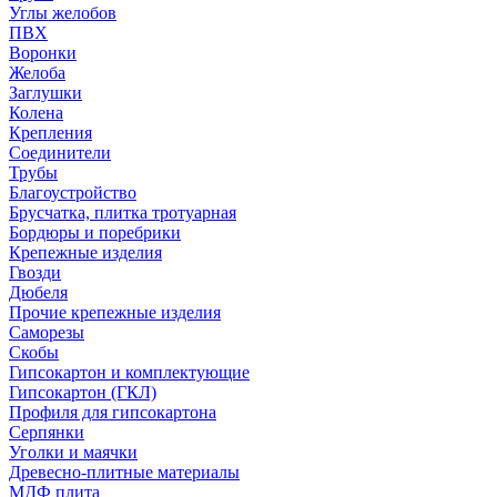
Углы желобов
ПВХ
Воронки
Желоба
Заглушки
Колена
Крепления
Соединители
Трубы
Благоустройство
Брусчатка, плитка тротуарная
Бордюры и поребрики
Крепежные изделия
Гвозди
Дюбеля
Прочие крепежные изделия
Саморезы
Скобы
Гипсокартон и комплектующие
Гипсокартон (ГКЛ)
Профиля для гипсокартона
Серпянки
Уголки и маячки
Древесно-плитные материалы
МДФ плита