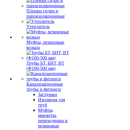
Пленки гидро и
пароизоляционные
Утеплитель
Муфты, резиновые
кольца
Трубы БТ, БНТ, ВТ
(Ф100-500 мм)
Канализационные
трубы и фитинги
Заглушки
Изоляция для
труб
Муфты,
манжеты,
переходники и
резиновые