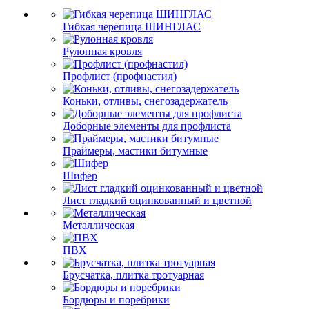
Гибкая черепица ШИНГЛАС
Рулонная кровля
Профлист (профнастил)
Коньки, отливы, снегозадержатель
Доборные элементы для профлиста
Праймеры, мастики битумные
Шифер
Лист гладкий оцинкованный и цветной
Металлическая
ПВХ
Брусчатка, плитка тротуарная
Бордюры и поребрики