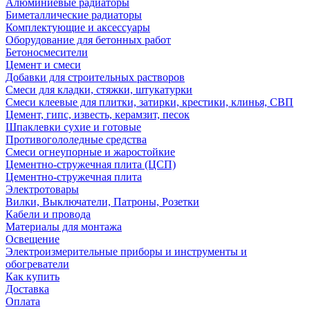
Алюминиевые радиаторы
Биметаллические радиаторы
Комплектующие и аксессуары
Оборудование для бетонных работ
Бетоносмесители
Цемент и смеси
Добавки для строительных растворов
Смеси для кладки, стяжки, штукатурки
Смеси клеевые для плитки, затирки, крестики, клинья, СВП
Цемент, гипс, известь, керамзит, песок
Шпаклевки сухие и готовые
Противогололедные средства
Смеси огнеупорные и жаростойкие
Цементно-стружечная плита (ЦСП)
Цементно-стружечная плита
Электротовары
Вилки, Выключатели, Патроны, Розетки
Кабели и провода
Материалы для монтажа
Освещение
Электроизмерительные приборы и инструменты и
обогреватели
Как купить
Доставка
Оплата