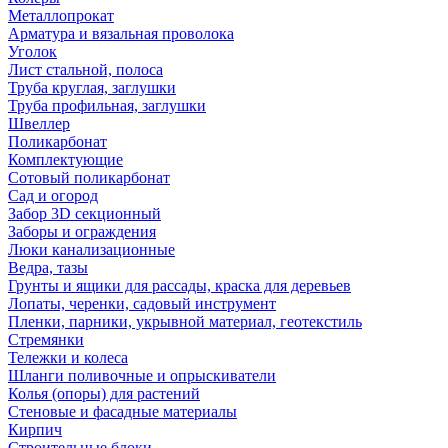
Металлопрокат
Арматура и вязальная проволока
Уголок
Лист стальной, полоса
Труба круглая, заглушки
Труба профильная, заглушки
Швеллер
Поликарбонат
Комплектующие
Сотовый поликарбонат
Сад и огород
Забор 3D секционный
Заборы и ограждения
Люки канализационные
Ведра, тазы
Грунты и ящики для рассады, краска для деревьев
Лопаты, черенки, садовый инструмент
Пленки, парники, укрывной материал, геотекстиль
Стремянки
Тележки и колеса
Шланги поливочные и опрыскиватели
Колья (опоры) для растений
Стеновые и фасадные материалы
Кирпич
Строительные блоки