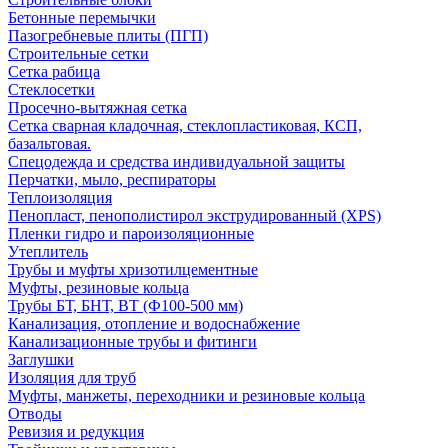
Бетонные перемычки
Пазогребневые плиты (ПГП)
Строительные сетки
Сетка рабица
Стеклосетки
Просечно-вытяжная сетка
Сетка сварная кладочная, стеклопластиковая, КСП,
базальтовая.
Спецодежда и средства индивидуальной защиты
Перчатки, мыло, респираторы
Теплоизоляция
Пенопласт, пенополистирол экструдированный (XPS)
Пленки гидро и пароизоляционные
Утеплитель
Трубы и муфты хризотилцементные
Муфты, резиновые кольца
Трубы БТ, БНТ, ВТ (Ф100-500 мм)
Канализация, отопление и водоснабжение
Канализационные трубы и фитинги
Заглушки
Изоляция для труб
Муфты, манжеты, переходники и резиновые кольца
Отводы
Ревизия и редукция