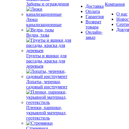
Заборы и ограждения
Компания
Доставка
Оплата
О нас
Гарантия
Новос
Люки
Возврат
Серти
канализационные
товара
Докум
Онлайн-
Ведра, тазы
заказ
Грунты и ящики для
рассады, краска для
деревьев
Лопаты, черенки,
садовый инструмент
Пленки, парники,
укрывной материал,
геотекстиль
Стремянки