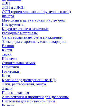
ДВП
ДСП и ЛДСП
ОСП (ориентированно-стружечная плита)
Фанера
Малярный и штукатурный инструмент
Инструменты
Круги отрезные и зачистные
Расходные материалы
Сетки абразивные, бумага наждачная
Электроды сварочные, маски сварщика
Валики
Кисти
Терки
Шпатели
Строительная химия
Герметики
Грунтовки
Клеи
Краски вододисперсионные (ВД)
Лаки, растворители, олифа
Эмали
Пена монтажная
Антисептики и пропитки для древесины
Пистолеты для монтажной пены
Колеры