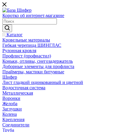
Коротко об интернет-магазине
Каталог
Кровельные материалы
Гибкая черепица ШИНГЛАС
Рулонная кровля
Профлист (профнастил)
Коньки, отливы, снегозадержатель
Доборные элементы для профлиста
Праймеры, мастики битумные
Шифер
Лист гладкий оцинкованный и цветной
Водосточная система
Металлическая
Воронки
Желоба
Заглушки
Колена
Крепления
Соединители
Труба