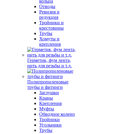
кольца
Отводы
Ревизия и
редукция
Тройники и
крестовины
Трубы
Хомуты и
крепления
Герметик, фум лента,
нить для резьбы и т.д.
Полипропиленовые
трубы и фитинги
Заглушки
Краны
Крепления
Муфты
Обводное колено
Тройники
Угольники
Трубы