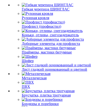
Гибкая черепица ШИНГЛАС
Рулонная кровля
Профлист (профнастил)
Коньки, отливы, снегозадержатель
Доборные элементы для профлиста
Праймеры, мастики битумные
Шифер
Лист гладкий оцинкованный и цветной
Металлическая
ПВХ
Брусчатка, плитка тротуарная
Бордюры и поребрики