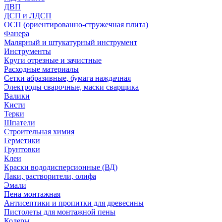
ДВП
ДСП и ЛДСП
ОСП (ориентированно-стружечная плита)
Фанера
Малярный и штукатурный инструмент
Инструменты
Круги отрезные и зачистные
Расходные материалы
Сетки абразивные, бумага наждачная
Электроды сварочные, маски сварщика
Валики
Кисти
Терки
Шпатели
Строительная химия
Герметики
Грунтовки
Клеи
Краски вододисперсионные (ВД)
Лаки, растворители, олифа
Эмали
Пена монтажная
Антисептики и пропитки для древесины
Пистолеты для монтажной пены
Колеры