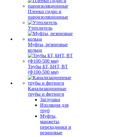
Пленки гидро и
пароизоляционные
Утеплитель
Муфты, резиновые
кольца
Трубы БТ, БНТ, ВТ
(Ф100-500 мм)
Канализационные
трубы и фитинги
Заглушки
Изоляция для
труб
Муфты,
манжеты,
переходники и
резиновые