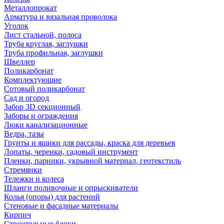
Металлопрокат
Арматура и вязальная проволока
Уголок
Лист стальной, полоса
Труба круглая, заглушки
Труба профильная, заглушки
Швеллер
Поликарбонат
Комплектующие
Сотовый поликарбонат
Сад и огород
Забор 3D секционный
Заборы и ограждения
Люки канализационные
Ведра, тазы
Грунты и ящики для рассады, краска для деревьев
Лопаты, черенки, садовый инструмент
Пленки, парники, укрывной материал, геотекстиль
Стремянки
Тележки и колеса
Шланги поливочные и опрыскиватели
Колья (опоры) для растений
Стеновые и фасадные материалы
Кирпич
Строительные блоки