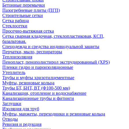
Бетонные перемычки
Пазогребневые плиты (ПГП)
Строительные сетки
Сетка рабица
Стеклосетки
Просечно-вытяжная сетка
Сетка сварная кладочная, стеклопластиковая, КСП,
базальтовая.
Спецодежда и средства индивидуальной защиты
Перчатки, мыло, респираторы
Теплоизоляция
Пенопласт, пенополистирол экструдированный (XPS)
Пленки гидро и пароизоляционные
Утеплитель
Трубы и муфты хризотилцементные
Муфты, резиновые кольца
Трубы БТ, БНТ, ВТ (Ф100-500 мм)
Канализация, отопление и водоснабжение
Канализационные трубы и фитинги
Заглушки
Изоляция для труб
Муфты, манжеты, переходники и резиновые кольца
Отводы
Ревизия и редукция