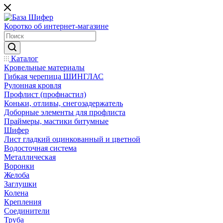
Коротко об интернет-магазине
Каталог
Кровельные материалы
Гибкая черепица ШИНГЛАС
Рулонная кровля
Профлист (профнастил)
Коньки, отливы, снегозадержатель
Доборные элементы для профлиста
Праймеры, мастики битумные
Шифер
Лист гладкий оцинкованный и цветной
Водосточная система
Металлическая
Воронки
Желоба
Заглушки
Колена
Крепления
Соединители
Труба