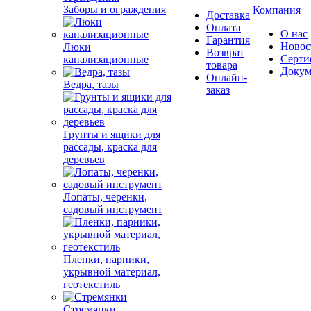
Заборы и ограждения
Компания
Доставка
Оплата
О нас
Гарантия
Новос
Люки
Возврат
Серти
канализационные
товара
Докум
Онлайн-
Ведра, тазы
заказ
Грунты и ящики для
рассады, краска для
деревьев
Лопаты, черенки,
садовый инструмент
Пленки, парники,
укрывной материал,
геотекстиль
Стремянки