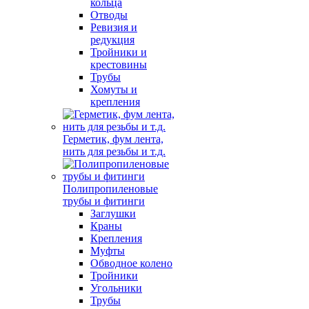
кольца
Отводы
Ревизия и
редукция
Тройники и
крестовины
Трубы
Хомуты и
крепления
Герметик, фум лента,
нить для резьбы и т.д.
Полипропиленовые
трубы и фитинги
Заглушки
Краны
Крепления
Муфты
Обводное колено
Тройники
Угольники
Трубы