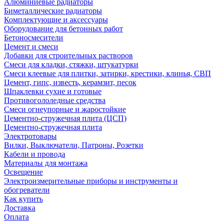
Алюминиевые радиаторы
Биметаллические радиаторы
Комплектующие и аксессуары
Оборудование для бетонных работ
Бетоносмесители
Цемент и смеси
Добавки для строительных растворов
Смеси для кладки, стяжки, штукатурки
Смеси клеевые для плитки, затирки, крестики, клинья, СВП
Цемент, гипс, известь, керамзит, песок
Шпаклевки сухие и готовые
Противогололедные средства
Смеси огнеупорные и жаростойкие
Цементно-стружечная плита (ЦСП)
Цементно-стружечная плита
Электротовары
Вилки, Выключатели, Патроны, Розетки
Кабели и провода
Материалы для монтажа
Освещение
Электроизмерительные приборы и инструменты и
обогреватели
Как купить
Доставка
Оплата