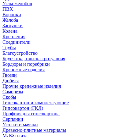
Углы желобов
ПВХ
Воронки
Желоба
Заглушки
Колена
Крепления
Соединители
Трубы
Благоустройство
Брусчатка, плитка тротуарная
Бордюры и поребрики
Крепежные изделия
Гвозди
Дюбеля
Прочие крепежные изделия
Саморезы
Скобы
Гипсокартон и комплектующие
Гипсокартон (ГКЛ)
Профиля для гипсокартона
Серпянки
Уголки и маячки
Древесно-плитные материалы
МДФ плита