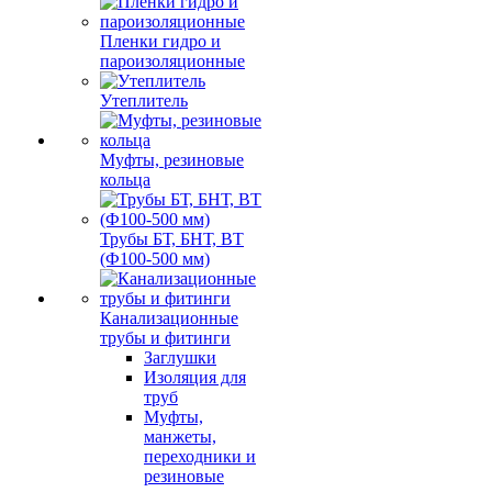
Пленки гидро и
пароизоляционные
Утеплитель
Муфты, резиновые
кольца
Трубы БТ, БНТ, ВТ
(Ф100-500 мм)
Канализационные
трубы и фитинги
Заглушки
Изоляция для
труб
Муфты,
манжеты,
переходники и
резиновые