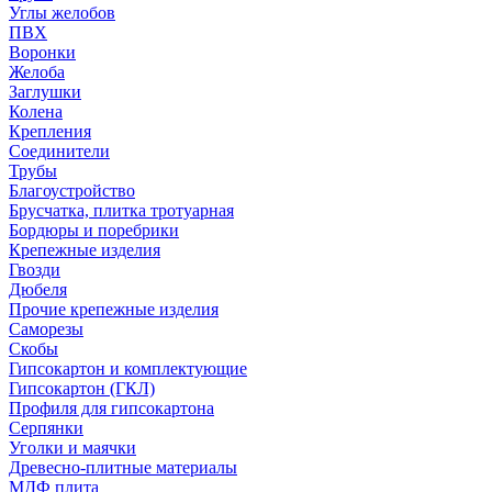
Углы желобов
ПВХ
Воронки
Желоба
Заглушки
Колена
Крепления
Соединители
Трубы
Благоустройство
Брусчатка, плитка тротуарная
Бордюры и поребрики
Крепежные изделия
Гвозди
Дюбеля
Прочие крепежные изделия
Саморезы
Скобы
Гипсокартон и комплектующие
Гипсокартон (ГКЛ)
Профиля для гипсокартона
Серпянки
Уголки и маячки
Древесно-плитные материалы
МДФ плита