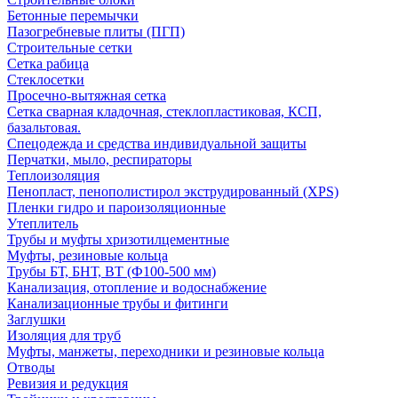
Бетонные перемычки
Пазогребневые плиты (ПГП)
Строительные сетки
Сетка рабица
Стеклосетки
Просечно-вытяжная сетка
Сетка сварная кладочная, стеклопластиковая, КСП,
базальтовая.
Спецодежда и средства индивидуальной защиты
Перчатки, мыло, респираторы
Теплоизоляция
Пенопласт, пенополистирол экструдированный (XPS)
Пленки гидро и пароизоляционные
Утеплитель
Трубы и муфты хризотилцементные
Муфты, резиновые кольца
Трубы БТ, БНТ, ВТ (Ф100-500 мм)
Канализация, отопление и водоснабжение
Канализационные трубы и фитинги
Заглушки
Изоляция для труб
Муфты, манжеты, переходники и резиновые кольца
Отводы
Ревизия и редукция