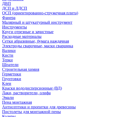
ДВП
ДСП и ЛДСП
ОСП (ориентированно-стружечная плита)
Фанера
Малярный и штукатурный инструмент
Инструменты
Круги отрезные и зачистные
Расходные материалы
Сетки абразивные, бумага наждачная
Электроды сварочные, маски сварщика
Валики
Кисти
Терки
Шпатели
Строительная химия
Герметики
Грунтовки
Клеи
Краски вододисперсионные (ВД)
Лаки, растворители, олифа
Эмали
Пена монтажная
Антисептики и пропитки для древесины
Пистолеты для монтажной пены
Колеры