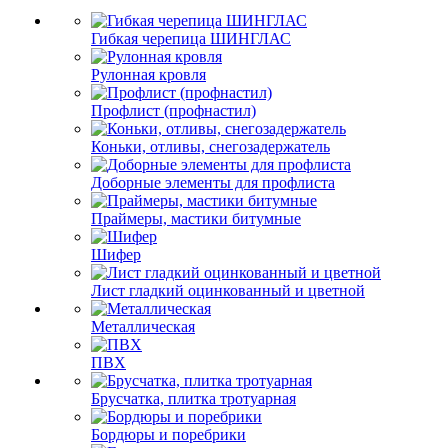
Гибкая черепица ШИНГЛАС
Рулонная кровля
Профлист (профнастил)
Коньки, отливы, снегозадержатель
Доборные элементы для профлиста
Праймеры, мастики битумные
Шифер
Лист гладкий оцинкованный и цветной
Металлическая
ПВХ
Брусчатка, плитка тротуарная
Бордюры и поребрики