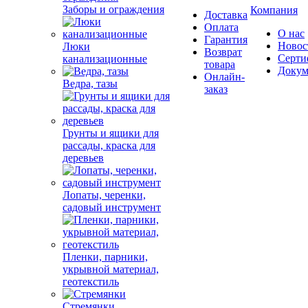
Заборы и ограждения
Компания
Доставка
Оплата
О нас
Гарантия
Новос
Люки
Возврат
Серти
канализационные
товара
Докум
Онлайн-
Ведра, тазы
заказ
Грунты и ящики для
рассады, краска для
деревьев
Лопаты, черенки,
садовый инструмент
Пленки, парники,
укрывной материал,
геотекстиль
Стремянки