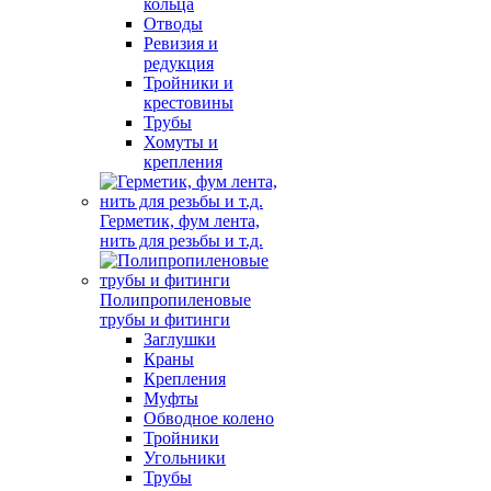
кольца
Отводы
Ревизия и
редукция
Тройники и
крестовины
Трубы
Хомуты и
крепления
Герметик, фум лента,
нить для резьбы и т.д.
Полипропиленовые
трубы и фитинги
Заглушки
Краны
Крепления
Муфты
Обводное колено
Тройники
Угольники
Трубы