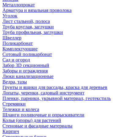
Металлопрокат
Арматура и вязальная проволока
Уголок
Лист стальной, полоса
Труба круглая, заглушки
Труба профильная, заглушки
Швеллер
Поликарбонат
Комплектующие
Сотовый поликарбонат
Сад и огород
Забор 3D секционный
Заборы и ограждения
Люки канализационные
Ведра, тазы
Грунты и ящики для рассады, краска для деревьев
Лопаты, черенки, садовый инструмент
Пленки, парники, укрывной материал, геотекстиль
Стремянки
Тележки и колеса
Шланги поливочные и опрыскиватели
Колья (опоры) для растений
Стеновые и фасадные материалы
Кирпич
Строительные блоки