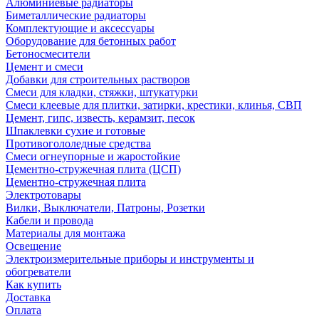
Алюминиевые радиаторы
Биметаллические радиаторы
Комплектующие и аксессуары
Оборудование для бетонных работ
Бетоносмесители
Цемент и смеси
Добавки для строительных растворов
Смеси для кладки, стяжки, штукатурки
Смеси клеевые для плитки, затирки, крестики, клинья, СВП
Цемент, гипс, известь, керамзит, песок
Шпаклевки сухие и готовые
Противогололедные средства
Смеси огнеупорные и жаростойкие
Цементно-стружечная плита (ЦСП)
Цементно-стружечная плита
Электротовары
Вилки, Выключатели, Патроны, Розетки
Кабели и провода
Материалы для монтажа
Освещение
Электроизмерительные приборы и инструменты и
обогреватели
Как купить
Доставка
Оплата