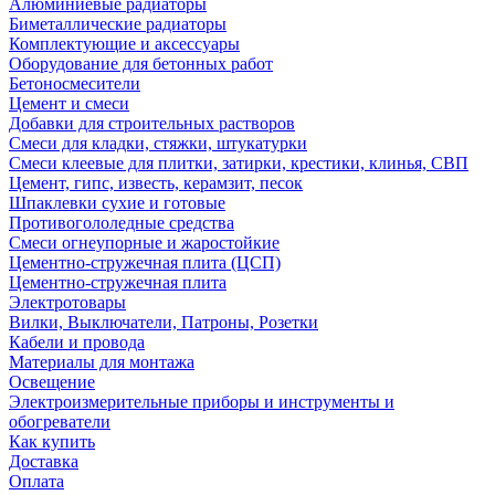
Алюминиевые радиаторы
Биметаллические радиаторы
Комплектующие и аксессуары
Оборудование для бетонных работ
Бетоносмесители
Цемент и смеси
Добавки для строительных растворов
Смеси для кладки, стяжки, штукатурки
Смеси клеевые для плитки, затирки, крестики, клинья, СВП
Цемент, гипс, известь, керамзит, песок
Шпаклевки сухие и готовые
Противогололедные средства
Смеси огнеупорные и жаростойкие
Цементно-стружечная плита (ЦСП)
Цементно-стружечная плита
Электротовары
Вилки, Выключатели, Патроны, Розетки
Кабели и провода
Материалы для монтажа
Освещение
Электроизмерительные приборы и инструменты и
обогреватели
Как купить
Доставка
Оплата