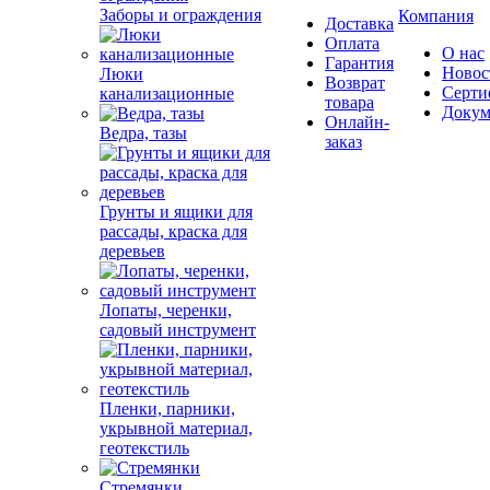
Заборы и ограждения
Компания
Доставка
Оплата
О нас
Гарантия
Новос
Люки
Возврат
Серти
канализационные
товара
Докум
Онлайн-
Ведра, тазы
заказ
Грунты и ящики для
рассады, краска для
деревьев
Лопаты, черенки,
садовый инструмент
Пленки, парники,
укрывной материал,
геотекстиль
Стремянки