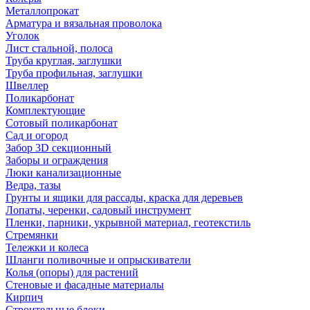
Металлопрокат
Арматура и вязальная проволока
Уголок
Лист стальной, полоса
Труба круглая, заглушки
Труба профильная, заглушки
Швеллер
Поликарбонат
Комплектующие
Сотовый поликарбонат
Сад и огород
Забор 3D секционный
Заборы и ограждения
Люки канализационные
Ведра, тазы
Грунты и ящики для рассады, краска для деревьев
Лопаты, черенки, садовый инструмент
Пленки, парники, укрывной материал, геотекстиль
Стремянки
Тележки и колеса
Шланги поливочные и опрыскиватели
Колья (опоры) для растений
Стеновые и фасадные материалы
Кирпич
Строительные блоки