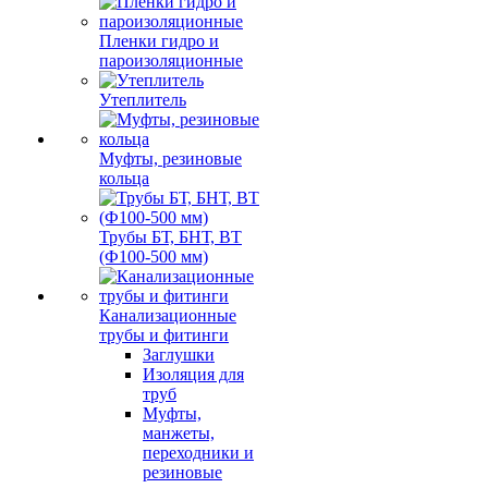
Пленки гидро и
пароизоляционные
Утеплитель
Муфты, резиновые
кольца
Трубы БТ, БНТ, ВТ
(Ф100-500 мм)
Канализационные
трубы и фитинги
Заглушки
Изоляция для
труб
Муфты,
манжеты,
переходники и
резиновые