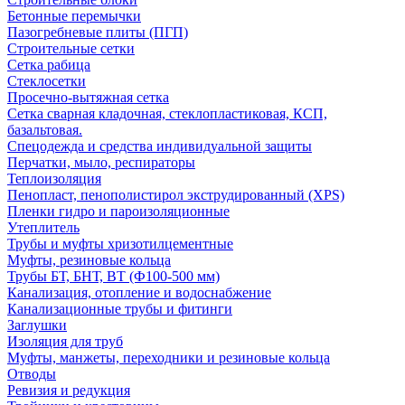
Бетонные перемычки
Пазогребневые плиты (ПГП)
Строительные сетки
Сетка рабица
Стеклосетки
Просечно-вытяжная сетка
Сетка сварная кладочная, стеклопластиковая, КСП,
базальтовая.
Спецодежда и средства индивидуальной защиты
Перчатки, мыло, респираторы
Теплоизоляция
Пенопласт, пенополистирол экструдированный (XPS)
Пленки гидро и пароизоляционные
Утеплитель
Трубы и муфты хризотилцементные
Муфты, резиновые кольца
Трубы БТ, БНТ, ВТ (Ф100-500 мм)
Канализация, отопление и водоснабжение
Канализационные трубы и фитинги
Заглушки
Изоляция для труб
Муфты, манжеты, переходники и резиновые кольца
Отводы
Ревизия и редукция