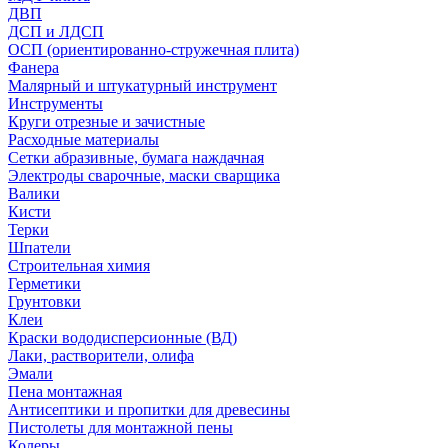
ДВП
ДСП и ЛДСП
ОСП (ориентированно-стружечная плита)
Фанера
Малярный и штукатурный инструмент
Инструменты
Круги отрезные и зачистные
Расходные материалы
Сетки абразивные, бумага наждачная
Электроды сварочные, маски сварщика
Валики
Кисти
Терки
Шпатели
Строительная химия
Герметики
Грунтовки
Клеи
Краски вододисперсионные (ВД)
Лаки, растворители, олифа
Эмали
Пена монтажная
Антисептики и пропитки для древесины
Пистолеты для монтажной пены
Колеры