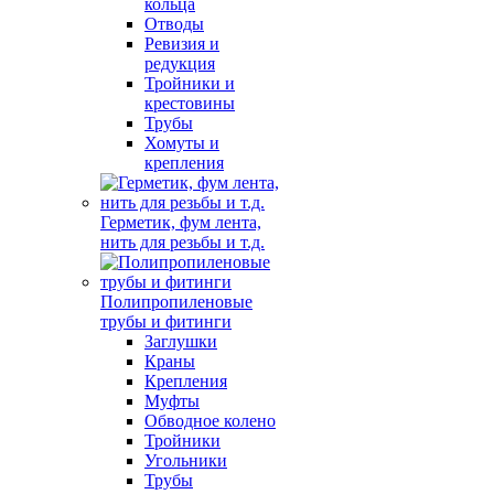
кольца
Отводы
Ревизия и
редукция
Тройники и
крестовины
Трубы
Хомуты и
крепления
Герметик, фум лента,
нить для резьбы и т.д.
Полипропиленовые
трубы и фитинги
Заглушки
Краны
Крепления
Муфты
Обводное колено
Тройники
Угольники
Трубы