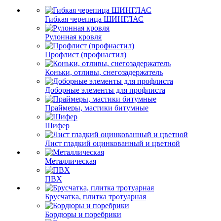
Гибкая черепица ШИНГЛАС
Рулонная кровля
Профлист (профнастил)
Коньки, отливы, снегозадержатель
Доборные элементы для профлиста
Праймеры, мастики битумные
Шифер
Лист гладкий оцинкованный и цветной
Металлическая
ПВХ
Брусчатка, плитка тротуарная
Бордюры и поребрики