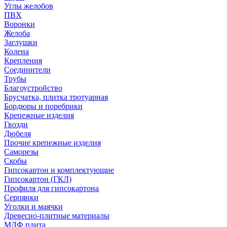
Углы желобов
ПВХ
Воронки
Желоба
Заглушки
Колена
Крепления
Соединители
Трубы
Благоустройство
Брусчатка, плитка тротуарная
Бордюры и поребрики
Крепежные изделия
Гвозди
Дюбеля
Прочие крепежные изделия
Саморезы
Скобы
Гипсокартон и комплектующие
Гипсокартон (ГКЛ)
Профиля для гипсокартона
Серпянки
Уголки и маячки
Древесно-плитные материалы
МДФ плита