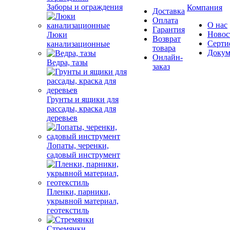
Заборы и ограждения
Компания
Доставка
Оплата
О нас
Гарантия
Новос
Люки
Возврат
Серти
канализационные
товара
Докум
Онлайн-
Ведра, тазы
заказ
Грунты и ящики для
рассады, краска для
деревьев
Лопаты, черенки,
садовый инструмент
Пленки, парники,
укрывной материал,
геотекстиль
Стремянки