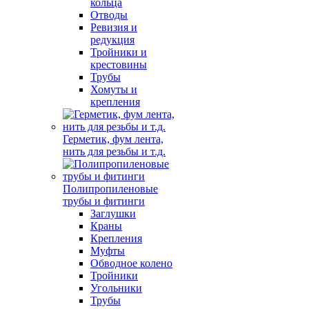
кольца
Отводы
Ревизия и
редукция
Тройники и
крестовины
Трубы
Хомуты и
крепления
Герметик, фум лента,
нить для резьбы и т.д.
Полипропиленовые
трубы и фитинги
Заглушки
Краны
Крепления
Муфты
Обводное колено
Тройники
Угольники
Трубы