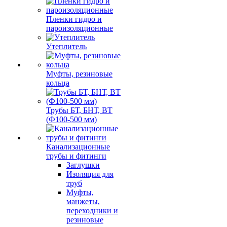
Пленки гидро и
пароизоляционные
Утеплитель
Муфты, резиновые
кольца
Трубы БТ, БНТ, ВТ
(Ф100-500 мм)
Канализационные
трубы и фитинги
Заглушки
Изоляция для
труб
Муфты,
манжеты,
переходники и
резиновые