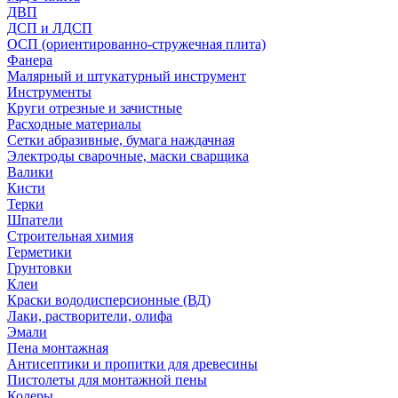
ДВП
ДСП и ЛДСП
ОСП (ориентированно-стружечная плита)
Фанера
Малярный и штукатурный инструмент
Инструменты
Круги отрезные и зачистные
Расходные материалы
Сетки абразивные, бумага наждачная
Электроды сварочные, маски сварщика
Валики
Кисти
Терки
Шпатели
Строительная химия
Герметики
Грунтовки
Клеи
Краски вододисперсионные (ВД)
Лаки, растворители, олифа
Эмали
Пена монтажная
Антисептики и пропитки для древесины
Пистолеты для монтажной пены
Колеры