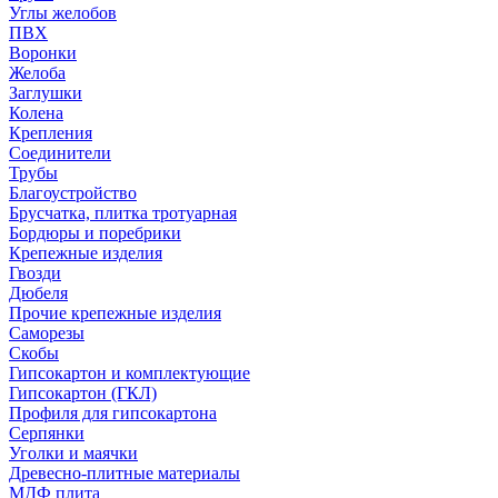
Углы желобов
ПВХ
Воронки
Желоба
Заглушки
Колена
Крепления
Соединители
Трубы
Благоустройство
Брусчатка, плитка тротуарная
Бордюры и поребрики
Крепежные изделия
Гвозди
Дюбеля
Прочие крепежные изделия
Саморезы
Скобы
Гипсокартон и комплектующие
Гипсокартон (ГКЛ)
Профиля для гипсокартона
Серпянки
Уголки и маячки
Древесно-плитные материалы
МДФ плита