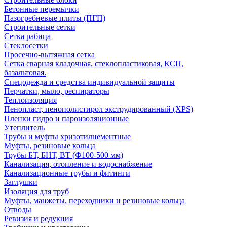
Бетонные перемычки
Пазогребневые плиты (ПГП)
Строительные сетки
Сетка рабица
Стеклосетки
Просечно-вытяжная сетка
Сетка сварная кладочная, стеклопластиковая, КСП,
базальтовая.
Спецодежда и средства индивидуальной защиты
Перчатки, мыло, респираторы
Теплоизоляция
Пенопласт, пенополистирол экструдированный (XPS)
Пленки гидро и пароизоляционные
Утеплитель
Трубы и муфты хризотилцементные
Муфты, резиновые кольца
Трубы БТ, БНТ, ВТ (Ф100-500 мм)
Канализация, отопление и водоснабжение
Канализационные трубы и фитинги
Заглушки
Изоляция для труб
Муфты, манжеты, переходники и резиновые кольца
Отводы
Ревизия и редукция