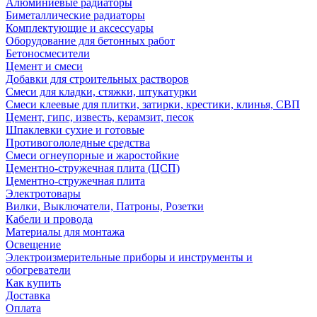
Алюминиевые радиаторы
Биметаллические радиаторы
Комплектующие и аксессуары
Оборудование для бетонных работ
Бетоносмесители
Цемент и смеси
Добавки для строительных растворов
Смеси для кладки, стяжки, штукатурки
Смеси клеевые для плитки, затирки, крестики, клинья, СВП
Цемент, гипс, известь, керамзит, песок
Шпаклевки сухие и готовые
Противогололедные средства
Смеси огнеупорные и жаростойкие
Цементно-стружечная плита (ЦСП)
Цементно-стружечная плита
Электротовары
Вилки, Выключатели, Патроны, Розетки
Кабели и провода
Материалы для монтажа
Освещение
Электроизмерительные приборы и инструменты и
обогреватели
Как купить
Доставка
Оплата