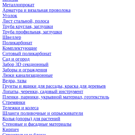
Металлопрокат
Арматура и вязальная проволока
Уголок
Лист стальной, полоса
Труба круглая, заглушки
Труба профильная, заглушки
Швеллер
Поликарбонат
Комплектующие
Сотовый поликарбонат
Сад и огород
Забор 3D секционный
Заборы и ограждения
Люки канализационные
Ведра, тазы
Грунты и ящики для рассады, краска для деревьев
Лопаты, черенки, садовый инструмент
Пленки, парники, укрывной материал, геотекстиль
Стремянки
Тележки и колеса
Шланги поливочные и опрыскиватели
Колья (опоры) для растений
Стеновые и фасадные материалы
Кирпич
Строительные блоки