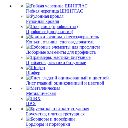
Гибкая черепица ШИНГЛАС
Рулонная кровля
Профлист (профнастил)
Коньки, отливы, снегозадержатель
Доборные элементы для профлиста
Праймеры, мастики битумные
Шифер
Лист гладкий оцинкованный и цветной
Металлическая
ПВХ
Брусчатка, плитка тротуарная
Бордюры и поребрики